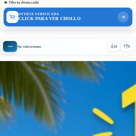
🔥 Oferta destacada
OFERTA VERIFICADA
CLICK PARA VER CHOLLO
👍
👎
—
Sin valoraciones
0
0