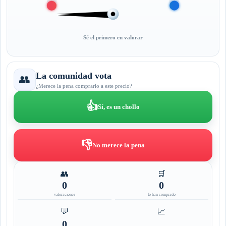
Sé el primero en valorar
La comunidad vota
👥
¿Merece la pena comprarlo a este precio?
👍
Sí, es un chollo
👎
No merece la pena
👥
🛒
0
0
valoraciones
lo han comprado
💬
📈
0