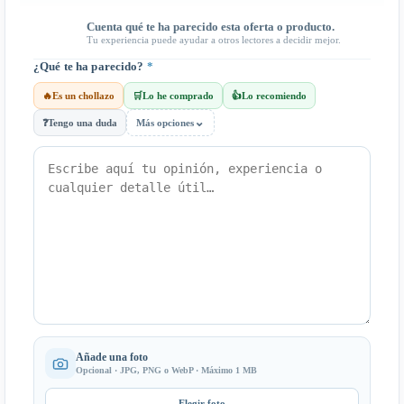
Cuenta qué te ha parecido esta oferta o producto.
Tu experiencia puede ayudar a otros lectores a decidir mejor.
¿Qué te ha parecido?
*
🔥
Es un chollazo
🛒
Lo he comprado
👍
Lo recomiendo
⌄
❓
Tengo una duda
Más opciones
Añade una foto
Opcional · JPG, PNG o WebP · Máximo 1 MB
Elegir foto