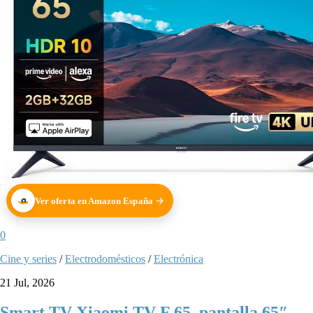
Ver oferta en Amazon España
0
Cine y series
/
Electrodomésticos
/
Electrónica
21 Jul, 2026
Smart TV Xiaomi TV F 65, pantalla 65″,