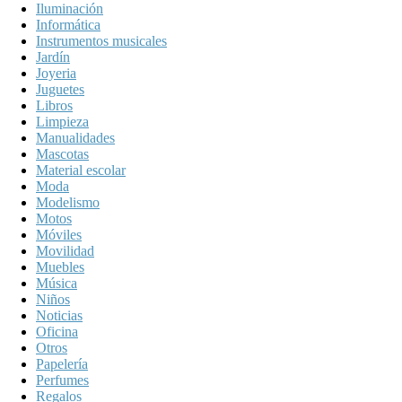
Iluminación
Informática
Instrumentos musicales
Jardín
Joyeria
Juguetes
Libros
Limpieza
Manualidades
Mascotas
Material escolar
Moda
Modelismo
Motos
Móviles
Movilidad
Muebles
Música
Niños
Noticias
Oficina
Otros
Papelería
Perfumes
Regalos