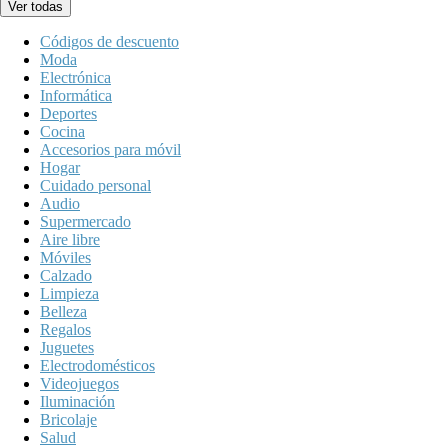
Ver todas
Códigos de descuento
Moda
Electrónica
Informática
Deportes
Cocina
Accesorios para móvil
Hogar
Cuidado personal
Audio
Supermercado
Aire libre
Móviles
Calzado
Limpieza
Belleza
Regalos
Juguetes
Electrodomésticos
Videojuegos
Iluminación
Bricolaje
Salud