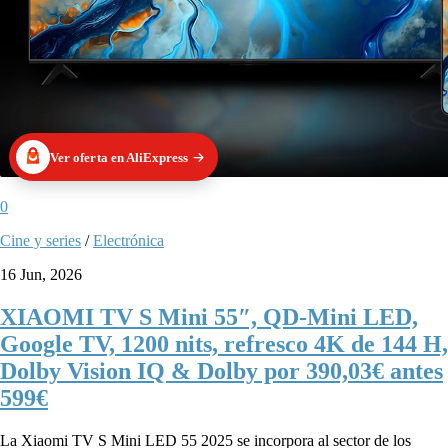
Ver oferta en AliExpress
0
Cine y series
/
Electrónica
16 Jun, 2026
XIAOMI TV S Mini 55″, QD-Mini LED,
Google TV, 1200 nits, refresco 4K de 144 H,
Dolby Vision IQ & Dolby por 390,03€ antes
599€
La Xiaomi TV S Mini LED 55 2025 se incorpora al sector de los