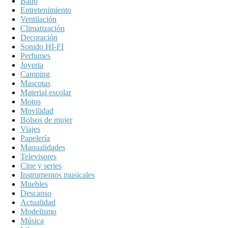
Baño
Entretenimiento
Ventilación
Climatización
Decoración
Sonido HI-FI
Perfumes
Joyeria
Camping
Mascotas
Material escolar
Motos
Movilidad
Bolsos de mujer
Viajes
Papelería
Manualidades
Televisores
Cine y series
Instrumentos musicales
Muebles
Descanso
Actualidad
Modelismo
Música