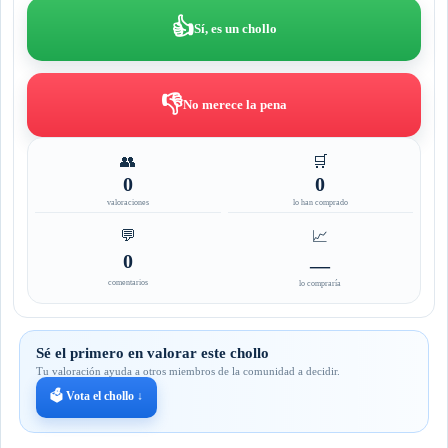
👍
Sí, es un chollo
👎
No merece la pena
👥
🛒
0
0
valoraciones
lo han comprado
💬
📈
0
—
comentarios
lo compraría
Sé el primero en valorar este chollo
Tu valoración ayuda a otros miembros de la comunidad a decidir.
🗳️ Vota el chollo ↓