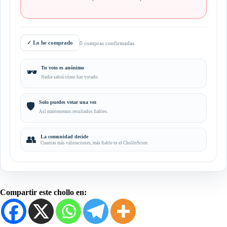
✓
Lo he comprado
0 compras confirmadas
Tu voto es anónimo
🕶️
Nadie sabrá cómo has votado.
Solo puedes votar una vez
🛡️
Así mantenemos resultados fiables.
👥
La comunidad decide
Cuantas más valoraciones, más fiable es el CholloScore.
Compartir este chollo en: