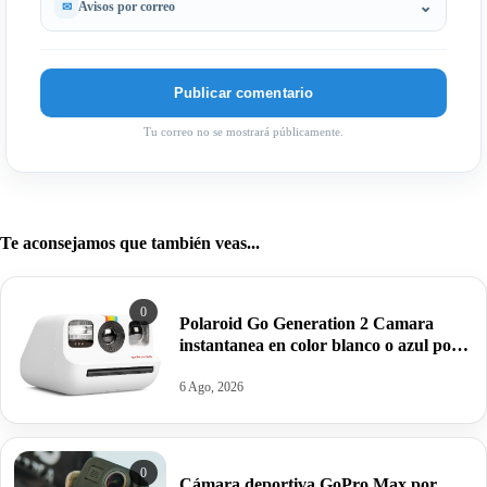
Avisos por correo
Tu correo no se mostrará públicamente.
Te aconsejamos que también veas...
0
Polaroid Go Generation 2 Camara
instantanea en color blanco o azul por
63,95€ antes 99,99€
6 Ago, 2026
0
Cámara deportiva GoPro Max por