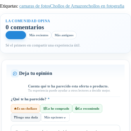
Etiquetas:
camaras de fotos
Chollos de Amazon
chollos en fotografia
LA COMUNIDAD OPINA
0 comentarios
Más útiles
Más recientes
Más antiguos
Sé el primero en compartir una experiencia útil.
Deja tu opinión
Cuenta qué te ha parecido esta oferta o producto.
Tu experiencia puede ayudar a otros lectores a decidir mejor.
¿Qué te ha parecido?
*
🔥
Es un chollazo
🛒
Lo he comprado
👍
Lo recomiendo
⌄
❓
Tengo una duda
Más opciones