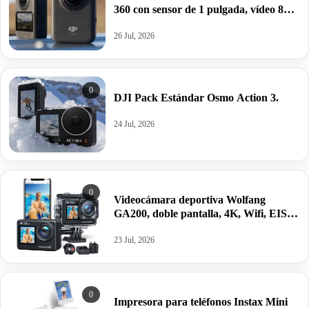
360 con sensor de 1 pulgada, vídeo 8K y
fotos de 120MP.
26 Jul, 2026
0
DJI Pack Estándar Osmo Action 3.
24 Jul, 2026
0
Videocámara deportiva Wolfang
GA200, doble pantalla, 4K, Wifi, EIS,
control remoto, 2 baterías 1050mAh,
sumergible 40m, accesorios.
23 Jul, 2026
0
Impresora para teléfonos Instax Mini