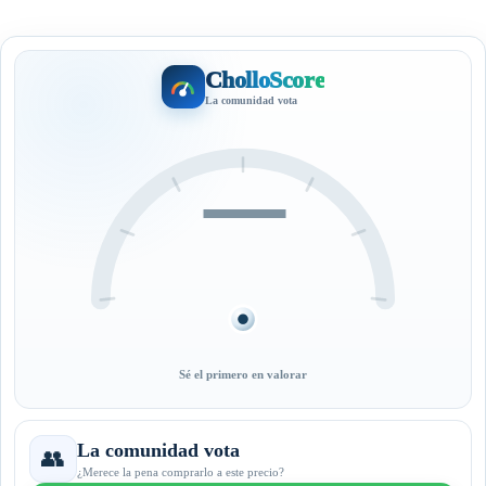
CholloScore
La comunidad vota
—
Sé el primero en valorar
La comunidad vota
👥
¿Merece la pena comprarlo a este precio?