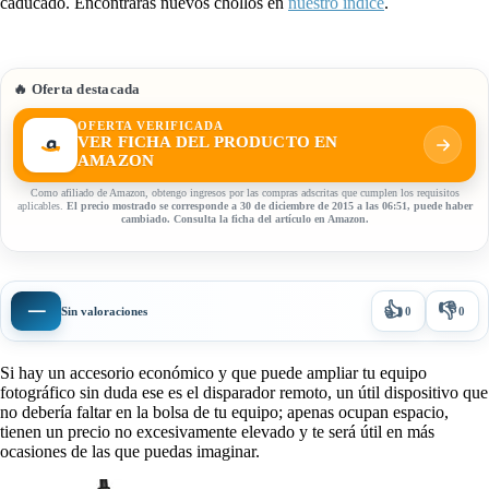
caducado. Encontrarás nuevos chollos en
nuestro índice
.
🔥 Oferta destacada
OFERTA VERIFICADA
VER FICHA DEL PRODUCTO EN
AMAZON
Como afiliado de Amazon, obtengo ingresos por las compras adscritas que cumplen los requisitos
aplicables.
El precio mostrado se corresponde a 30 de diciembre de 2015 a las 06:51, puede haber
cambiado. Consulta la ficha del artículo en Amazon.
👍
👎
—
Sin valoraciones
0
0
Si hay un accesorio económico y que puede ampliar tu equipo
fotográfico sin duda ese es el disparador remoto, un útil dispositivo que
no debería faltar en la bolsa de tu equipo; apenas ocupan espacio,
tienen un precio no excesivamente elevado y te será útil en más
ocasiones de las que puedas imaginar.