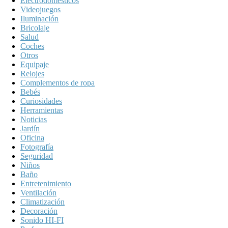
Electrodomésticos
Videojuegos
Iluminación
Bricolaje
Salud
Coches
Otros
Equipaje
Relojes
Complementos de ropa
Bebés
Curiosidades
Herramientas
Noticias
Jardín
Oficina
Fotografía
Seguridad
Niños
Baño
Entretenimiento
Ventilación
Climatización
Decoración
Sonido HI-FI