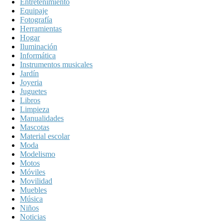
Entretenimiento
Equipaje
Fotografía
Herramientas
Hogar
Iluminación
Informática
Instrumentos musicales
Jardín
Joyeria
Juguetes
Libros
Limpieza
Manualidades
Mascotas
Material escolar
Moda
Modelismo
Motos
Móviles
Movilidad
Muebles
Música
Niños
Noticias