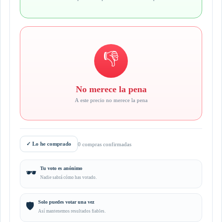
👎
No merece la pena
A este precio no merece la pena
✓
Lo he comprado
0 compras confirmadas
Tu voto es anónimo
🕶️
Nadie sabrá cómo has votado.
Solo puedes votar una vez
🛡️
Así mantenemos resultados fiables.