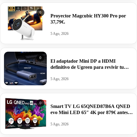
0
Proyector Magcubic HY300 Pro por
37,79€.
5 Ago, 2026
0
El adaptador Mini DP a HDMI
definitivo de Ugreen para revivir tu
viejo Mac o Surface por 8,39€.
5 Ago, 2026
0
Smart TV LG 65QNED87B6A QNED
evo Mini LED 65″ 4K por 879€ antes
1549€.
5 Ago, 2026