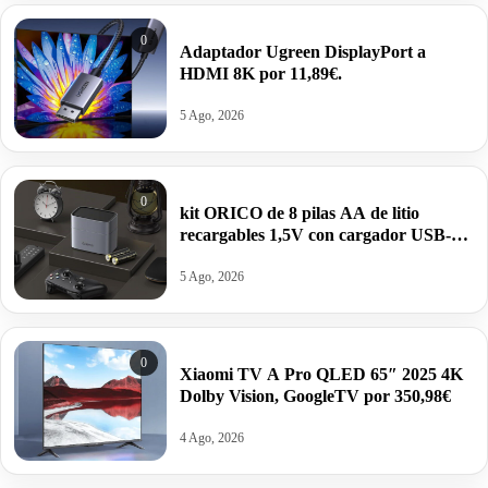
0
Adaptador Ugreen DisplayPort a
HDMI 8K por 11,89€.
5 Ago, 2026
0
kit ORICO de 8 pilas AA de litio
recargables 1,5V con cargador USB-C
inteligente por 17,99€ antes 49,99€.
5 Ago, 2026
0
Xiaomi TV A Pro QLED 65″ 2025 4K
Dolby Vision, GoogleTV por 350,98€
4 Ago, 2026