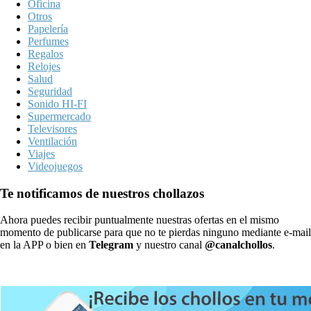
Oficina
Otros
Papelería
Perfumes
Regalos
Relojes
Salud
Seguridad
Sonido HI-FI
Supermercado
Televisores
Ventilación
Viajes
Videojuegos
Te notificamos de nuestros chollazos
Ahora puedes recibir puntualmente nuestras ofertas en el mismo
momento de publicarse para que no te pierdas ninguno mediante e-mail
en la APP o bien en
Telegram
y nuestro canal
@canalchollos
.