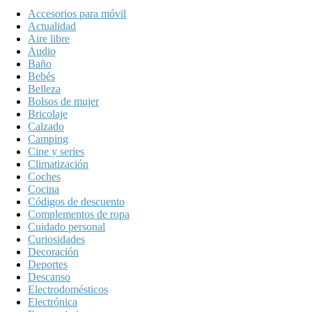
Accesorios para móvil
Actualidad
Aire libre
Audio
Baño
Bebés
Belleza
Bolsos de mujer
Bricolaje
Calzado
Camping
Cine y series
Climatización
Coches
Cocina
Códigos de descuento
Complementos de ropa
Cuidado personal
Curiosidades
Decoración
Deportes
Descanso
Electrodomésticos
Electrónica