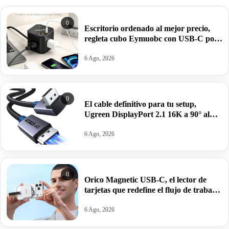
0
Escritorio ordenado al mejor precio,
regleta cubo Eymuobc con USB-C por
17,99€ antes 21,99€.
6 Ago, 2026
0
El cable definitivo para tu setup,
Ugreen DisplayPort 2.1 16K a 90° al
precio más bajo: por 13,53€.
6 Ago, 2026
0
Orico Magnetic USB-C, el lector de
tarjetas que redefine el flujo de trabajo
móvil por 17,99€ antes 32,99€.
6 Ago, 2026