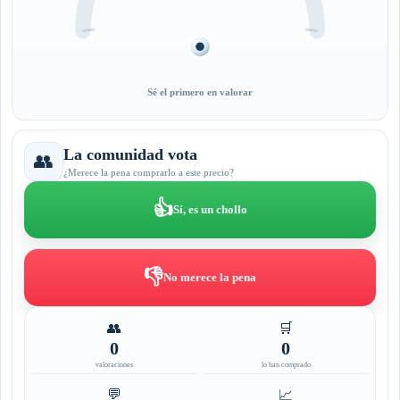
Sé el primero en valorar
La comunidad vota
👥
¿Merece la pena comprarlo a este precio?
👍
Sí, es un chollo
👎
No merece la pena
👥
🛒
0
0
valoraciones
lo han comprado
💬
📈