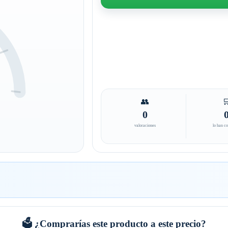
👥

0
valoraciones
lo han c
🗳️ ¿Comprarías este producto a este precio?