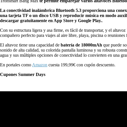
Tronsmart Bang Max
te permite emparejar varios altavoces Blueto
La conectividad inalámbrica Bluetooth 5.3 proporciona una conex
una tarjeta TF o un disco USB y reproducir música en modo auxil
descargar gratuitamente en App Store y Google Play.
.
Con su estructura ligera y asa firme, es fácil de transportar, y el alta
compañero perfecto para viajes al aire libre, playa, piscina o reuniones 
El altavoz tiene una capacidad de
batería de 18000mAh
que puede sop
sonido de alta calidad, su colorida pantalla luminosa y su robusta constr
agua y sus múltiples opciones de conectividad lo convierten en una gran
En portales como
Amazon
cuesta 199,99€ con cupón descuento.
Cupones Summer Days