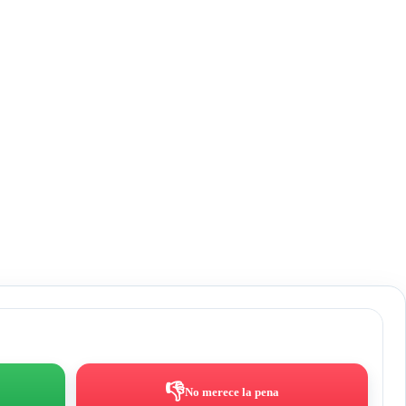
👎
No merece la pena