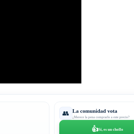
La comunidad vota
👥
¿Merece la pena comprarlo a este precio?
👍
Sí, es un chollo