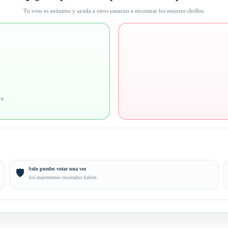
Tu voto es anónimo y ayuda a otros usuarios a encontrar los mejores chollos.
ra
Solo puedes votar una vez
🛡️
Así mantenemos resultados fiables.