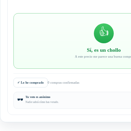
👍
Sí, es un chollo
A este precio me parece una buena comp
✓
Lo he comprado
0 compras confirmadas
Tu voto es anónimo
🕶️
Nadie sabrá cómo has votado.