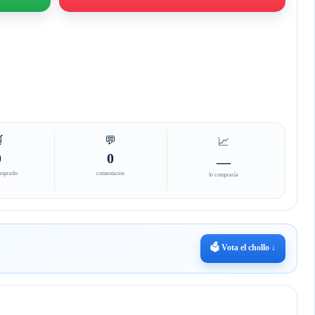

💬
📈
0
0
—
omprado
comentarios
lo compraría
🗳️ Vota el chollo ↓