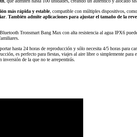
oth
, que admiten hasta 100 unidades, creando un auténtico y alocado sis
ión más rápida y estable
, compatible con múltiples dispositivos, com
iar
.
También admite aplicaciones para ajustar el tamaño de la reve
voz Bluetooth Tronsmart Bang Max con alta resistencia al agua IPX6 puede 
familiares.
ortar hasta 24 horas de reproducción y sólo necesita 4/5 horas para ca
ucción, es perfecto para fiestas, viajes al aire libre o simplemente para 
 inversión de la que no te arrepentirás.