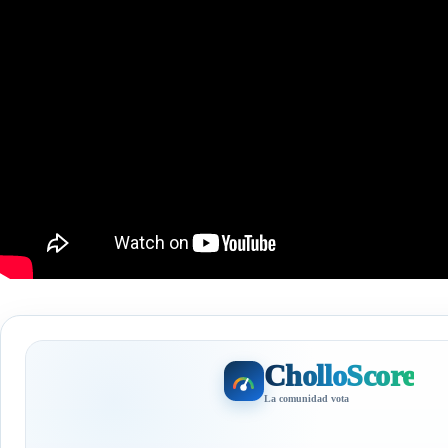
CholloScore
La comunidad vota