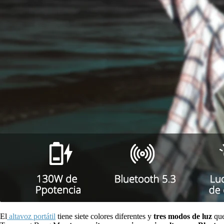
El
altavoz portátil
tiene siete colores diferentes y
tres modos de luz
que