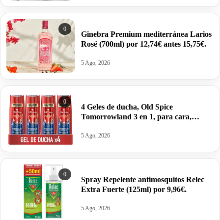
0
Ginebra Premium mediterránea Larios
Rosé (700ml) por 12,74€ antes 15,75€.
5 Ago, 2026
0
4 Geles de ducha, Old Spice
Tomorrowland 3 en 1, para cara,
cuerpo y cabello por 8,54€ antes 12,55€.
5 Ago, 2026
0
Spray Repelente antimosquitos Relec
Extra Fuerte (125ml) por 9,96€.
5 Ago, 2026