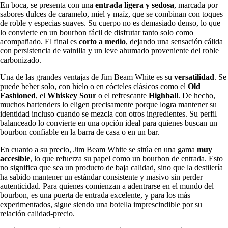
En boca, se presenta con una
entrada ligera y sedosa
, marcada por
sabores dulces de caramelo, miel y maíz, que se combinan con toques
de roble y especias suaves. Su cuerpo no es demasiado denso, lo que
lo convierte en un bourbon fácil de disfrutar tanto solo como
acompañado. El final es
corto a medio
, dejando una sensación cálida
con persistencia de vainilla y un leve ahumado proveniente del roble
carbonizado.
Una de las grandes ventajas de Jim Beam White es su
versatilidad
. Se
puede beber solo, con hielo o en cócteles clásicos como el
Old
Fashioned
, el
Whiskey Sour
o el refrescante
Highball
. De hecho,
muchos bartenders lo eligen precisamente porque logra mantener su
identidad incluso cuando se mezcla con otros ingredientes. Su perfil
balanceado lo convierte en una opción ideal para quienes buscan un
bourbon confiable en la barra de casa o en un bar.
En cuanto a su precio, Jim Beam White se sitúa en una gama
muy
accesible
, lo que refuerza su papel como un bourbon de entrada. Esto
no significa que sea un producto de baja calidad, sino que la destilería
ha sabido mantener un estándar consistente y masivo sin perder
autenticidad. Para quienes comienzan a adentrarse en el mundo del
bourbon, es una puerta de entrada excelente, y para los más
experimentados, sigue siendo una botella imprescindible por su
relación calidad-precio.