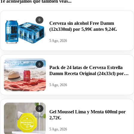
Te aconsejamos que también veas...
0
Cerveza sin alcohol Free Damm
(12x330ml) por 5,99€ antes 9,24€.
5 Ago, 2026
0
Pack de 24 latas de Cerveza Estrella
Damm Receta Original (24x33cl) por
13,99€ antes 24,50€.
5 Ago, 2026
0
Gel Moussel Lima y Menta 600ml por
2,72€.
5 Ago, 2026