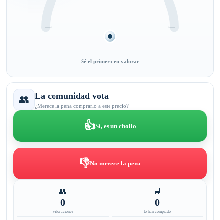
Sé el primero en valorar
La comunidad vota
👥
¿Merece la pena comprarlo a este precio?
👍
Sí, es un chollo
👎
No merece la pena
👥
🛒
0
0
valoraciones
lo han comprado