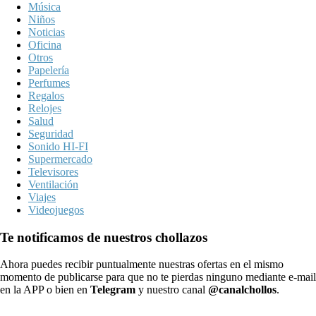
Música
Niños
Noticias
Oficina
Otros
Papelería
Perfumes
Regalos
Relojes
Salud
Seguridad
Sonido HI-FI
Supermercado
Televisores
Ventilación
Viajes
Videojuegos
Te notificamos de nuestros chollazos
Ahora puedes recibir puntualmente nuestras ofertas en el mismo
momento de publicarse para que no te pierdas ninguno mediante e-mail
en la APP o bien en
Telegram
y nuestro canal
@canalchollos
.