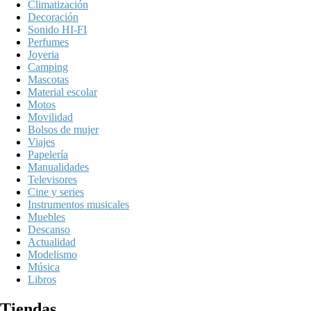
Climatización
Decoración
Sonido HI-FI
Perfumes
Joyeria
Camping
Mascotas
Material escolar
Motos
Movilidad
Bolsos de mujer
Viajes
Papelería
Manualidades
Televisores
Cine y series
Instrumentos musicales
Muebles
Descanso
Actualidad
Modelismo
Música
Libros
Tiendas