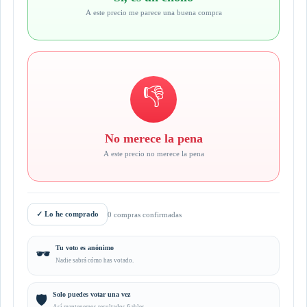
A este precio me parece una buena compra
👎
No merece la pena
A este precio no merece la pena
✓
Lo he comprado
0 compras confirmadas
Tu voto es anónimo
🕶️
Nadie sabrá cómo has votado.
Solo puedes votar una vez
🛡️
Así mantenemos resultados fiables.