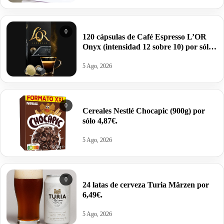
0
120 cápsulas de Café Espresso L’OR
Onyx (intensidad 12 sobre 10) por sólo
29,69€ antes 48€.
5 Ago, 2026
0
Cereales Nestlé Chocapic (900g) por
sólo 4,87€.
5 Ago, 2026
0
24 latas de cerveza Turia Märzen por
6,49€.
5 Ago, 2026