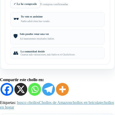
✓
Lo he comprado
0 compras confirmadas
Tu voto es anónimo
🕶️
Nadie sabrá cómo has votado.
Solo puedes votar una vez
🛡️
Así mantenemos resultados fiables.
👥
La comunidad decide
Cuantas más valoraciones, más fiable es el CholloScore.
Compartir este chollo en:
Etiquetas:
busco chollos
Chollos de Amazon
chollos en bricolaje
chollos
en hogar