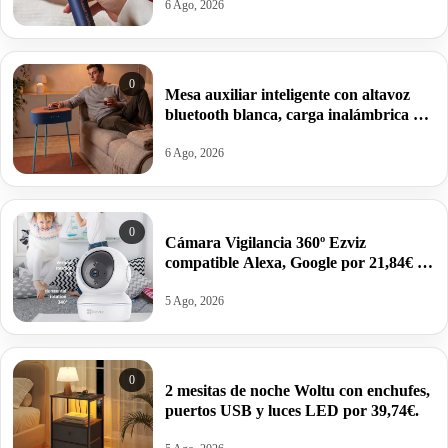
6 Ago, 2026
0
Mesa auxiliar inteligente con altavoz
bluetooth blanca, carga inalámbrica y
batería integrada por 17,01€.
6 Ago, 2026
0
Cámara Vigilancia 360º Ezviz
compatible Alexa, Google por 21,84€ y
modelo 2K por 27,99€.
5 Ago, 2026
0
2 mesitas de noche Woltu con enchufes,
puertos USB y luces LED por 39,74€.