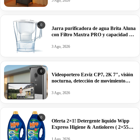
5 Ago, 2026
0
Jarra purificadora de agua Brita Aluna
con Filtro Maxtra PRO y capacidad de
2,4 litros 1 filtro por 15,62€.
3 Ago, 2026
0
Videoportero Ezviz CP7, 2K 7″, visión
nocturna, detección de movimiento
humano por 239,99€.
3 Ago, 2026
0
Oferta 2×1! Detergente líquido Wipp
Express Higiene & Antiolores ( 2×55
lavados) por 16,99€. Pilla dos botellas.
1 Ago, 2026