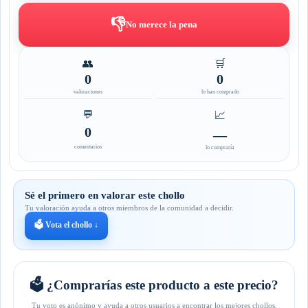
👎
No merece la pena
👥
🛒
0
0
valoraciones
lo han comprado
💬
📈
0
—
comentarios
lo compraría
Sé el primero en valorar este chollo
Tu valoración ayuda a otros miembros de la comunidad a decidir.
🗳️ Vota el chollo ↓
🗳️ ¿Comprarías este producto a este precio?
Tu voto es anónimo y ayuda a otros usuarios a encontrar los mejores chollos.