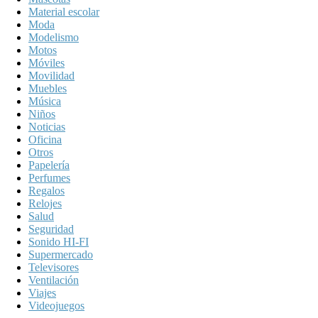
Material escolar
Moda
Modelismo
Motos
Móviles
Movilidad
Muebles
Música
Niños
Noticias
Oficina
Otros
Papelería
Perfumes
Regalos
Relojes
Salud
Seguridad
Sonido HI-FI
Supermercado
Televisores
Ventilación
Viajes
Videojuegos