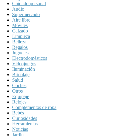
Cuidado personal
Audio
Supermercado
Aire libre
Móviles
Calzado
Limpieza
Belleza
Regalos
Juguetes
Electrodomésticos
Videojuegos
Iluminación
Bricolaje
Salud
Coches
Otros
Equipaje
Relojes
Complementos de ropa
Bebés
Curiosidades
Herramientas
Noticias
Jardín