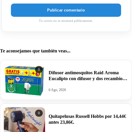
Tu correo no se mostrará públicamente.
Te aconsejamos que también veas...
0
Difusor antimosquitos Raid Aroma
Eucalipto con difusor y dos recambios
por 4,69€.
6 Ago, 2026
0
Quitapelusas Russell Hobbs por 14,44€
antes 23,86€.