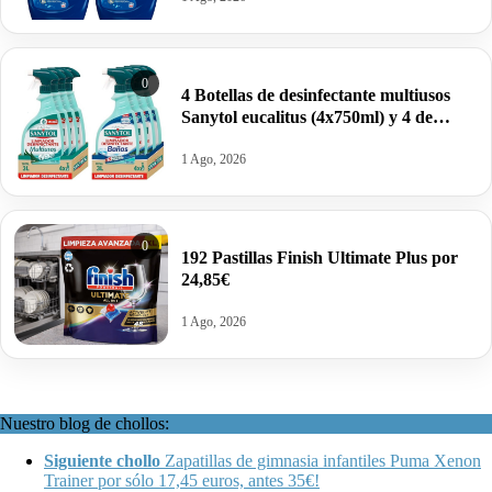
0
4 Botellas de desinfectante multiusos
Sanytol eucalitus (4x750ml) y 4 de
Sanytol baños por sólo 13,16€ las ocho.
1 Ago, 2026
0
192 Pastillas Finish Ultimate Plus por
24,85€
1 Ago, 2026
Nuestro blog de chollos:
Siguiente chollo
Zapatillas de gimnasia infantiles Puma Xenon
Trainer por sólo 17,45 euros, antes 35€!