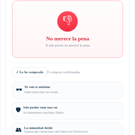
👎
No merece la pena
A este precio no merece la pena
✓
Lo he comprado
0 compras confirmadas
Tu voto es anónimo
🕶️
Nadie sabrá cómo has votado.
Solo puedes votar una vez
🛡️
Así mantenemos resultados fiables.
👥
La comunidad decide
Cuantas más valoraciones, más fiable es el CholloScore.