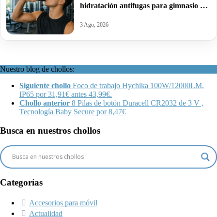
hidratación antifugas para gimnasio y
deporte por 10€ antes 20€.
3 Ago, 2026
Nuestro blog de chollos:
Siguiente chollo
Foco de trabajo Hychika 100W/12000LM,
IP65 por 31,91€ antes 43,99€.
Chollo anterior
8 Pilas de botón Duracell CR2032 de 3 V ,
Tecnología Baby Secure por 8,47€
Busca en nuestros chollos
Categorías
Accesorios para móvil
Actualidad