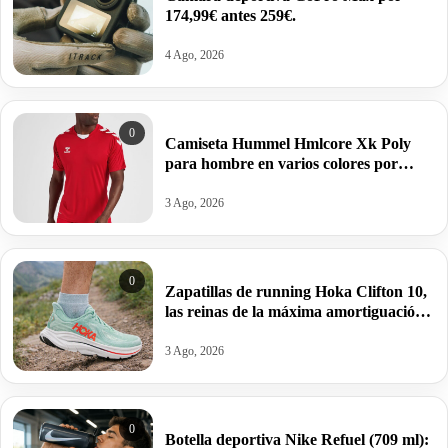
174,99€ antes 259€.
4 Ago, 2026
0
Camiseta Hummel Hmlcore Xk Poly
para hombre en varios colores por
11,23€ antes 24,95€.
3 Ago, 2026
0
Zapatillas de running Hoka Clifton 10,
las reinas de la máxima amortiguación
por 95,99€ antes 159,99€.
3 Ago, 2026
0
Botella deportiva Nike Refuel (709 ml):