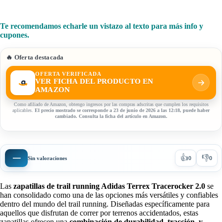
Te recomendamos echarle un vistazo al texto para más info y
cupones.
🔥 Oferta destacada
OFERTA VERIFICADA
VER FICHA DEL PRODUCTO EN
AMAZON
Como afiliado de Amazon, obtengo ingresos por las compras adscritas que cumplen los requisitos
aplicables.
El precio mostrado se corresponde a 23 de junio de 2026 a las 12:18, puede haber
cambiado. Consulta la ficha del artículo en Amazon.
👍
👎
—
Sin valoraciones
0
0
Las
zapatillas de trail running Adidas Terrex Tracerocker 2.0
se
han consolidado como una de las opciones más versátiles y confiables
dentro del mundo del trail running. Diseñadas específicamente para
aquellos que disfrutan de correr por terrenos accidentados, estas
zapatillas ofrecen una
combinación de durabilidad, tracción, y