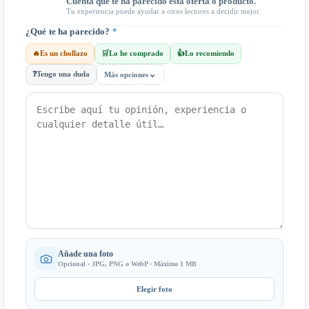
Cuenta qué te ha parecido esta oferta o producto.
Tu experiencia puede ayudar a otros lectores a decidir mejor.
¿Qué te ha parecido?
*
🔥
Es un chollazo
🛒
Lo he comprado
👍
Lo recomiendo
⌄
❓
Tengo una duda
Más opciones
Añade una foto
Opcional · JPG, PNG o WebP · Máximo 1 MB
Elegir foto