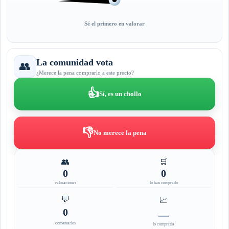
Sé el primero en valorar
La comunidad vota
👥
¿Merece la pena comprarlo a este precio?
👍
Sí, es un chollo
👎
No merece la pena
👥
🛒
0
0
valoraciones
lo han comprado
💬
📈
0
—
comentarios
lo compraría