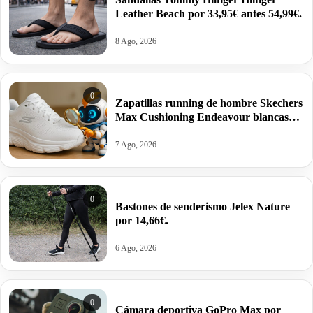
Leather Beach por 33,95€ antes 54,99€.
8 Ago, 2026
0
Zapatillas running de hombre Skechers
Max Cushioning Endeavour blancas
por 40€ antes 79,99€.
7 Ago, 2026
0
Bastones de senderismo Jelex Nature
por 14,66€.
6 Ago, 2026
0
Cámara deportiva GoPro Max por