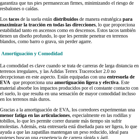
garantiza que tus pies permanezcan firmes, minimizando el riesgo de
resbalones o caídas.
Los
tacos
de la suela están
distribuidos
de manera estratégica
para
maximizar la tracción en todas las direcciones
, lo que proporciona
estabilidad tanto en ascensos como en descensos. Estos tacos también
tienen un diseño profundo, lo que les permite penetrar en terrenos
blandos, como barro o grava, sin perder agarre.
Amortiguación y Comodidad
La comodidad es clave cuando se trata de carreras de larga distancia en
terrenos irregulares, y las Adidas Terrex Tracerocker 2.0 no
decepcionan en este aspecto. Están equipadas con una
entresuela de
EVA
que proporciona una
amortiguación ligera y efectiva
. Este
material absorbe los impactos producidos por el constante contacto con
el suelo, lo que resulta en una sensación de mayor comodidad incluso
en los terrenos más duros.
Gracias a la amortiguación de EVA, los corredores experimentan una
menor fatiga en las articulaciones
, especialmente en las rodillas y
tobillos, lo que les permite correr durante más tiempo sin sufrir
molestias. Además, esta entresuela está diseñada para ser ligera, lo que
ayuda a que las zapatillas mantengan un peso reducido, ideal para
quienes buscan una experiencia de carrera rápida y ágil.