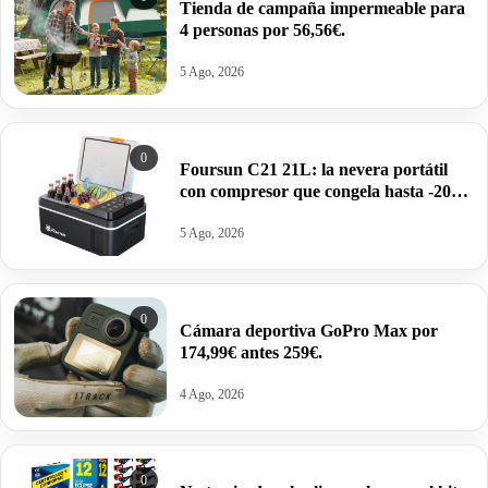
Tienda de campaña impermeable para
4 personas por 56,56€.
5 Ago, 2026
0
Foursun C21 21L: la nevera portátil
con compresor que congela hasta -20
°C (2026) por 113,28€.
5 Ago, 2026
0
Cámara deportiva GoPro Max por
174,99€ antes 259€.
4 Ago, 2026
0