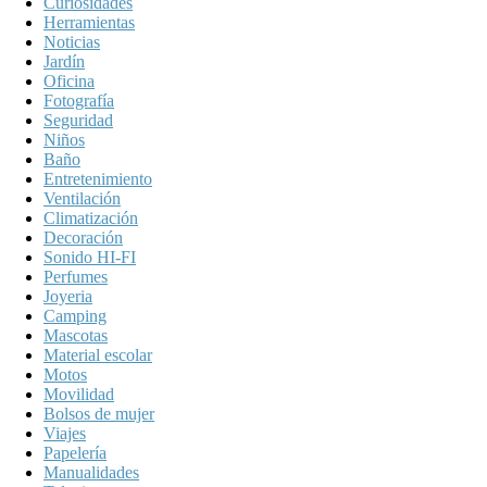
Curiosidades
Herramientas
Noticias
Jardín
Oficina
Fotografía
Seguridad
Niños
Baño
Entretenimiento
Ventilación
Climatización
Decoración
Sonido HI-FI
Perfumes
Joyeria
Camping
Mascotas
Material escolar
Motos
Movilidad
Bolsos de mujer
Viajes
Papelería
Manualidades