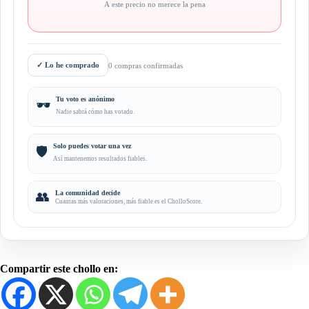
A este precio no merece la pena
✓
Lo he comprado
0 compras confirmadas
Tu voto es anónimo
🕶️
Nadie sabrá cómo has votado.
Solo puedes votar una vez
🛡️
Así mantenemos resultados fiables.
👥
La comunidad decide
Cuantas más valoraciones, más fiable es el CholloScore.
Compartir este chollo en: