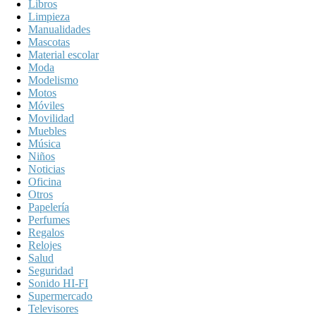
Libros
Limpieza
Manualidades
Mascotas
Material escolar
Moda
Modelismo
Motos
Móviles
Movilidad
Muebles
Música
Niños
Noticias
Oficina
Otros
Papelería
Perfumes
Regalos
Relojes
Salud
Seguridad
Sonido HI-FI
Supermercado
Televisores