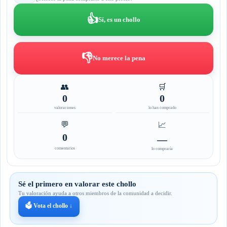
👍
Sí, es un chollo
👎
No merece la pena
👥
🛒
0
0
valoraciones
lo han comprado
💬
📈
0
—
comentarios
lo compraría
Sé el primero en valorar este chollo
Tu valoración ayuda a otros miembros de la comunidad a decidir.
🗳️ Vota el chollo ↓