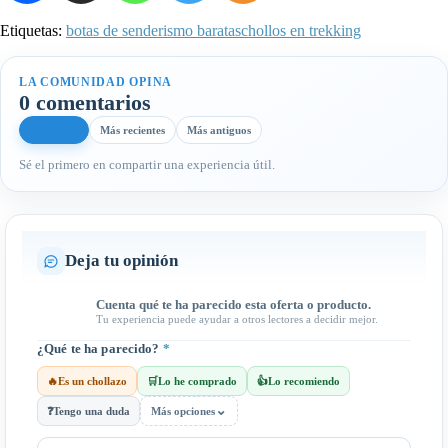
Etiquetas:
botas de senderismo baratas
chollos en trekking
LA COMUNIDAD OPINA
0 comentarios
Más útiles
Más recientes
Más antiguos
Sé el primero en compartir una experiencia útil.
Deja tu opinión
Cuenta qué te ha parecido esta oferta o producto.
Tu experiencia puede ayudar a otros lectores a decidir mejor.
¿Qué te ha parecido?
*
🔥
Es un chollazo
🛒
Lo he comprado
👍
Lo recomiendo
⌄
❓
Tengo una duda
Más opciones