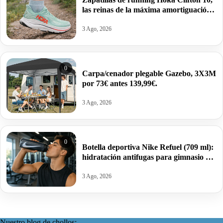
las reinas de la máxima amortiguación
por 95,99€ antes 159,99€.
3 Ago, 2026
0
Carpa/cenador plegable Gazebo, 3X3M
por 73€ antes 139,99€.
3 Ago, 2026
0
Botella deportiva Nike Refuel (709 ml):
hidratación antifugas para gimnasio y
deporte por 10€ antes 20€.
3 Ago, 2026
Nuestro blog de chollos: