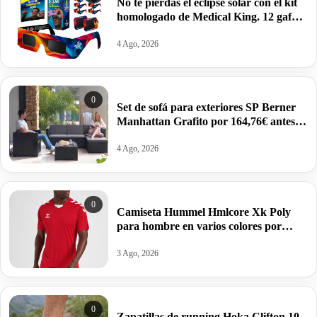
No te pierdas el eclipse solar con el kit
homologado de Medical King. 12 gafas
y 2 protectores para el móvil por 9,02€.
4 Ago, 2026
0
Set de sofá para exteriores SP Berner
Manhattan Grafito por 164,76€ antes
259,95€.
4 Ago, 2026
0
Camiseta Hummel Hmlcore Xk Poly
para hombre en varios colores por
11,23€ antes 24,95€.
3 Ago, 2026
0
Zapatillas de running Hoka Clifton 10,