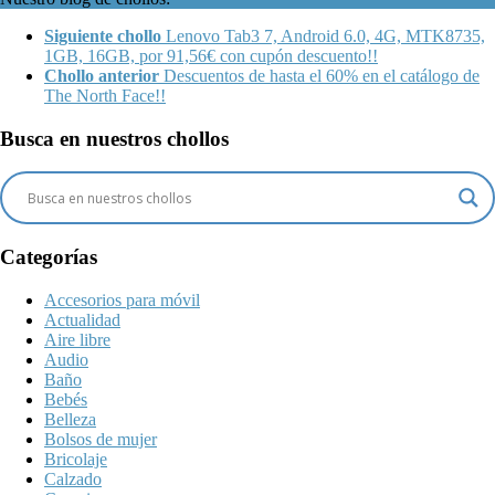
Siguiente chollo
Lenovo Tab3 7, Android 6.0, 4G, MTK8735,
1GB, 16GB, por 91,56€ con cupón descuento!!
Chollo anterior
Descuentos de hasta el 60% en el catálogo de
The North Face!!
Busca en nuestros chollos
Categorías
Accesorios para móvil
Actualidad
Aire libre
Audio
Baño
Bebés
Belleza
Bolsos de mujer
Bricolaje
Calzado