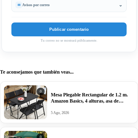
Avisos por correo
Tu correo no se mostrará públicamente.
Te aconsejamos que también veas...
0
Mesa Plegable Rectangular de 1.2 m.
Amazon Basics, 4 alturas, asa de
Transporte,121.4 x 60.7 x 86.1 cm por
22,99€ antes 39,95€.
5 Ago, 2026
0