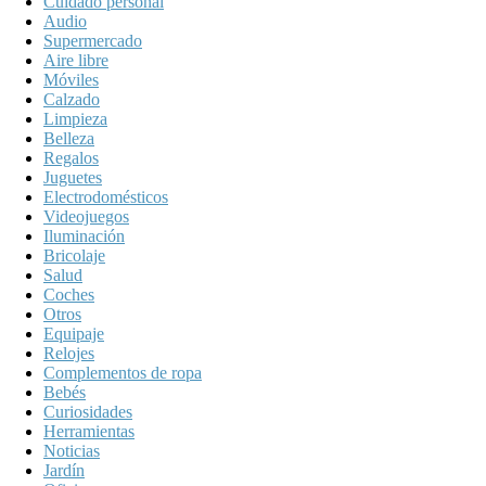
Cuidado personal
Audio
Supermercado
Aire libre
Móviles
Calzado
Limpieza
Belleza
Regalos
Juguetes
Electrodomésticos
Videojuegos
Iluminación
Bricolaje
Salud
Coches
Otros
Equipaje
Relojes
Complementos de ropa
Bebés
Curiosidades
Herramientas
Noticias
Jardín