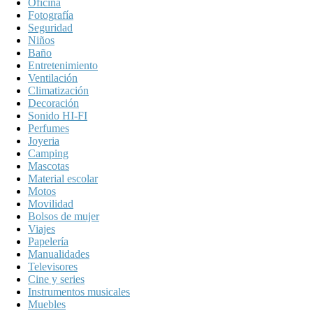
Oficina
Fotografía
Seguridad
Niños
Baño
Entretenimiento
Ventilación
Climatización
Decoración
Sonido HI-FI
Perfumes
Joyeria
Camping
Mascotas
Material escolar
Motos
Movilidad
Bolsos de mujer
Viajes
Papelería
Manualidades
Televisores
Cine y series
Instrumentos musicales
Muebles