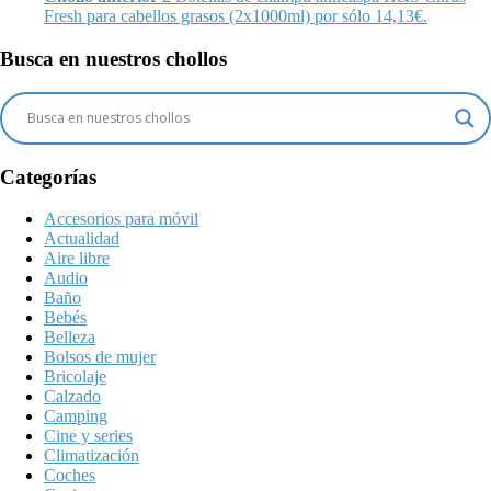
Fresh para cabellos grasos (2x1000ml) por sólo 14,13€.
Busca en nuestros chollos
Categorías
Accesorios para móvil
Actualidad
Aire libre
Audio
Baño
Bebés
Belleza
Bolsos de mujer
Bricolaje
Calzado
Camping
Cine y series
Climatización
Coches