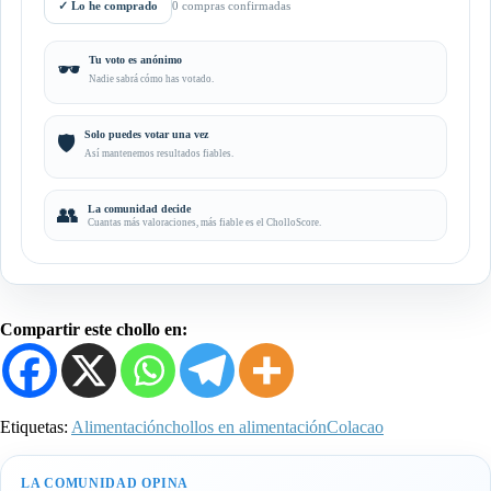
✓
Lo he comprado
0 compras confirmadas
Tu voto es anónimo
🕶️
Nadie sabrá cómo has votado.
Solo puedes votar una vez
🛡️
Así mantenemos resultados fiables.
👥
La comunidad decide
Cuantas más valoraciones, más fiable es el CholloScore.
Compartir este chollo en:
Etiquetas:
Alimentación
chollos en alimentación
Colacao
LA COMUNIDAD OPINA