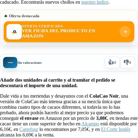
caducado. Encontrarás nuevos chollos en
nuestro índice
.
🔥 Oferta destacada
OFERTA VERIFICADA
VER FICHA DEL PRODUCTO EN
AMAZON
👍
👎
—
Sin valoraciones
0
0
Añade dos unidades al carrito y al tramitar el pedido se
descontará el importe de una unidad.
Dale vida a tus meriendas y desayunos con el
ColaCao Noir
, una
versión de ColaCao más intensa gracias a su mezcla única que
combina cuatro tipos de cacaos diferentes, si todavía no lo has
probado, ahora podrás hacerlo al mejor precio ya que podremos
conseguir
el envase
en Amazon por un precio de
3,08€
, en tiendas este
cacao tiene un coste superior de hecho en
Alcampo
está disponible por
6,16€, en
Carrefour
lo encontramos por 7,05€, y en
El Corte Inglés
alcanza los 6,69€ a la venta.