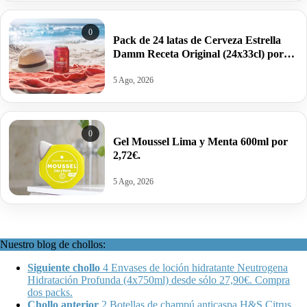
0
Pack de 24 latas de Cerveza Estrella
Damm Receta Original (24x33cl) por
13,99€ antes 24,50€.
5 Ago, 2026
0
Gel Moussel Lima y Menta 600ml por
2,72€.
5 Ago, 2026
Nuestro blog de chollos:
Siguiente chollo
4 Envases de loción hidratante Neutrogena
Hidratación Profunda (4x750ml) desde sólo 27,90€. Compra
dos packs.
Chollo anterior
2 Botellas de champú anticaspa H&S Citrus