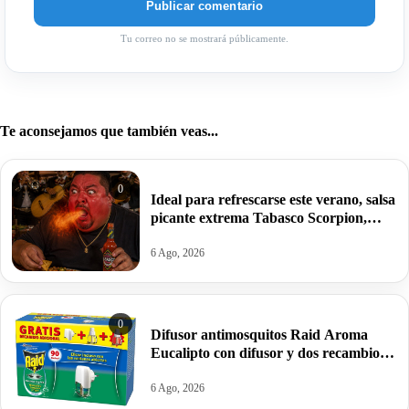
Tu correo no se mostrará públicamente.
Te aconsejamos que también veas...
0
Ideal para refrescarse este verano, salsa
picante extrema Tabasco Scorpion,
60ml por 3,50€.
6 Ago, 2026
0
Difusor antimosquitos Raid Aroma
Eucalipto con difusor y dos recambios
por 4,69€.
6 Ago, 2026