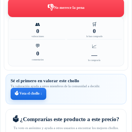
👎
No merece la pena
👥
🛒
0
0
valoraciones
lo han comprado
💬
📈
0
—
comentarios
lo compraría
Sé el primero en valorar este chollo
Tu valoración ayuda a otros miembros de la comunidad a decidir.
🗳️ Vota el chollo ↓
🗳️ ¿Comprarías este producto a este precio?
Tu voto es anónimo y ayuda a otros usuarios a encontrar los mejores chollos.