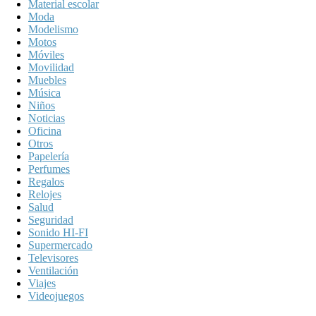
Material escolar
Moda
Modelismo
Motos
Móviles
Movilidad
Muebles
Música
Niños
Noticias
Oficina
Otros
Papelería
Perfumes
Regalos
Relojes
Salud
Seguridad
Sonido HI-FI
Supermercado
Televisores
Ventilación
Viajes
Videojuegos