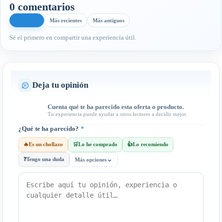
0 comentarios
Más útiles
Más recientes
Más antiguos
Sé el primero en compartir una experiencia útil.
Deja tu opinión
Cuenta qué te ha parecido esta oferta o producto.
Tu experiencia puede ayudar a otros lectores a decidir mejor.
¿Qué te ha parecido?
*
🔥
Es un chollazo
🛒
Lo he comprado
👍
Lo recomiendo
⌄
❓
Tengo una duda
Más opciones