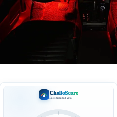
CholloScore
La comunidad vota