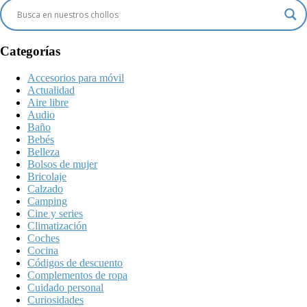
Categorías
Accesorios para móvil
Actualidad
Aire libre
Audio
Baño
Bebés
Belleza
Bolsos de mujer
Bricolaje
Calzado
Camping
Cine y series
Climatización
Coches
Cocina
Códigos de descuento
Complementos de ropa
Cuidado personal
Curiosidades