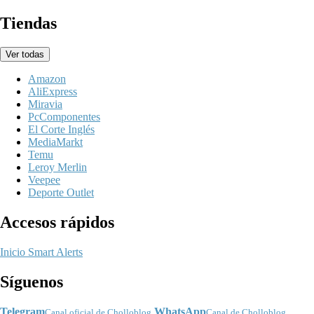
Tiendas
Ver todas
Amazon
AliExpress
Miravia
PcComponentes
El Corte Inglés
MediaMarkt
Temu
Leroy Merlin
Veepee
Deporte Outlet
Accesos rápidos
Inicio
Smart Alerts
Síguenos
Telegram
WhatsApp
Canal oficial de Cholloblog
Canal de Cholloblog