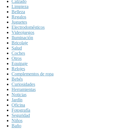
Calzado
Limpieza
Belleza
Regalos
Juguetes
Electrodomésticos
Videojuegos
Iluminación
Bricolaje
Salud
Coches
Otros
Equipaje
Relojes
Complementos de ropa
Bebés
Curiosidades
Herramientas
Noticias
Jardín
Oficina
Fotografía
Seguridad
Niños
Baño