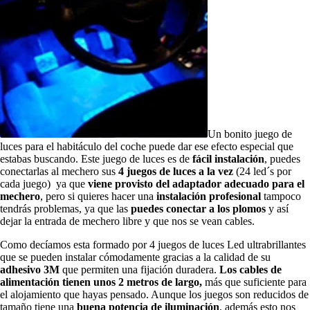
Un bonito juego de
luces para el habitáculo del coche puede dar ese efecto especial que
estabas buscando. Este juego de luces es de
fácil instalación
, puedes
conectarlas al mechero sus
4 juegos de luces a la vez
(24 led´s por
cada juego) ya que
viene provisto del adaptador adecuado para el
mechero
, pero si quieres hacer una
instalación profesional
tampoco
tendrás problemas, ya que las
puedes conectar a los plomos
y así
dejar la entrada de mechero libre y que nos se vean cables.
Como decíamos esta formado por 4 juegos de luces Led ultrabrillantes
que se pueden instalar cómodamente gracias a la calidad de su
adhesivo 3M
que permiten una fijación duradera.
Los cables de
alimentación tienen unos 2 metros de largo,
más que suficiente para
el alojamiento que hayas pensado. Aunque los juegos son reducidos de
tamaño tiene una
buena potencia de iluminación
, además esto nos