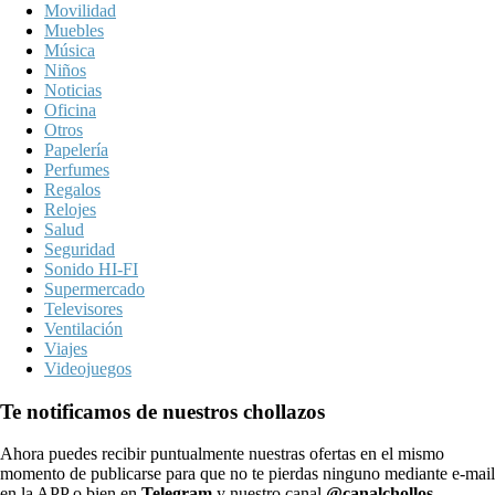
Movilidad
Muebles
Música
Niños
Noticias
Oficina
Otros
Papelería
Perfumes
Regalos
Relojes
Salud
Seguridad
Sonido HI-FI
Supermercado
Televisores
Ventilación
Viajes
Videojuegos
Te notificamos de nuestros chollazos
Ahora puedes recibir puntualmente nuestras ofertas en el mismo
momento de publicarse para que no te pierdas ninguno mediante e-mail
en la APP o bien en
Telegram
y nuestro canal
@canalchollos
.