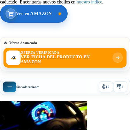
caducado. Encontrarás nuevos chollos en
nuestro índice
.
Ver en AMAZON
🔥 Oferta destacada
OFERTA VERIFICADA
VER FICHA DEL PRODUCTO EN
AMAZON
👍
👎
—
Sin valoraciones
0
0