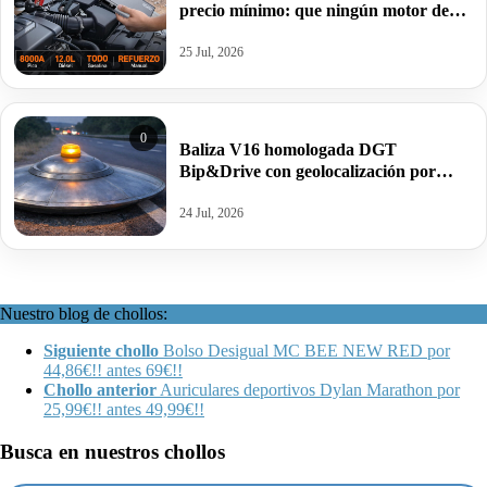
precio mínimo: que ningún motor de
12L te deje tirado por 38,39€ antes
119,99€.
25 Jul, 2026
0
Baliza V16 homologada DGT
Bip&Drive con geolocalización por
12,30€.
24 Jul, 2026
Nuestro blog de chollos:
Siguiente chollo
Bolso Desigual MC BEE NEW RED por
44,86€!! antes 69€!!
Chollo anterior
Auriculares deportivos Dylan Marathon por
25,99€!! antes 49,99€!!
Busca en nuestros chollos