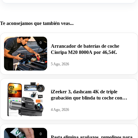
Te aconsejamos que también veas...
0
Arrancador de baterías de coche
Cioripa M20 8000A por 46,54€.
5 Ago, 2026
0
iZeeker 3, dashcam 4K de triple
grabación que blinda tu coche con
tarjeta gratis y WiFi por 59,98€ antes
99,99€.
4 Ago, 2026
0
Pasta elimina arañazos, remolinos para