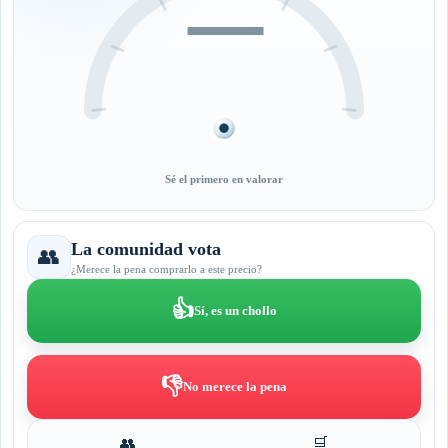
—
Sé el primero en valorar
La comunidad vota
👥
¿Merece la pena comprarlo a este precio?
👍
Sí, es un chollo
👎
No merece la pena
👥
🛒