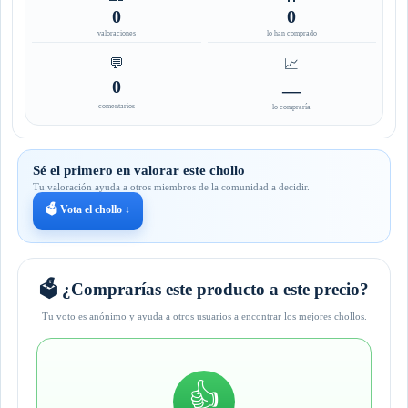
0
0
valoraciones
lo han comprado
💬
📈
0
—
comentarios
lo compraría
Sé el primero en valorar este chollo
Tu valoración ayuda a otros miembros de la comunidad a decidir.
🗳️ Vota el chollo ↓
🗳️ ¿Comprarías este producto a este precio?
Tu voto es anónimo y ayuda a otros usuarios a encontrar los mejores chollos.
👍