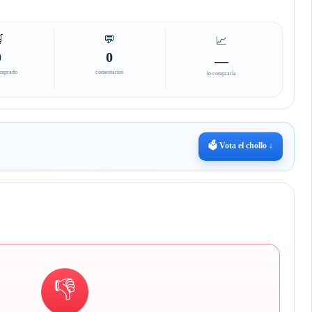

💬
📈
0
0
—
omprado
comentarios
lo compraría
🗳️ Vota el chollo ↓
👎