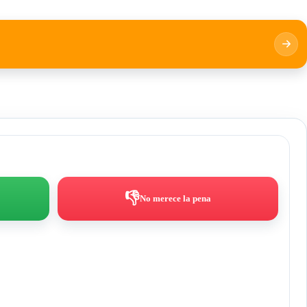
👎
No merece la pena