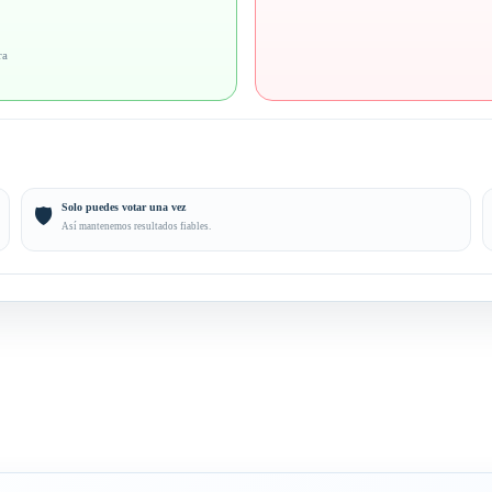
ra
Solo puedes votar una vez
🛡️
Así mantenemos resultados fiables.