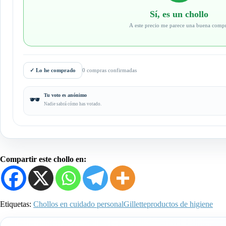
Sí, es un chollo
A este precio me parece una buena comp
✓
Lo he comprado
0 compras confirmadas
Tu voto es anónimo
🕶️
Nadie sabrá cómo has votado.
Compartir este chollo en:
Etiquetas:
Chollos en cuidado personal
Gillette
productos de higiene