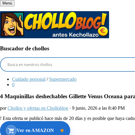
Menú
Buscador de chollos
Cuidado personal
/
Supermercado
0
4 Maquinillas deshechables Gillette Venus Oceana par
por
Chollos y ofertas en Cholloblog
· 9 junio, 2026 a las 8:40 PM
!
Esta oferta se publicó hace más de 20 días y es posible que haya ca
Ver en AMAZON