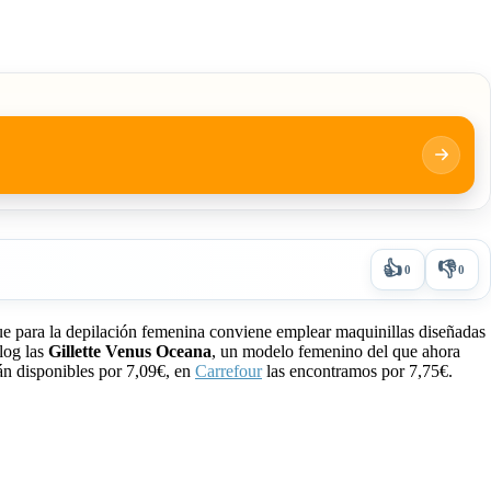
👍
👎
0
0
s que para la depilación femenina conviene emplear maquinillas diseñadas
blog las
Gillette Venus Oceana
, un modelo femenino del que ahora
án disponibles por 7,09€, en
Carrefour
las encontramos por 7,75€.