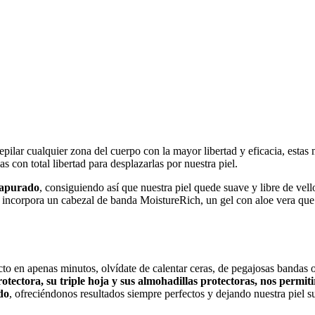
epilar cualquier zona del cuerpo con la mayor libertad y eficacia, es
s con total libertad para desplazarlas por nuestra piel.
 apurado
, consiguiendo así que nuestra piel quede suave y libre de vell
ncorpora un cabezal de banda MoistureRich, un gel con aloe vera que 
to en apenas minutos, olvídate de calentar ceras, de pegajosas bandas o
protectora, su triple hoja y sus almohadillas protectoras, nos perm
do
, ofreciéndonos resultados siempre perfectos y dejando nuestra piel sua