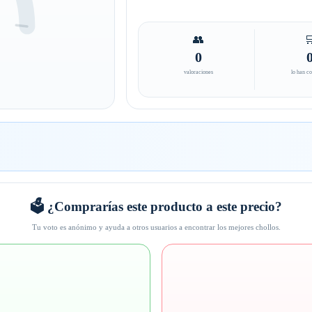
👥

0
valoraciones
lo han c
🗳️ ¿Comprarías este producto a este precio?
Tu voto es anónimo y ayuda a otros usuarios a encontrar los mejores chollos.