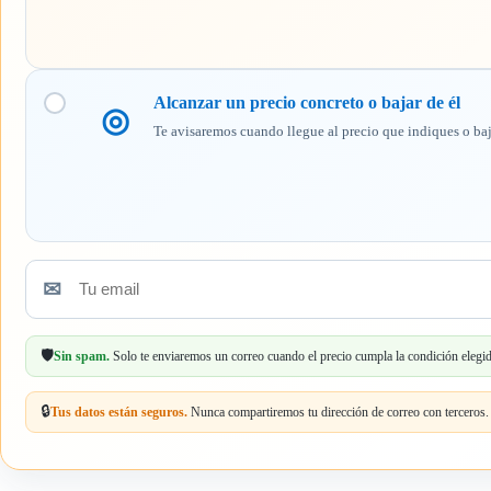
Alcanzar un precio concreto o bajar de él
◎
Te avisaremos cuando llegue al precio que indiques o ba
✉
Tu
email
🛡️
Sin spam.
Solo te enviaremos un correo cuando el precio cumpla la condición elegid
🔒
Tus datos están seguros.
Nunca compartiremos tu dirección de correo con terceros.