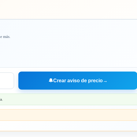
je más.
🔔
Crear aviso de precio
→
a.