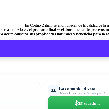
En Cortijo Zahan, se enorgullecen de la calidad de la m
e realmente lo es:
el producto final se elabora mediante procesos 
o aceite conserve sus propiedades naturales y beneficios para la s
La comunidad vota
👥
¿Merece la pena comprarlo a este precio?
👍
Sí, es un chollo