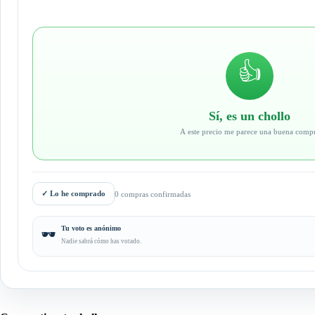
👍
Sí, es un chollo
A este precio me parece una buena comp
✓
Lo he comprado
0 compras confirmadas
Tu voto es anónimo
🕶️
Nadie sabrá cómo has votado.