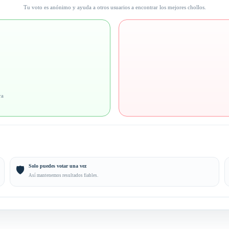
Tu voto es anónimo y ayuda a otros usuarios a encontrar los mejores chollos.
ra
Solo puedes votar una vez
🛡️
Así mantenemos resultados fiables.