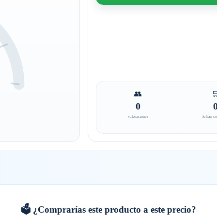
👥

0
valoraciones
lo han c
🗳️ ¿Comprarías este producto a este precio?