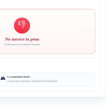
👎
No merece la pena
A este precio no merece la pena
👥
La comunidad decide
Cuantas más valoraciones, más fiable es el CholloScore.