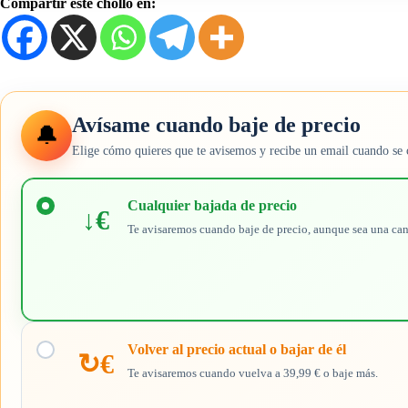
Compartir este chollo en:
Avísame cuando baje de precio
🔔
Elige cómo quieres que te avisemos y recibe un email cuando se 
Elige
cuándo
Cualquier bajada de precio
↓€
quieres
Te avisaremos cuando baje de precio, aunque sea una ca
recibir
el
aviso
Volver al precio actual o bajar de él
↻€
Te avisaremos cuando vuelva a 39,99 € o baje más.