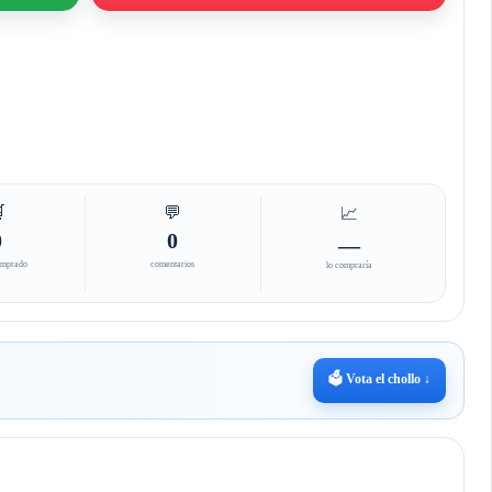

💬
📈
0
0
—
omprado
comentarios
lo compraría
🗳️ Vota el chollo ↓