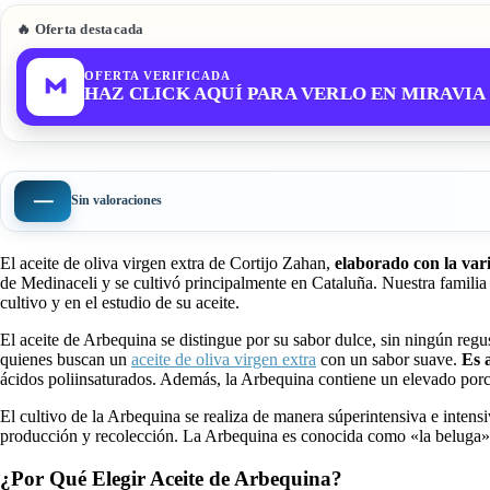
🔥 Oferta destacada
OFERTA VERIFICADA
HAZ CLICK AQUÍ PARA VERLO EN MIRAVIA
—
Sin valoraciones
El aceite de oliva virgen extra de Cortijo Zahan,
elaborado con la va
de Medinaceli y se cultivó principalmente en Cataluña. Nuestra familia t
cultivo y en el estudio de su aceite.
El aceite de Arbequina se distingue por su sabor dulce, sin ningún regus
quienes buscan un
aceite de oliva virgen extra
con un sabor suave.
Es a
ácidos poliinsaturados. Además, la Arbequina contiene un elevado porce
El cultivo de la Arbequina se realiza de manera súperintensiva e intens
producción y recolección. La Arbequina es conocida como «la beluga» de
¿Por Qué Elegir Aceite de Arbequina?