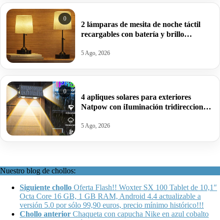
0
2 lámparas de mesita de noche táctil
recargables con batería y brillo
regulable por 19,99€ antes 49,99€.
5 Ago, 2026
0
4 apliques solares para exteriores
Natpow con iIuminación tridireccional
y modo RGB por 16,99€ antes 39,99€.
5 Ago, 2026
Nuestro blog de chollos:
Siguiente chollo
Oferta Flash!! Woxter SX 100 Tablet de 10,1″
Octa Core 16 GB, 1 GB RAM, Android 4.4 actualizable a
versión 5.0 por sólo 99,90 euros, precio mínimo histórico!!!
Chollo anterior
Chaqueta con capucha Nike en azul cobalto