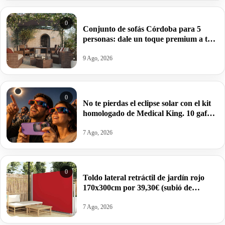
0
Conjunto de sofás Córdoba para 5
personas: dale un toque premium a tu
terraza o jardín por 899€ antes 1039€.
9 Ago, 2026
0
No te pierdas el eclipse solar con el kit
homologado de Medical King. 10 gafas
(sirven para proteger el móvil) por
10,99€.
7 Ago, 2026
0
Toldo lateral retráctil de jardín rojo
170x300cm por 39,30€ (subió de
precio).
7 Ago, 2026