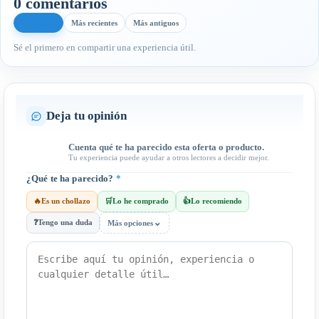
0 comentarios
Más útiles
Más recientes
Más antiguos
Sé el primero en compartir una experiencia útil.
Deja tu opinión
Cuenta qué te ha parecido esta oferta o producto.
Tu experiencia puede ayudar a otros lectores a decidir mejor.
¿Qué te ha parecido?
*
🔥
Es un chollazo
🛒
Lo he comprado
👍
Lo recomiendo
⌄
❓
Tengo una duda
Más opciones