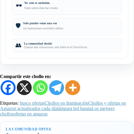
Tu voto es anónimo
🕶️
Nadie sabrá cómo has votado.
Solo puedes votar una vez
🛡️
Así mantenemos resultados fiables.
👥
La comunidad decide
Cuantas más valoraciones, más fiable es el CholloScore.
Compartir este chollo en:
Etiquetas:
busco ofertas
Chollos en iluminación
Chollos y ofertas en
Amazon actualizados cada día
lámpara led barata
Los mejores
chollos
ofertas en amazon
LA COMUNIDAD OPINA