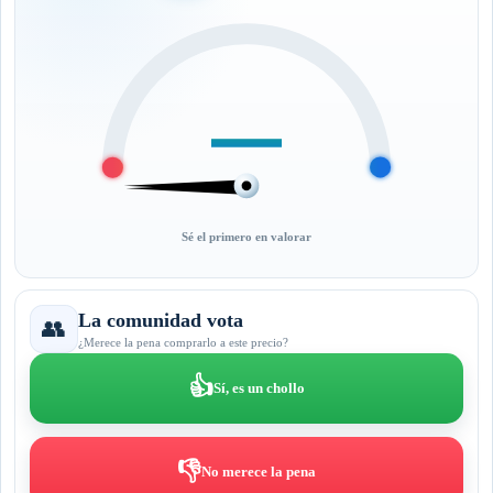
—
Sé el primero en valorar
La comunidad vota
👥
¿Merece la pena comprarlo a este precio?
👍
Sí, es un chollo
👎
No merece la pena