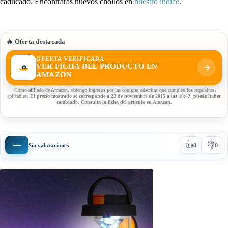
caducado. Encontrarás nuevos chollos en
nuestro índice
.
🔥 Oferta destacada
OFERTA VERIFICADA
VER FICHA DEL PRODUCTO EN
AMAZON
Como afiliado de Amazon, obtengo ingresos por las compras adscritas que cumplen los requisitos
aplicables.
El precio mostrado se corresponde a 23 de noviembre de 2015 a las 10:47, puede haber
cambiado. Consulta la ficha del artículo en Amazon.
👍
👎
—
Sin valoraciones
0
0