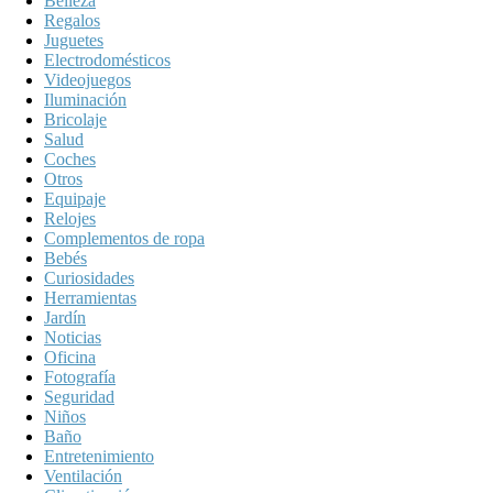
Belleza
Regalos
Juguetes
Electrodomésticos
Videojuegos
Iluminación
Bricolaje
Salud
Coches
Otros
Equipaje
Relojes
Complementos de ropa
Bebés
Curiosidades
Herramientas
Jardín
Noticias
Oficina
Fotografía
Seguridad
Niños
Baño
Entretenimiento
Ventilación