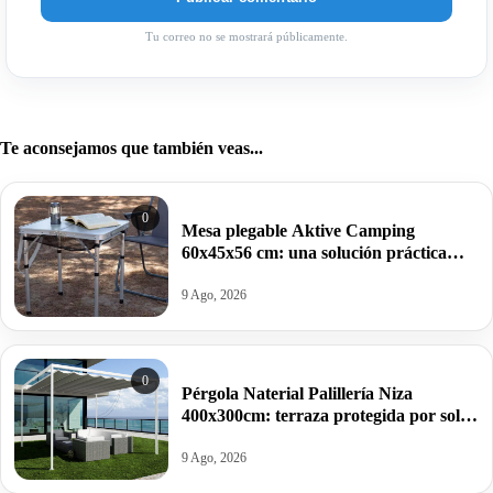
Tu correo no se mostrará públicamente.
Te aconsejamos que también veas...
0
Mesa plegable Aktive Camping
60x45x56 cm: una solución práctica
para llevar tus comidas y escapadas al
aire libre por 18,64€.
9 Ago, 2026
0
Pérgola Naterial Palillería Niza
400x300cm: terraza protegida por solo
266,20€ antes 840€.
9 Ago, 2026