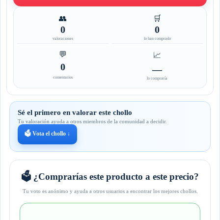
👥
🛒
0
0
valoraciones
lo han comprado
💬
📈
0
—
comentarios
lo compraría
Sé el primero en valorar este chollo
Tu valoración ayuda a otros miembros de la comunidad a decidir.
🗳️ Vota el chollo ↓
🗳️ ¿Comprarías este producto a este precio?
Tu voto es anónimo y ayuda a otros usuarios a encontrar los mejores chollos.