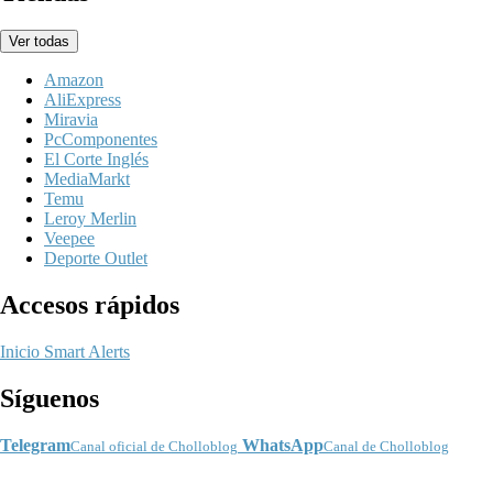
Ver todas
Amazon
AliExpress
Miravia
PcComponentes
El Corte Inglés
MediaMarkt
Temu
Leroy Merlin
Veepee
Deporte Outlet
Accesos rápidos
Inicio
Smart Alerts
Síguenos
Telegram
WhatsApp
Canal oficial de Cholloblog
Canal de Cholloblog