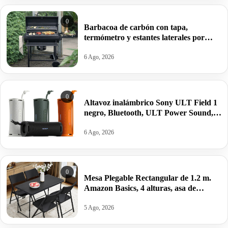
0
Barbacoa de carbón con tapa,
termómetro y estantes laterales por
99,09€ antes 150,64€.
6 Ago, 2026
0
Altavoz inalámbrico Sony ULT Field 1
negro, Bluetooth, ULT Power Sound,
Ultimate Deep Bass, autonomía 12horas
por 62,04€ antes 84,55€.
6 Ago, 2026
0
Mesa Plegable Rectangular de 1.2 m.
Amazon Basics, 4 alturas, asa de
Transporte,121.4 x 60.7 x 86.1 cm por
22,99€ antes 39,95€.
5 Ago, 2026