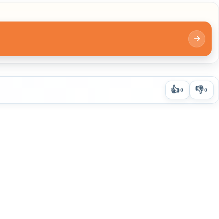
👍
👎
0
0