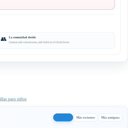
👥
La comunidad decide
Cuantas más valoraciones, más fiable es el CholloScore.
illas para niños
Más útiles
Más recientes
Más antiguos