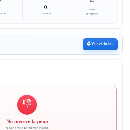
📈
0
0
—
omprado
comentarios
lo compraría
🗳️ Vota el chollo ↓
👎
No merece la pena
A este precio no merece la pena