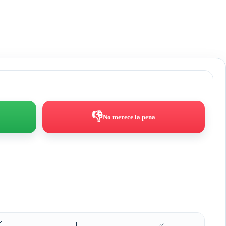
👎
No merece la pena

💬