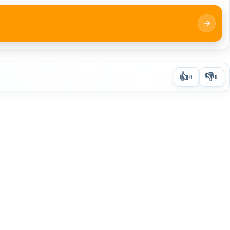
👍
👎
0
0