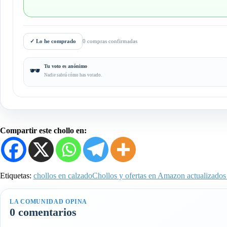
✓
Lo he comprado
0 compras confirmadas
Tu voto es anónimo
🕶️
Nadie sabrá cómo has votado.
Compartir este chollo en:
Etiquetas:
chollos en calzado
Chollos y ofertas en Amazon actualizados
LA COMUNIDAD OPINA
0 comentarios