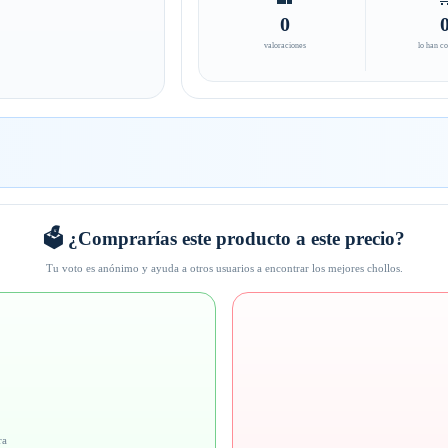
0
valoraciones
lo han c
🗳️ ¿Comprarías este producto a este precio?
Tu voto es anónimo y ayuda a otros usuarios a encontrar los mejores chollos.
ra