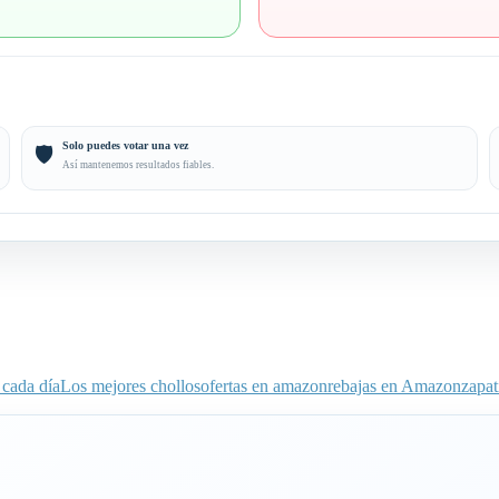
Solo puedes votar una vez
🛡️
Así mantenemos resultados fiables.
 cada día
Los mejores chollos
ofertas en amazon
rebajas en Amazon
zapat