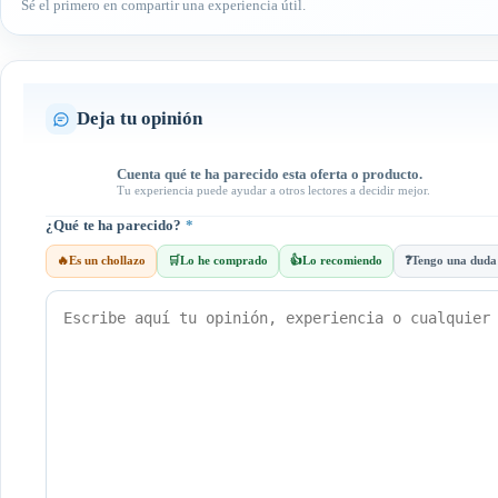
Sé el primero en compartir una experiencia útil.
Deja tu opinión
Cuenta qué te ha parecido esta oferta o producto.
Tu experiencia puede ayudar a otros lectores a decidir mejor.
¿Qué te ha parecido?
*
🔥
Es un chollazo
🛒
Lo he comprado
👍
Lo recomiendo
❓
Tengo una duda