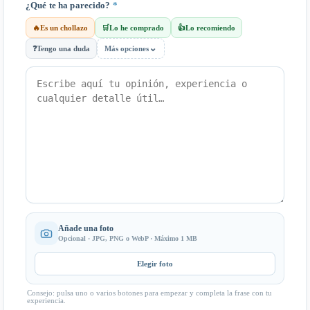
¿Qué te ha parecido?
*
🔥
Es un chollazo
🛒
Lo he comprado
👍
Lo recomiendo
⌄
❓
Tengo una duda
Más opciones
Añade una foto
Opcional · JPG, PNG o WebP · Máximo 1 MB
Elegir foto
Consejo: pulsa uno o varios botones para empezar y completa la frase con tu
experiencia.