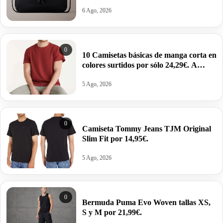
estructurada por 34,95€ antes 69,88€.
6 Ago, 2026
0
10 Camisetas básicas de manga corta en
colores surtidos por sólo 24,29€. A
2,43€ la unidad.
5 Ago, 2026
0
Camiseta Tommy Jeans TJM Original
Slim Fit por 14,95€.
5 Ago, 2026
0
Bermuda Puma Evo Woven tallas XS,
S y M por 21,99€.