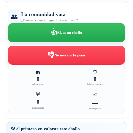
La comunidad vota
👥
¿Merece la pena comprarlo a este precio?
👍
Sí, es un chollo
👎
No merece la pena
👥
🛒
0
0
valoraciones
lo han comprado
💬
📈
0
—
comentarios
lo compraría
Sé el primero en valorar este chollo