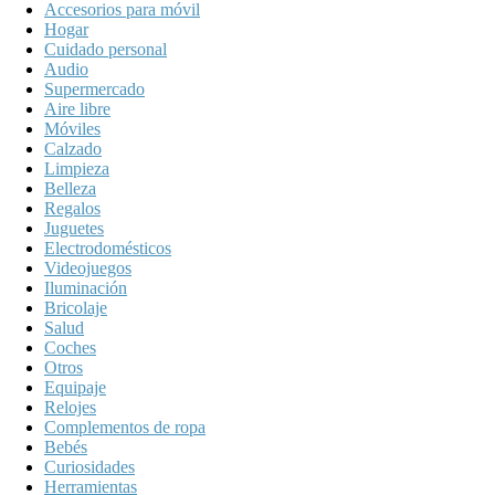
Accesorios para móvil
Hogar
Cuidado personal
Audio
Supermercado
Aire libre
Móviles
Calzado
Limpieza
Belleza
Regalos
Juguetes
Electrodomésticos
Videojuegos
Iluminación
Bricolaje
Salud
Coches
Otros
Equipaje
Relojes
Complementos de ropa
Bebés
Curiosidades
Herramientas