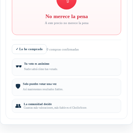
No merece la pena
A este precio no merece la pena
✓
Lo he comprado
0 compras confirmadas
Tu voto es anónimo
🕶️
Nadie sabrá cómo has votado.
Solo puedes votar una vez
🛡️
Así mantenemos resultados fiables.
👥
La comunidad decide
Cuantas más valoraciones, más fiable es el CholloScore.