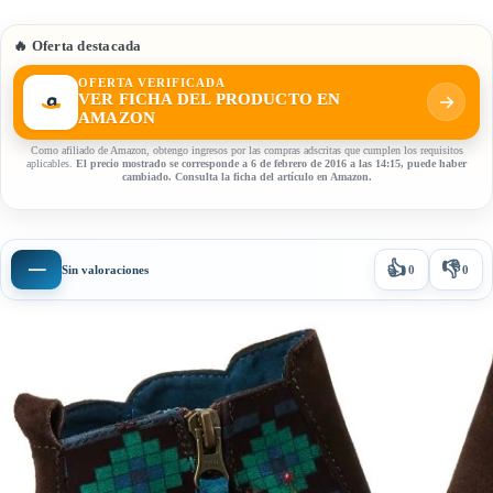
🔥 Oferta destacada
OFERTA VERIFICADA
VER FICHA DEL PRODUCTO EN
AMAZON
Como afiliado de Amazon, obtengo ingresos por las compras adscritas que cumplen los requisitos
aplicables.
El precio mostrado se corresponde a 6 de febrero de 2016 a las 14:15, puede haber
cambiado. Consulta la ficha del artículo en Amazon.
👍
👎
—
Sin valoraciones
0
0