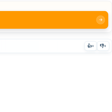
👍
👎
0
0