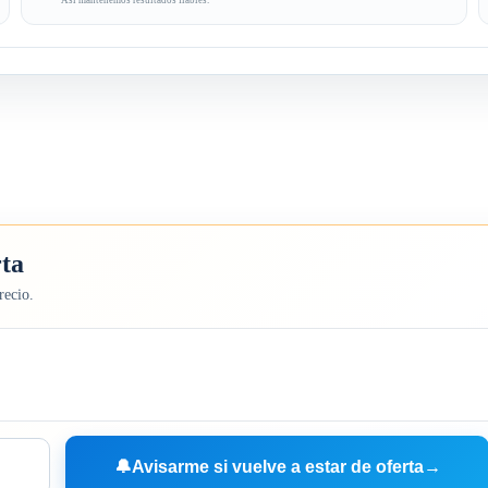
Así mantenemos resultados fiables.
rta
recio.
🔔
Avisarme si vuelve a estar de oferta
→