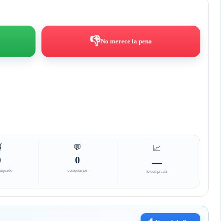
👎
No merece la pena

💬
📈
0
0
—
omprado
comentarios
lo compraría