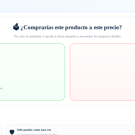
🗳️ ¿Comprarías este producto a este precio?
Tu voto es anónimo y ayuda a otros usuarios a encontrar los mejores chollos.
ra
Solo puedes votar una vez
🛡️