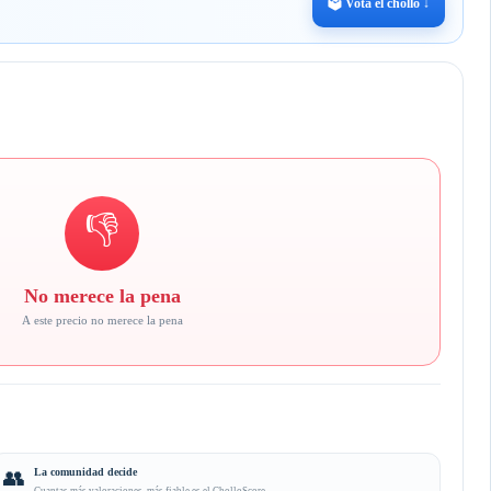
🗳️ Vota el chollo ↓
👎
No merece la pena
A este precio no merece la pena
👥
La comunidad decide