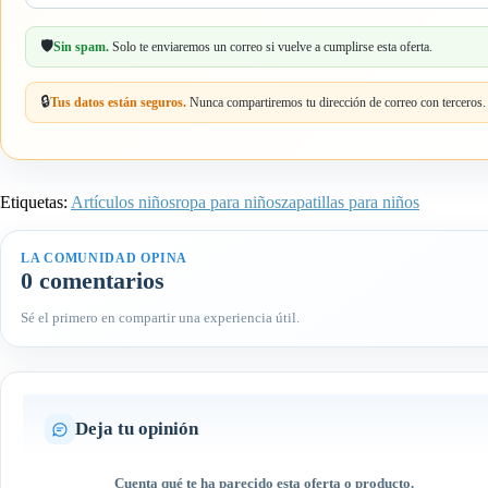
email
🛡️
Sin spam.
Solo te enviaremos un correo si vuelve a cumplirse esta oferta.
🔒
Tus datos están seguros.
Nunca compartiremos tu dirección de correo con terceros.
Etiquetas:
Artículos niños
ropa para niños
zapatillas para niños
LA COMUNIDAD OPINA
0 comentarios
Sé el primero en compartir una experiencia útil.
Deja tu opinión
Cuenta qué te ha parecido esta oferta o producto.