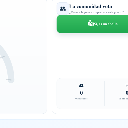
La comunidad vota
👥
¿Merece la pena comprarlo a este precio?
👍
Sí, es un chollo
👥

0
valoraciones
lo han c