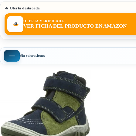
🔥 Oferta destacada
OFERTA VERIFICADA
VER FICHA DEL PRODUCTO EN AMAZON
—
Sin valoraciones