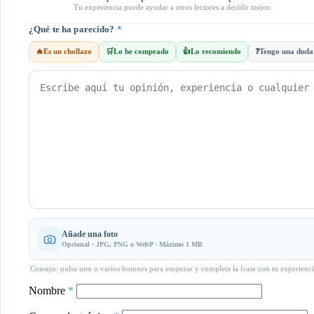
Tu experiencia puede ayudar a otros lectores a decidir mejor.
¿Qué te ha parecido?
*
🔥
Es un chollazo
🛒
Lo he comprado
👍
Lo recomiendo
❓
Tengo una duda
Añade una foto
Opcional · JPG, PNG o WebP · Máximo 1 MB
Consejo: pulsa uno o varios botones para empezar y completa la frase con tu experienci
Nombre
*