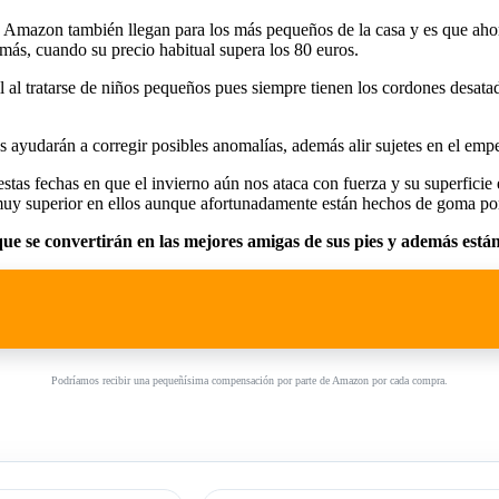
 Amazon también llegan para los más pequeños de la casa y es que aho
 más, cuando su precio habitual supera los 80 euros.
l al tratarse de niños pequeños pues siempre tienen los cordones desatad
 ayudarán a corregir posibles anomalías, además alir sujetes en el empei
tas fechas en que el invierno aún nos ataca con fuerza y su superficie 
muy superior en ellos aunque afortunadamente están hechos de goma por
e se convertirán en las mejores amigas de sus pies y además están 
Podríamos recibir una pequeñísima compensación por parte de Amazon por cada compra.