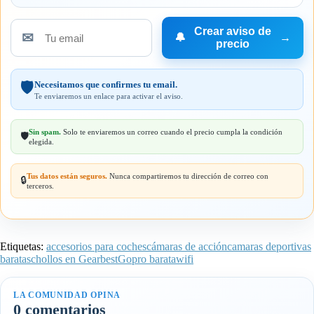
Crear aviso de
✉
🔔
→
Tu
precio
email
Necesitamos que confirmes tu email.
🛡️
Te enviaremos un enlace para activar el aviso.
Sin spam.
Solo te enviaremos un correo cuando el precio cumpla la condición
🛡️
elegida.
Tus datos están seguros.
Nunca compartiremos tu dirección de correo con
🔒
terceros.
Etiquetas:
accesorios para coches
cámaras de acción
camaras deportivas
baratas
chollos en Gearbest
Gopro barata
wifi
LA COMUNIDAD OPINA
0 comentarios