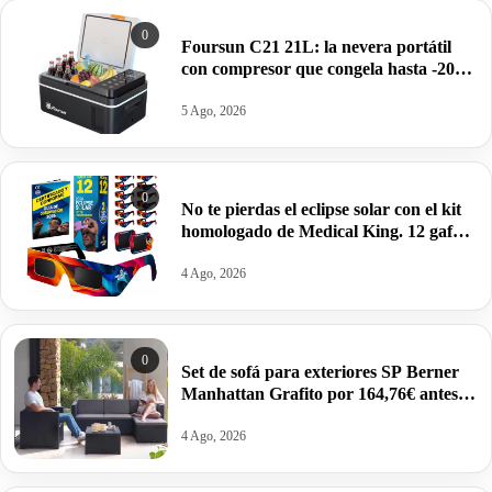
0
Foursun C21 21L: la nevera portátil
con compresor que congela hasta -20
°C (2026) por 113,28€.
5 Ago, 2026
0
No te pierdas el eclipse solar con el kit
homologado de Medical King. 12 gafas
y 2 protectores para el móvil por 9,02€.
4 Ago, 2026
0
Set de sofá para exteriores SP Berner
Manhattan Grafito por 164,76€ antes
259,95€.
4 Ago, 2026