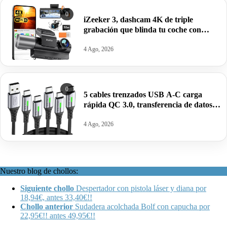
0
iZeeker 3, dashcam 4K de triple
grabación que blinda tu coche con
tarjeta gratis y WiFi por 59,98€ antes
99,99€.
4 Ago, 2026
0
5 cables trenzados USB A-C carga
rápida QC 3.0, transferencia de datos a
480Gbps por 14,24€.
4 Ago, 2026
Nuestro blog de chollos:
Siguiente chollo
Despertador con pistola láser y diana por
18,94€, antes 33,40€!!
Chollo anterior
Sudadera acolchada Bolf con capucha por
22,95€!! antes 49,95€!!