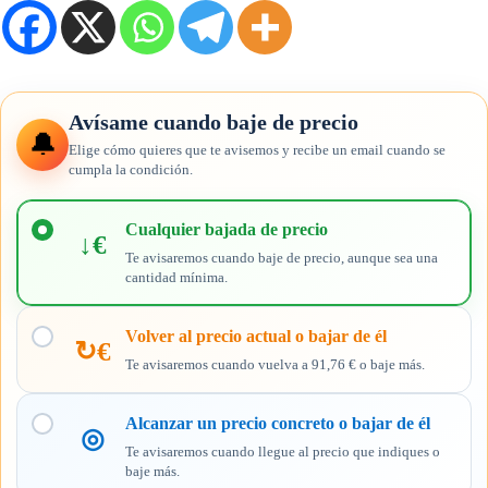
Avísame cuando baje de precio
🔔
Elige cómo quieres que te avisemos y recibe un email cuando se
cumpla la condición.
Elige
cuándo
Cualquier bajada de precio
↓€
quieres
Te avisaremos cuando baje de precio, aunque sea una
recibir
cantidad mínima.
el
aviso
Volver al precio actual o bajar de él
↻€
Te avisaremos cuando vuelva a 91,76 € o baje más.
Alcanzar un precio concreto o bajar de él
◎
Te avisaremos cuando llegue al precio que indiques o
baje más.