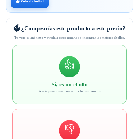
🗳️ Vota el chollo ↓
🗳️ ¿Comprarías este producto a este precio?
Tu voto es anónimo y ayuda a otros usuarios a encontrar los mejores chollos.
👍
Sí, es un chollo
A este precio me parece una buena compra
👎