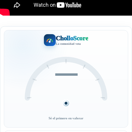
CholloScore
La comunidad vota
—
Sé el primero en valorar