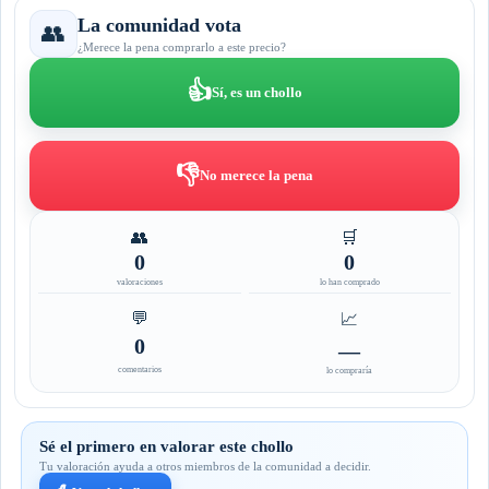
La comunidad vota
👥
¿Merece la pena comprarlo a este precio?
👍
Sí, es un chollo
👎
No merece la pena
👥
🛒
0
0
valoraciones
lo han comprado
💬
📈
0
—
comentarios
lo compraría
Sé el primero en valorar este chollo
Tu valoración ayuda a otros miembros de la comunidad a decidir.