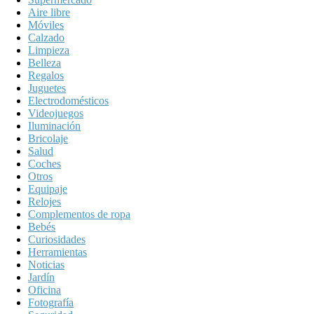
Aire libre
Móviles
Calzado
Limpieza
Belleza
Regalos
Juguetes
Electrodomésticos
Videojuegos
Iluminación
Bricolaje
Salud
Coches
Otros
Equipaje
Relojes
Complementos de ropa
Bebés
Curiosidades
Herramientas
Noticias
Jardín
Oficina
Fotografía