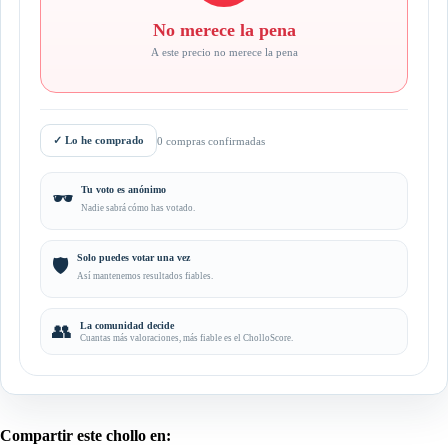
No merece la pena
A este precio no merece la pena
✓
Lo he comprado
0 compras confirmadas
Tu voto es anónimo
🕶️
Nadie sabrá cómo has votado.
Solo puedes votar una vez
🛡️
Así mantenemos resultados fiables.
👥
La comunidad decide
Cuantas más valoraciones, más fiable es el CholloScore.
Compartir este chollo en: