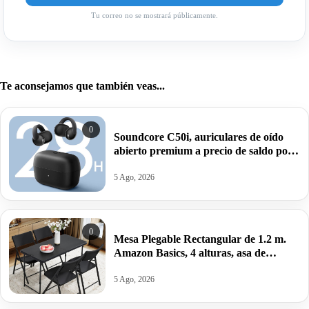
Tu correo no se mostrará públicamente.
Te aconsejamos que también veas...
0
Soundcore C50i, auriculares de oído
abierto premium a precio de saldo por
42,24€ antes 69,99€.
5 Ago, 2026
0
Mesa Plegable Rectangular de 1.2 m.
Amazon Basics, 4 alturas, asa de
Transporte,121.4 x 60.7 x 86.1 cm por
22,99€ antes 39,95€.
5 Ago, 2026