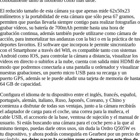
cómodamente tanto al momento como más tarde.
El reducido tamaño de esta cámara ya que apenas mide 62x50x23
milímetros y la portabilidad de esta cámara que sólo pesa 67 gramos,
permiten que puedas llevarla siempre contigo para realizar fotografías o
grabar vídeos, su batería de 700mAh permite hasta una hora de
grabación continua, además también puede utilizarse como cámara de
acción, para inmortalizar tus andanzas con la bici o en la práctica de tus
deportes favoritos. El software que incorpora le permite sincronizarlo
con el Smartphone a través del Wifi, es compatible tanto con sistemas
Android como IOS, para controlar la cámara a distancia, visualizar los
videos en directo o subirlos a la nube, cuenta con salida mini HDMI de
modo que podremos conectarla a una pantalla u ordenador y visualizar
nuestras grabaciones, un puerto micro USB para su recarga y un
puerto GPS, además se le puede añadir una tarjeta de memoria de hasta
64 GB de capacidad.
Configura el idioma de tu dispositivo entre el inglés, francés, español,
portugués, alemán, italiano, Ruso, Japonés, Coreano, y Chino y
comienza a disfrutar de todas sus ventajas, junto a la cámara recibirás
el adaptador de carga para el coche, una correa para la muñeca, el
cable USB, el accesorio de la base, ventosa de sujeción y el manual de
usuario. Si estás buscando una cámara para el coche pero a la que al
mismo tiempo, puedas darle otros usos, sin duda la Ordro Q505W es
tu dispositivo, y ahora podrás conseguirla en Gearbest por un precio de
escándalo,
no dejes pasar la ocasión pues sabemos que este tipo de