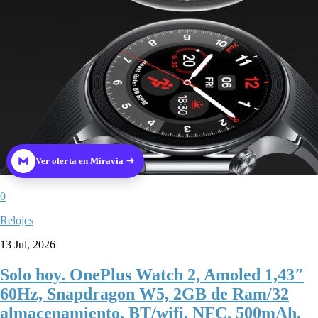
Ver oferta en Miravia
0
Relojes
13 Jul, 2026
Solo hoy. OnePlus Watch 2, Amoled 1,43″
60Hz, Snapdragon W5, 2GB de Ram/32
almacenamiento, BT/wifi, NFC, 500mAh,