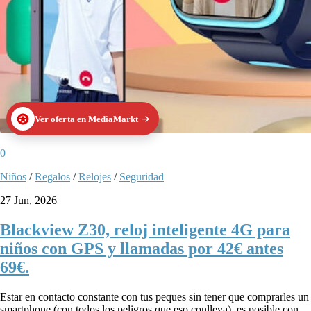
Ver oferta en MediaMarkt
0
Niños
/
Regalos
/
Relojes
/
Seguridad
27 Jun, 2026
Blackview Z30, reloj inteligente 4G para
niños con GPS y llamadas por 42€ antes
69€.
Estar en contacto constante con tus peques sin tener que comprarles un
smartphone (con todos los peligros que eso conlleva), es posible con