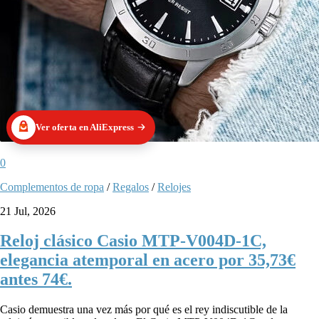
Ver oferta en AliExpress
0
Complementos de ropa
/
Regalos
/
Relojes
21 Jul, 2026
Reloj clásico Casio MTP-V004D-1C,
elegancia atemporal en acero por 35,73€
antes 74€.
Casio demuestra una vez más por qué es el rey indiscutible de la