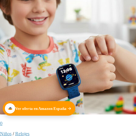
Ver oferta en Amazon España
0
Niños
/
Relojes