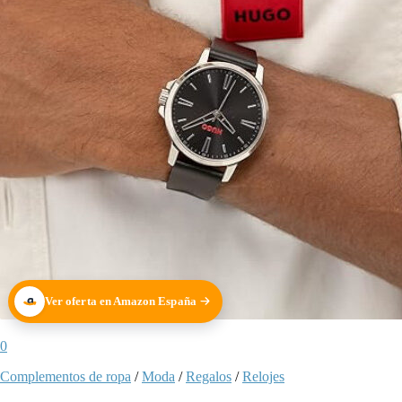
Ver oferta en Amazon España
0
Complementos de ropa
/
Moda
/
Regalos
/
Relojes