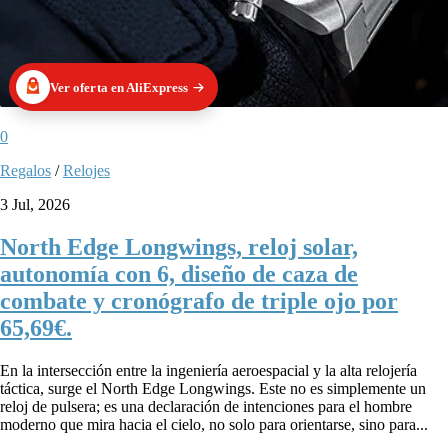
Ver oferta en AliExpress
0
Regalos
/
Relojes
3 Jul, 2026
North Edge Longwings, reloj solar,
autonomía con 6, diseño de caza de
combate y cronógrafo de triple ojo por
65,69€.
En la intersección entre la ingeniería aeroespacial y la alta relojería
táctica, surge el North Edge Longwings. Este no es simplemente un
reloj de pulsera; es una declaración de intenciones para el hombre
moderno que mira hacia el cielo, no solo para orientarse, sino para...