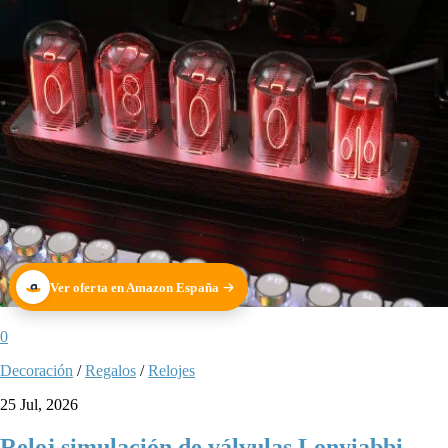
Ver oferta en Amazon España
0
Decoración
/
Regalos
/
Relojes
25 Jul, 2026
Reloj simulación de válvulas Lonyiabbi