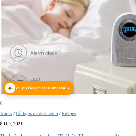
Ver precio actual en Amazon
0
Audio
/
Códigos de descuento
/
Relojes
8 Dic, 2021