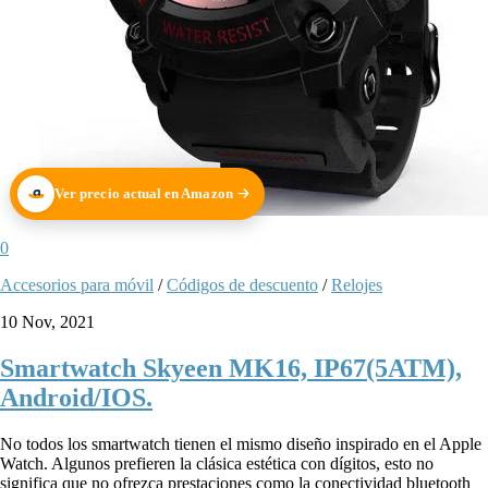
Ver precio actual en Amazon
0
Accesorios para móvil
/
Códigos de descuento
/
Relojes
10 Nov, 2021
Smartwatch Skyeen MK16, IP67(5ATM),
Android/IOS.
No todos los smartwatch tienen el mismo diseño inspirado en el Apple
Watch. Algunos prefieren la clásica estética con dígitos, esto no
significa que no ofrezca prestaciones como la conectividad bluetooth