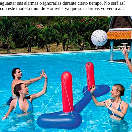
aguantar sus alarmas o ignorarlas durante cierto tiempo. No será así
con este modelo mini de Homvilla ya que sus alarmas volverán a...