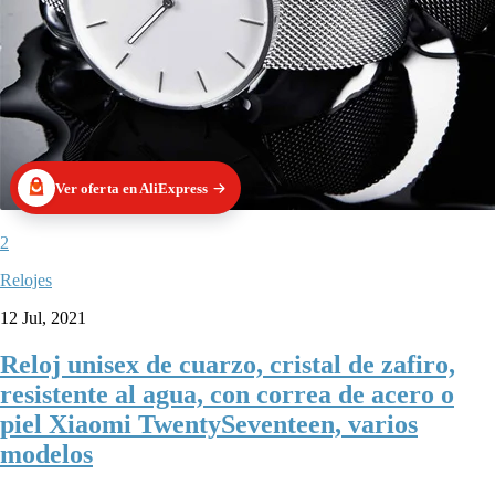
Ver oferta en AliExpress
2
Relojes
12 Jul, 2021
Reloj unisex de cuarzo, cristal de zafiro,
resistente al agua, con correa de acero o
piel Xiaomi TwentySeventeen, varios
modelos