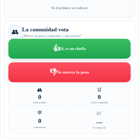
Sé el primero en valorar
La comunidad vota
👥
¿Merece la pena comprarlo a este precio?
👍
Sí, es un chollo
👎
No merece la pena
👥
🛒
0
0
valoraciones
lo han comprado
💬
📈
0
—
comentarios
lo compraría