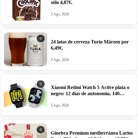
sólo 4,87€.
5 Ago, 2026
0
24 latas de cerveza Turia Märzen por
6,49€.
5 Ago, 2026
0
Xiaomi Redmi Watch 5 Active plata o
negro: 12 días de autonomía, 140
modos por 29,49€.
5 Ago, 2026
0
Ginebra Premium mediterránea Larios