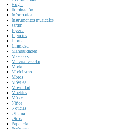
Hogar
Iluminación
Informática
Instrumentos musicales
Jardín
Joyeria
Juguetes
Libros
Limpieza
Manualidades
Mascotas
Material escolar
Moda
Modelismo
Motos
Móviles
Movilidad
Muebles
Música
Niños
Noticias
Oficina
Otros
Papelería
Perfumes