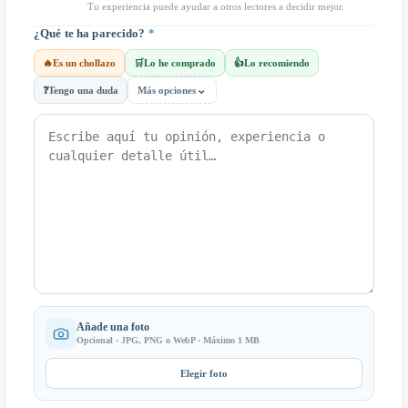
Tu experiencia puede ayudar a otros lectores a decidir mejor.
¿Qué te ha parecido?
*
🔥
Es un chollazo
🛒
Lo he comprado
👍
Lo recomiendo
⌄
❓
Tengo una duda
Más opciones
Añade una foto
Opcional · JPG, PNG o WebP · Máximo 1 MB
Elegir foto