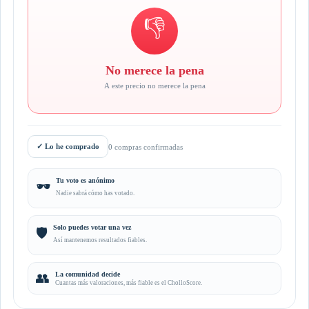
👎
No merece la pena
A este precio no merece la pena
✓
Lo he comprado
0 compras confirmadas
Tu voto es anónimo
🕶️
Nadie sabrá cómo has votado.
Solo puedes votar una vez
🛡️
Así mantenemos resultados fiables.
👥
La comunidad decide
Cuantas más valoraciones, más fiable es el CholloScore.