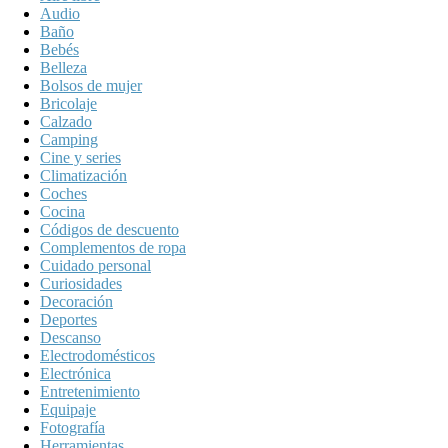
Audio
Baño
Bebés
Belleza
Bolsos de mujer
Bricolaje
Calzado
Camping
Cine y series
Climatización
Coches
Cocina
Códigos de descuento
Complementos de ropa
Cuidado personal
Curiosidades
Decoración
Deportes
Descanso
Electrodomésticos
Electrónica
Entretenimiento
Equipaje
Fotografía
Herramientas