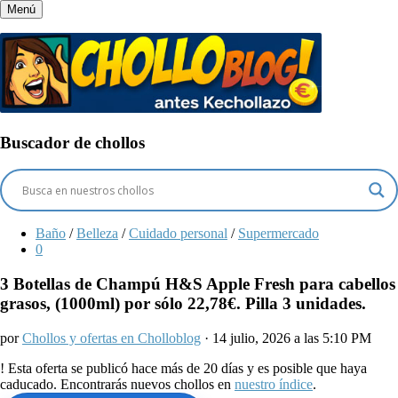
Menú
Buscador de chollos
Baño
/
Belleza
/
Cuidado personal
/
Supermercado
0
3 Botellas de Champú H&S Apple Fresh para cabellos
grasos, (1000ml) por sólo 22,78€. Pilla 3 unidades.
por
Chollos y ofertas en Cholloblog
· 14 julio, 2026 a las 5:10 PM
!
Esta oferta se publicó hace más de 20 días y es posible que haya
caducado. Encontrarás nuevos chollos en
nuestro índice
.