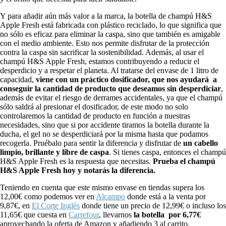
Y para añadir aún más valor a la marca, la botella de champú H&S
Apple Fresh está fabricada con plástico reciclado, lo que significa que
no sólo es eficaz para eliminar la caspa, sino que también es amigable
con el medio ambiente. Esto nos permite disfrutar de la protección
contra la caspa sin sacrificar la sostenibilidad. Además, al usar el
champú H&S Apple Fresh, estamos contribuyendo a reducir el
desperdicio y a respetar el planeta. Al tratarse del envase de 1 litro de
capacidad,
viene con un práctico dosificador, que nos ayudará a
conseguir la cantidad de producto que deseamos sin desperdiciar
,
además de evitar el riesgo de derrames accidentales, ya que el champú
sólo saldrá al presionar el dosificador, de este modo no solo
controlaremos la cantidad de producto en función a nuestras
necesidades, sino que si por accidente tiramos la botella durante la
ducha, el gel no se desperdiciará por la misma hasta que podamos
recogerla. Pruébalo para sentir la diferencia y disfrutar de
un cabello
limpio, brillante y libre de caspa
. Si tienes caspa, entonces el champú
H&S Apple Fresh es la respuesta que necesitas.
Prueba el champú
H&S Apple Fresh hoy y notarás la diferencia.
Teniendo en cuenta que este mismo envase en tiendas supera los
12,00€ como podemos ver en
Alcampo
donde está a la venta por
9,87€, en
El Corte Inglés
donde tiene un precio de 12,99€ o incluso los
11,65€ que cuesta en
Carrefour
, llevarnos
la botella por 6,77€
aprovechando la oferta de Amazon y añadiendo 3 al carrito.