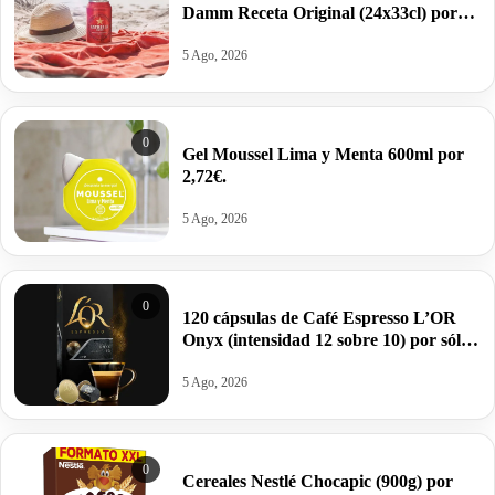
Damm Receta Original (24x33cl) por
13,99€ antes 24,50€.
5 Ago, 2026
0
Gel Moussel Lima y Menta 600ml por
2,72€.
5 Ago, 2026
0
120 cápsulas de Café Espresso L’OR
Onyx (intensidad 12 sobre 10) por sólo
29,69€ antes 48€.
5 Ago, 2026
0
Cereales Nestlé Chocapic (900g) por