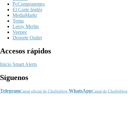
PcComponentes
El Corte Inglés
MediaMarkt
Temu
Leroy Merlin
Veepee
Deporte Outlet
Accesos rápidos
Inicio
Smart Alerts
Síguenos
Telegram
WhatsApp
Canal oficial de Cholloblog
Canal de Cholloblog