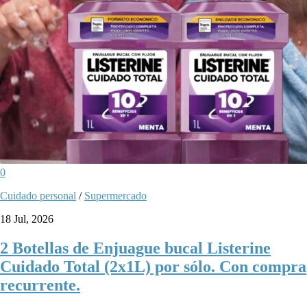
0
Cuidado personal
/
Supermercado
18 Jul, 2026
2 Botellas de Enjuague bucal Listerine
Cuidado Total (2x1L) por sólo. Con compra
recurrente.