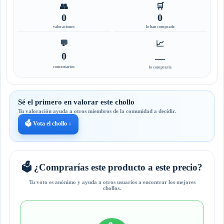
👥
🛒
0
0
valoraciones
lo han comprado
💬
📈
0
—
comentarios
lo compraría
Sé el primero en valorar este chollo
Tu valoración ayuda a otros miembros de la comunidad a decidir.
🗳️ Vota el chollo ↓
🗳️ ¿Comprarías este producto a este precio?
Tu voto es anónimo y ayuda a otros usuarios a encontrar los mejores
chollos.