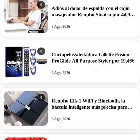
0
Adiós al dolor de espalda con el cojín
masajeador Renpho Shiatsu por 44,99€
antes 52,99€.
7 Ago, 2026
0
Cortapelos/afeitadora Gillette Fusion
ProGlide All Purpose Styler por 19,46€.
6 Ago, 2026
0
Renpho Elis 1 WiFi y Bluetooth, la
báscula inteligente más precisa para
controlar grasa e IMC por 25,94€ antes
39,99€.
6 Ago, 2026