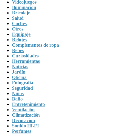
Videojuegos
Iluminación
Bricolaje
Salud
Coches
Otros
Equipaje
Relojes
Complementos de ropa
Bebés
Curiosidades
Herramientas
Noticias
Jardín
Oficina
Fotografía
Seguridad
Niños
Baño
Entretenimiento
Ventilación
Climatización
Decoración
Sonido HI-FI
Perfumes