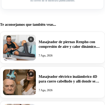
Tu correo no se mostrará públicamente.
Te aconsejamos que también veas...
0
Masajeador de piernas Renpho con
compresión de aire y calor dinámico
para acabar con el dolor muscular por
31,99€ antes 109,99€.
7 Ago, 2026
0
Masajeador eléctrico inalámbrico 4D
para cuero cabelludo y allí donde se
preste por 24,99€ en turquesa y en
blanco por solo 14,99€.
7 Ago, 2026