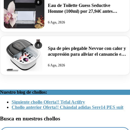
0
Eau de Toilette Guess Seductive
Homme (100ml) por 27,94€ antes
37,20€.
6 Ago, 2026
0
Spa de pies plegable Nevvue con calor y
acupresión para aliviar el cansancio en
casa por 49,99€ antes 59,99€.
6 Ago, 2026
Nuestro blog de chollos:
Siguiente chollo
Oferta!! Tefal Actifry
Chollo anterior
Oferta!! Chándal adidas Sere14 PES suit
Busca en nuestros chollos