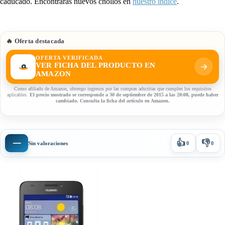
caducado. Encontrarás nuevos chollos en
nuestro índice
.
🔥 Oferta destacada
OFERTA VERIFICADA
VER FICHA DEL PRODUCTO EN
AMAZON
Como afiliado de Amazon, obtengo ingresos por las compras adscritas que cumplen los requisitos
aplicables.
El precio mostrado se corresponde a 30 de septiembre de 2015 a las 20:08, puede haber
cambiado. Consulta la ficha del artículo en Amazon.
👍
👎
—
Sin valoraciones
0
0