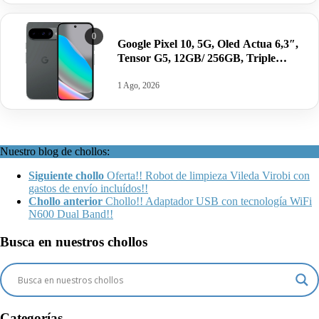
0
Google Pixel 10, 5G, Oled Actua 6,3″,
Tensor G5, 12GB/ 256GB, Triple
cámara por 699€ antes 749€; 128GB
por 599€.
1 Ago, 2026
Nuestro blog de chollos:
Siguiente chollo
Oferta!! Robot de limpieza Vileda Virobi con
gastos de envío incluídos!!
Chollo anterior
Chollo!! Adaptador USB con tecnología WiFi
N600 Dual Band!!
Busca en nuestros chollos
Categorías