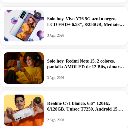
0
Solo hoy. Vivo Y76 5G azul o negro,
LCD FHD+ 6.58″, 8/256GB, Mediatek
Dimensity 700, 4100mAh/44W por
92,90€.
3 Ago, 2026
0
Solo hoy. Redmi Note 15, 2 colores,
pantalla AMOLED de 12 Bits, cámara
de 108 MP y batería extrema de
6000mAh por 140,97€.
3 Ago, 2026
0
Realme C71 blanco, 6.6″ 120Hz,
6/128GB, Unisoc T7250, Android 15,
6300mAh/45W por 88€.
2 Ago, 2026