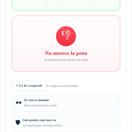
👎
No merece la pena
A este precio no merece la pena
✓
Lo he comprado
0 compras confirmadas
Tu voto es anónimo
🕶️
Nadie sabrá cómo has votado.
Solo puedes votar una vez
🛡️
Así mantenemos resultados fiables.