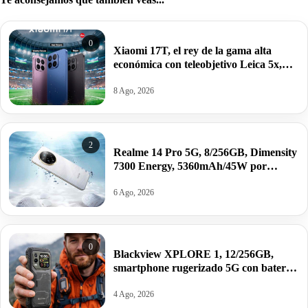
0
Xiaomi 17T, el rey de la gama alta
económica con teleobjetivo Leica 5x,
pantalla inteligente a 120Hz y potencia
Dimensity 8500-Ultra por 649,99€.
8 Ago, 2026
2
Realme 14 Pro 5G, 8/256GB, Dimensity
7300 Energy, 5360mAh/45W por
214,90€.
6 Ago, 2026
0
Blackview XPLORE 1, 12/256GB,
smartphone rugerizado 5G con batería
de 20.000mAh y Android 15 por
216,95€.
4 Ago, 2026