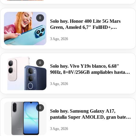
0
Solo hoy. Honor 400 Lite 5G Mars
Green, Amoled 6,7″ FullHD+,
8/256GB, Android 15, 5230mAh/35W
por 168,20€.
3 Ago, 2026
0
Solo hoy. Vivo Y19s blanco, 6.68″
90Hz, 8+8V/256GB ampliables hasta
1TB, Unisoc T612, Android 14,
5150mAh/44W por 84,91€.
3 Ago, 2026
0
Solo hoy. Samsung Galaxy A17,
pantalla Super AMOLED, gran batería
y potencia equilibrada por 130,89€
antes 199,99€.
3 Ago, 2026