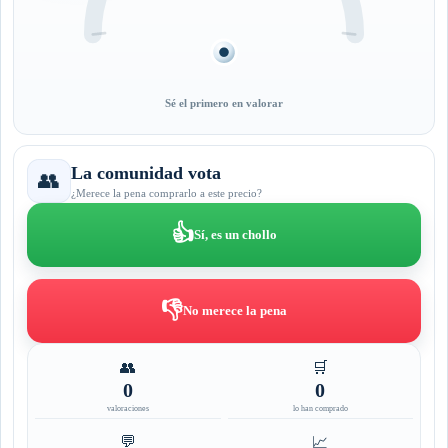
Sé el primero en valorar
La comunidad vota
👥
¿Merece la pena comprarlo a este precio?
👍
Sí, es un chollo
👎
No merece la pena
👥
🛒
0
0
valoraciones
lo han comprado
💬
📈