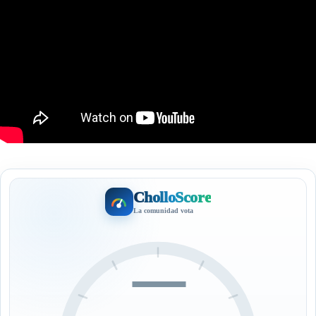
CholloScore
La comunidad vota
—