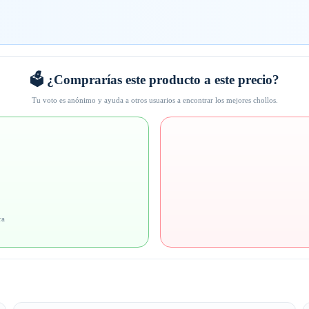
🗳️ ¿Comprarías este producto a este precio?
Tu voto es anónimo y ayuda a otros usuarios a encontrar los mejores chollos.
ra