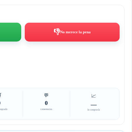
👎
No merece la pena

💬
📈
0
0
—
omprado
comentarios
lo compraría