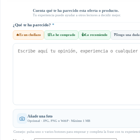
Cuenta qué te ha parecido esta oferta o producto.
Tu experiencia puede ayudar a otros lectores a decidir mejor.
¿Qué te ha parecido?
*
🔥
Es un chollazo
🛒
Lo he comprado
👍
Lo recomiendo
❓
Tengo una duda
Añade una foto
Opcional · JPG, PNG o WebP · Máximo 1 MB
Consejo: pulsa uno o varios botones para empezar y completa la frase con tu experienci