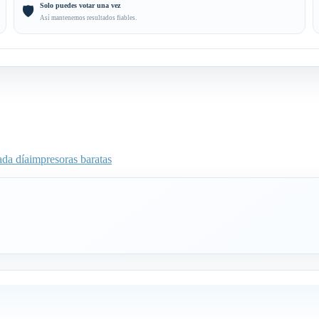
Solo puedes votar una vez
🛡️
Así mantenemos resultados fiables.
ada día
impresoras baratas