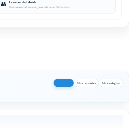
👥
La comunidad decide
Cuantas más valoraciones, más fiable es el CholloScore.
Más útiles
Más recientes
Más antiguos