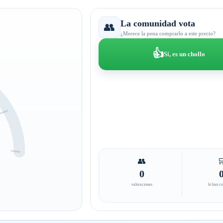
La comunidad vota
👥
¿Merece la pena comprarlo a este precio?
👍
Sí, es un chollo
👥

0
valoraciones
lo han c