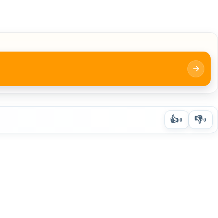
👍
👎
0
0