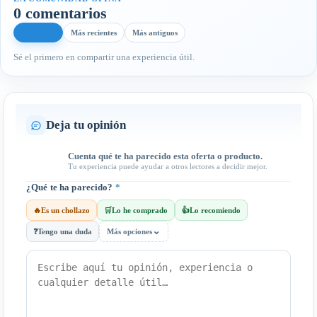
0 comentarios
Más útiles
Más recientes
Más antiguos
Sé el primero en compartir una experiencia útil.
Deja tu opinión
Cuenta qué te ha parecido esta oferta o producto.
Tu experiencia puede ayudar a otros lectores a decidir mejor.
¿Qué te ha parecido?
*
🔥
Es un chollazo
🛒
Lo he comprado
👍
Lo recomiendo
⌄
❓
Tengo una duda
Más opciones