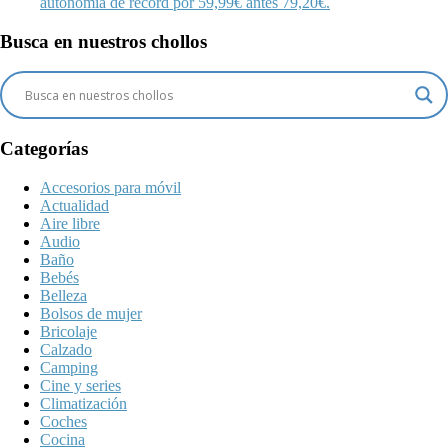
autonomía de récord por 59,99€ antes 79,20€.
Busca en nuestros chollos
Categorías
Accesorios para móvil
Actualidad
Aire libre
Audio
Baño
Bebés
Belleza
Bolsos de mujer
Bricolaje
Calzado
Camping
Cine y series
Climatización
Coches
Cocina