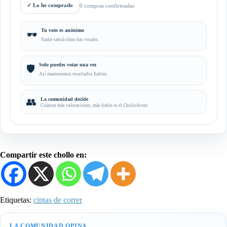
✓
Lo he comprado
0 compras confirmadas
Tu voto es anónimo
🕶️
Nadie sabrá cómo has votado.
Solo puedes votar una vez
🛡️
Así mantenemos resultados fiables.
👥
La comunidad decide
Cuantas más valoraciones, más fiable es el CholloScore.
Compartir este chollo en:
Etiquetas:
cintas de correr
LA COMUNIDAD OPINA