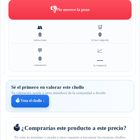
👎
No merece la pena
👥
🛒
0
0
valoraciones
lo han comprado
💬
📈
0
—
comentarios
lo compraría
Sé el primero en valorar este chollo
Tu valoración ayuda a otros miembros de la comunidad a decidir.
🗳️ Vota el chollo ↓
🗳️ ¿Comprarías este producto a este precio?
Tu voto es anónimo y ayuda a otros usuarios a encontrar los mejores chollos.