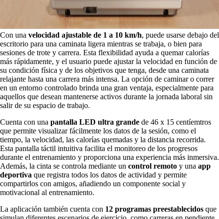
Con una
velocidad ajustable de 1 a 10 km/h
, puede usarse debajo del
escritorio para una caminata ligera mientras se trabaja, o bien para
sesiones de trote y carrera. Esta flexibilidad ayuda a quemar calorías
más rápidamente, y el usuario puede ajustar la velocidad en función de
su condición física y de los objetivos que tenga, desde una caminata
relajante hasta una carrera más intensa. La opción de caminar o correr
en un entorno controlado brinda una gran ventaja, especialmente para
aquellos que desean mantenerse activos durante la jornada laboral sin
salir de su espacio de trabajo.
Cuenta con una
pantalla LED ultra grande
de 46 x 15 centíemtros
que permite visualizar fácilmente los datos de la sesión, como el
tiempo, la velocidad, las calorías quemadas y la distancia recorrida.
Esta pantalla táctil intuitiva facilita el monitoreo de los progresos
durante el entrenamiento y proporciona una experiencia más inmersiva.
Además, la cinta se controla mediante un
control remoto
y una
app
deportiva
que registra todos los datos de actividad y permite
compartirlos con amigos, añadiendo un componente social y
motivacional al entrenamiento.
La aplicación también cuenta con
12 programas preestablecidos
que
simulan diferentes escenarios de ejercicio, como carreras en pendiente,