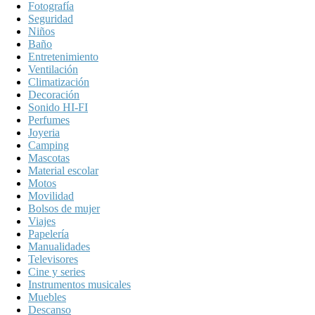
Fotografía
Seguridad
Niños
Baño
Entretenimiento
Ventilación
Climatización
Decoración
Sonido HI-FI
Perfumes
Joyeria
Camping
Mascotas
Material escolar
Motos
Movilidad
Bolsos de mujer
Viajes
Papelería
Manualidades
Televisores
Cine y series
Instrumentos musicales
Muebles
Descanso