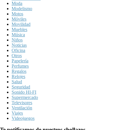
Moda
Modelismo
Motos
Móviles
Movilidad
Muebles
Música
Niños
Noticias
Oficina
Otros
Papelería
Perfumes
Regalos
Relojes
Salud
Seguridad
Sonido HI-FI
Supermercado
Televisores
Ventilación
Viajes
Videojuegos
Te notificamos de nuestros chollazos