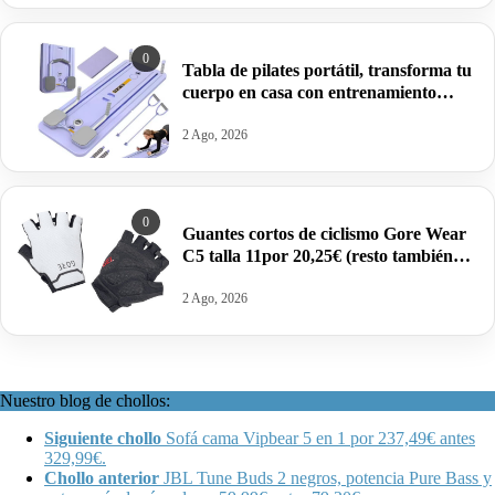
0
Tabla de pilates portátil, transforma tu
cuerpo en casa con entrenamiento
integral por 24,87€.
2 Ago, 2026
0
Guantes cortos de ciclismo Gore Wear
C5 talla 11por 20,25€ (resto también
rebajadas).
2 Ago, 2026
Nuestro blog de chollos:
Siguiente chollo
Sofá cama Vipbear 5 en 1 por 237,49€ antes
329,99€.
Chollo anterior
JBL Tune Buds 2 negros, potencia Pure Bass y