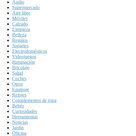
Audio
Supermercado
Aire libre
Móviles
Calzado
Limpieza
Belleza
Regalos
Juguetes
Electrodomésticos
Videojuegos
Iluminación
Bricolaje
Salud
Coches
Otros
Equipaje
Relojes
Complementos de ropa
Bebés
Curiosidades
Herramientas
Noticias
Jardín
Oficina