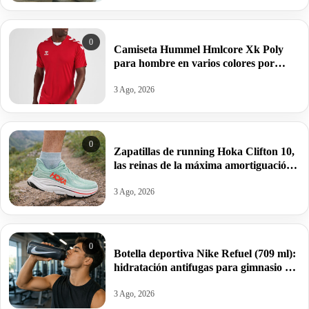
0
Camiseta Hummel Hmlcore Xk Poly
para hombre en varios colores por
11,23€ antes 24,95€.
3 Ago, 2026
0
Zapatillas de running Hoka Clifton 10,
las reinas de la máxima amortiguación
por 95,99€ antes 159,99€.
3 Ago, 2026
0
Botella deportiva Nike Refuel (709 ml):
hidratación antifugas para gimnasio y
deporte por 10€ antes 20€.
3 Ago, 2026