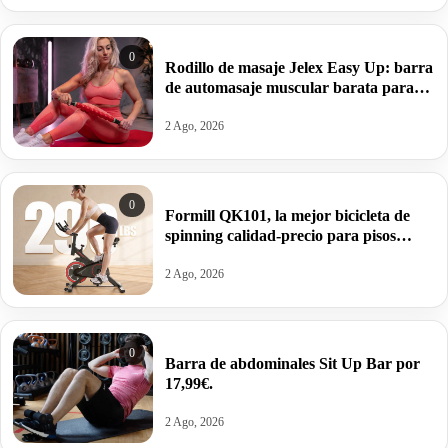
0
Rodillo de masaje Jelex Easy Up: barra
de automasaje muscular barata para
aliviar tensiones y sobrecargas por
13,49€.
2 Ago, 2026
0
Formill QK101, la mejor bicicleta de
spinning calidad-precio para pisos
pequeños por 89,10€.
2 Ago, 2026
0
Barra de abdominales Sit Up Bar por
17,99€.
2 Ago, 2026