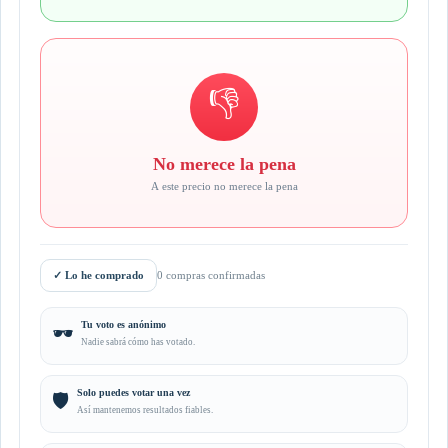
👎
No merece la pena
A este precio no merece la pena
✓
Lo he comprado
0 compras confirmadas
Tu voto es anónimo
🕶️
Nadie sabrá cómo has votado.
Solo puedes votar una vez
🛡️
Así mantenemos resultados fiables.