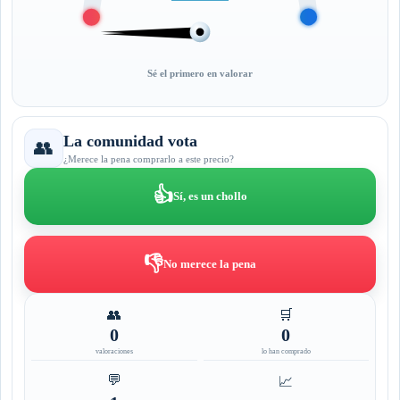
Sé el primero en valorar
La comunidad vota
👥
¿Merece la pena comprarlo a este precio?
👍
Sí, es un chollo
👎
No merece la pena
👥
🛒
0
0
valoraciones
lo han comprado
💬
📈