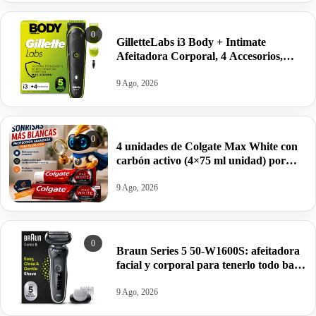
0
GilletteLabs i3 Body + Intimate
Afeitadora Corporal, 4 Accesorios,
Negro, 80 min. autonomía por 34,99€.
9 Ago, 2026
0
4 unidades de Colgate Max White con
carbón activo (4×75 ml unidad) por
8,30€.
9 Ago, 2026
0
Braun Series 5 50-W1600S: afeitadora
facial y corporal para tenerlo todo bajo
control por 69€.
9 Ago, 2026