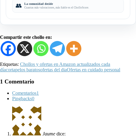
👥
La comunidad decide
Cuantas más valoraciones, más fiable es el CholloScore.
Compartir este chollo en:
Etiquetas:
Chollos y ofertas en Amazon actualizados cada
día
cortapelos baratos
ofertas del dia
Ofertas en cuidado personal
1 Comentario
Comentarios
1
Pingbacks
0
Jaume
dice: