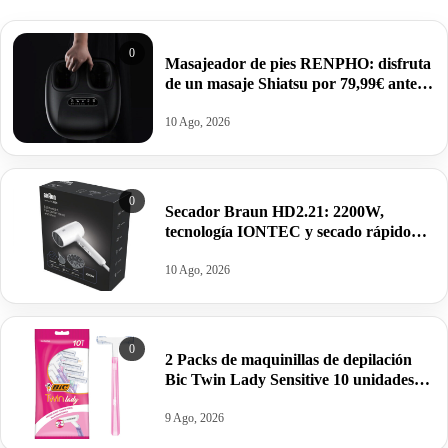
0
Masajeador de pies RENPHO: disfruta
de un masaje Shiatsu por 79,99€ antes
99,99€.
10 Ago, 2026
0
Secador Braun HD2.21: 2200W,
tecnología IONTEC y secado rápido
para lucir un cabello espectacular por
24,90€ antes 49,90€.
10 Ago, 2026
0
2 Packs de maquinillas de depilación
Bic Twin Lady Sensitive 10 unidades
por 4,29€. Pilla dos packs
9 Ago, 2026