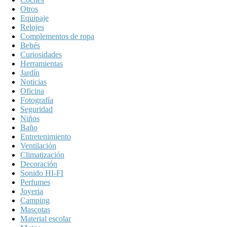
Otros
Equipaje
Relojes
Complementos de ropa
Bebés
Curiosidades
Herramientas
Jardín
Noticias
Oficina
Fotografía
Seguridad
Niños
Baño
Entretenimiento
Ventilación
Climatización
Decoración
Sonido HI-FI
Perfumes
Joyeria
Camping
Mascotas
Material escolar