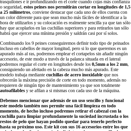
trasquilones e ir profundizando en el corte cuando cojas más confianza
o seguridad,
estos peines nos permitirán cortar en longitudes de 1,5
a 25 milímetros
, conviene destacar que cada uno de ellos cuenta con
un color diferente para que sean mucho más fáciles de identificar a la
hora de utilizarlos y su colocación es realmente sencilla ya que tan sólo
hay que acoplarlos en las cuchillas superiores y para retirarlos tan sólo
habrá que ejercer una mínima presión y saldrán casi por sí solos.
Combinando los 9 peines conseguiremos definir todo tipo de peinados
incluso en cabellos de mayor longitud, pero si lo que queremos es un
apurado más al ras, podremos emplear el cortapelos sin añadir ningún
accesorio, de este modo a través de la palanca situada en el lateral
podremos regular el corte en longitudes desde los
0,5mm a los 2 mm
,
consiguiendo un afeitado en la cabeza mucho más apurado. Este
modelo trabaja mediante
cuchillas de acero inoxidable
que nos
ofrecerán la máxima precisión de corte en todo momento, además no
requieren de ningún tipo de mantenimiento ya que son totalmente
autoafilables
y se afilan a si mismas con cada uso de la máquina.
Debemos mencionar que además de un uso sencillo y funcional
este modelo también nos permite una fácil limpieza en todo
momento, de hecho incluso podremos retirar el cabezal con la
cuchilla para limpiar profundamente la suciedad incrustada o los
restos de pelo que hayan podido quedar para tenerlo perfecto
hasta su próximo uso. Este kit con sus 16 accesorios entre los que