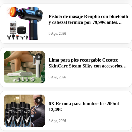
0
Pistola de masaje Renpho con bluetooth
y cabezal térmico por 79,99€ antes
119,99€.
9 Ago, 2026
0
Lima para pies recargable Cecotec
SkinCare Steam Silky con accesorios
por 19,90€.
8 Ago, 2026
0
6X Rexona para hombre Ice 200ml
12,49€
8 Ago, 2026