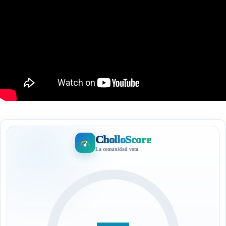
CholloScore
La comunidad vota
—