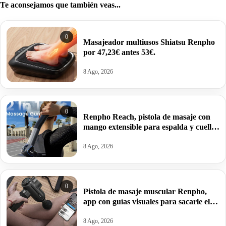
Te aconsejamos que también veas...
0
Masajeador multiusos Shiatsu Renpho
por 47,23€ antes 53€.
8 Ago, 2026
0
Renpho Reach, pistola de masaje con
mango extensible para espalda y cuello
por 27,47€ antes 41,41€.
8 Ago, 2026
0
Pistola de masaje muscular Renpho,
app con guías visuales para sacarle el
máximo rendimiento por 74,33€ antes
109,99€.
8 Ago, 2026