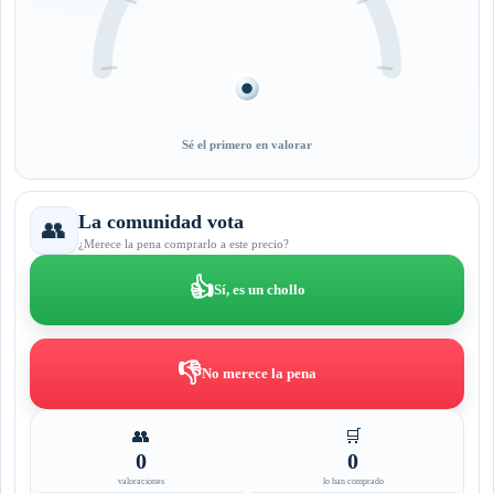
Sé el primero en valorar
La comunidad vota
👥
¿Merece la pena comprarlo a este precio?
👍
Sí, es un chollo
👎
No merece la pena
👥
🛒
0
0
valoraciones
lo han comprado