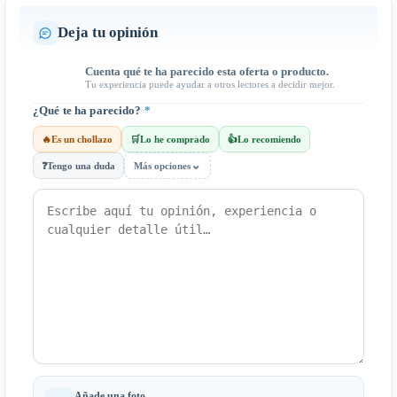
Deja tu opinión
Cuenta qué te ha parecido esta oferta o producto.
Tu experiencia puede ayudar a otros lectores a decidir mejor.
¿Qué te ha parecido?
*
🔥
Es un chollazo
🛒
Lo he comprado
👍
Lo recomiendo
⌄
❓
Tengo una duda
Más opciones
Añade una foto