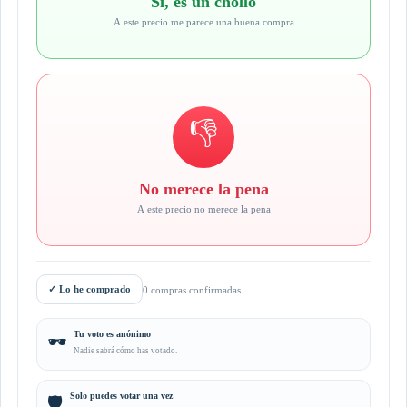
Sí, es un chollo
A este precio me parece una buena compra
👎
No merece la pena
A este precio no merece la pena
✓
Lo he comprado
0 compras confirmadas
Tu voto es anónimo
🕶️
Nadie sabrá cómo has votado.
Solo puedes votar una vez
🛡️