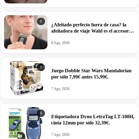
0
¿Afeitado perfecto fuera de casa? la
afeitadora de viaje Wahl es el accesorio
imprescindible para tus escapadas por
9,78€.
8 Ago, 2026
0
Juego Dobble Star Wars Mandalorian
por sólo 7,99€ antes 15,99€.
7 Ago, 2026
0
Etiquetadora Dyno LetraTag LT-100H,
cinta 12mm por sólo 32,39€.
7 Ago, 2026