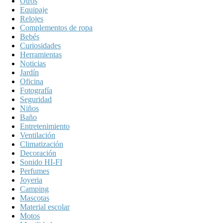
Otros
Equipaje
Relojes
Complementos de ropa
Bebés
Curiosidades
Herramientas
Noticias
Jardín
Oficina
Fotografía
Seguridad
Niños
Baño
Entretenimiento
Ventilación
Climatización
Decoración
Sonido HI-FI
Perfumes
Joyeria
Camping
Mascotas
Material escolar
Motos