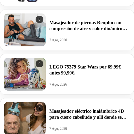
0
Masajeador de piernas Renpho con
compresión de aire y calor dinámico
para acabar con el dolor muscular por
31,99€ antes 109,99€.
7 Ago, 2026
0
LEGO 75379 Star Wars por 69,99€
antes 99,99€.
7 Ago, 2026
0
Masajeador eléctrico inalámbrico 4D
para cuero cabelludo y allí donde se
preste por 24,99€ en turquesa y en
blanco por solo 14,99€.
7 Ago, 2026