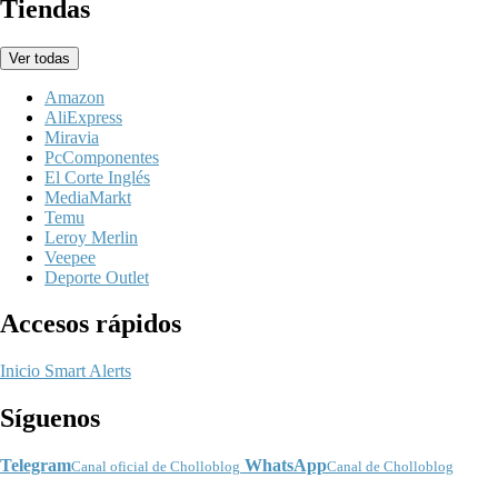
Tiendas
Ver todas
Amazon
AliExpress
Miravia
PcComponentes
El Corte Inglés
MediaMarkt
Temu
Leroy Merlin
Veepee
Deporte Outlet
Accesos rápidos
Inicio
Smart Alerts
Síguenos
Telegram
WhatsApp
Canal oficial de Cholloblog
Canal de Cholloblog