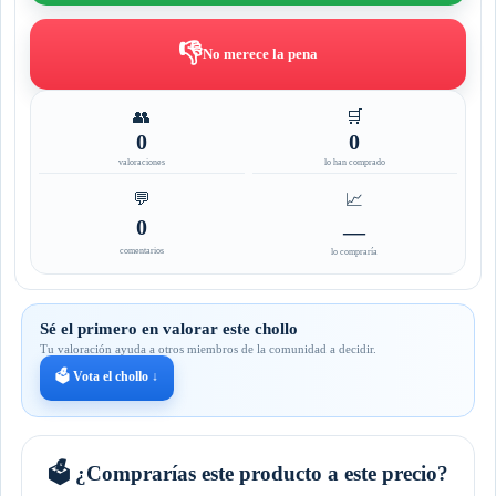
👎
No merece la pena
👥
🛒
0
0
valoraciones
lo han comprado
💬
📈
0
—
comentarios
lo compraría
Sé el primero en valorar este chollo
Tu valoración ayuda a otros miembros de la comunidad a decidir.
🗳️ Vota el chollo ↓
🗳️ ¿Comprarías este producto a este precio?