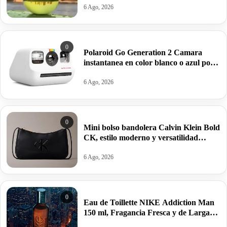
6 Ago, 2026
0
Polaroid Go Generation 2 Camara
instantanea en color blanco o azul por
63,95€ antes 99,99€
6 Ago, 2026
0
Mini bolso bandolera Calvin Klein Bold
CK, estilo moderno y versatilidad
estructurada por 34,95€ antes 69,88€.
6 Ago, 2026
0
Eau de Toillette NIKE Addiction Man
150 ml, Fragancia Fresca y de Larga
Duración por 10,25€ antes 15,95€.