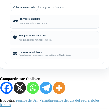
✓
Lo he comprado
0 compras confirmadas
Tu voto es anónimo
🕶️
Nadie sabrá cómo has votado.
Solo puedes votar una vez
🛡️
Así mantenemos resultados fiables.
👥
La comunidad decide
Cuantas más valoraciones, más fiable es el CholloScore.
Compartir este chollo en:
Etiquetas:
regalos de San Valentin
regalos del día del padre
relojes
baratos