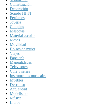
Climatización
Decoración
Sonido HI-FI
Perfumes
Joyeria
Camping
Mascotas
Material escolar
Motos
Movilidad
Bolsos de mujer
Viajes
Papelería
Manualidades
Televisores
Cine y series
Instrumentos musicales
Muebles
Descanso
Actualidad
Modelismo
Música
Libros