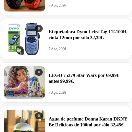
corporal, autonomía 13 días por 62,52€
7 Ago, 2026
antes 99,00€.
0
Etiquetadora Dyno LetraTag LT-100H,
cinta 12mm por sólo 32,39€.
7 Ago, 2026
0
LEGO 75379 Star Wars por 69,99€
antes 99,99€.
7 Ago, 2026
0
Agua de perfume Donna Karan DKNY
Be Delicious de 100ml por sólo 32,45€.