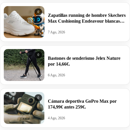
0
Zapatillas running de hombre Skechers
Max Cushioning Endeavour blancas
por 40€ antes 79,99€.
7 Ago, 2026
0
Bastones de senderismo Jelex Nature
por 14,66€.
6 Ago, 2026
0
Cámara deportiva GoPro Max por
174,99€ antes 259€.
4 Ago, 2026