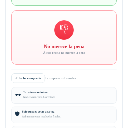
👎
No merece la pena
A este precio no merece la pena
✓
Lo he comprado
0 compras confirmadas
Tu voto es anónimo
🕶️
Nadie sabrá cómo has votado.
Solo puedes votar una vez
🛡️
Así mantenemos resultados fiables.