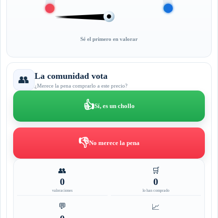
Sé el primero en valorar
La comunidad vota
👥
¿Merece la pena comprarlo a este precio?
👍
Sí, es un chollo
👎
No merece la pena
👥
🛒
0
0
valoraciones
lo han comprado
💬
📈