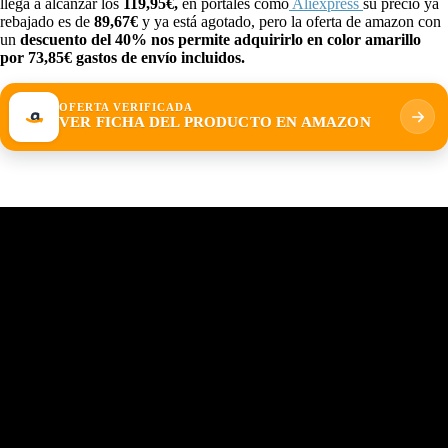
llega a alcanzar los
119,95€,
en portales como
Aliexpress
su precio ya
rebajado es de
89,67€
y ya está agotado, pero la oferta de amazon con
un
descuento del 40% nos permite adquirirlo en color amarillo
por 73,85€ gastos de envío incluidos.
OFERTA VERIFICADA
VER FICHA DEL PRODUCTO EN AMAZON