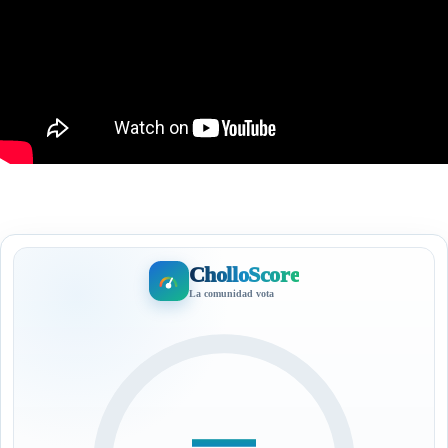
CholloScore
La comunidad vota
—