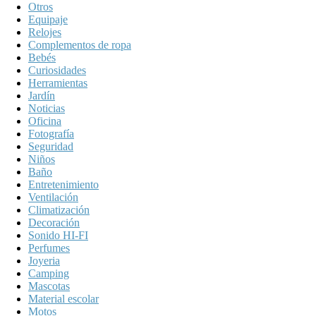
Otros
Equipaje
Relojes
Complementos de ropa
Bebés
Curiosidades
Herramientas
Jardín
Noticias
Oficina
Fotografía
Seguridad
Niños
Baño
Entretenimiento
Ventilación
Climatización
Decoración
Sonido HI-FI
Perfumes
Joyeria
Camping
Mascotas
Material escolar
Motos