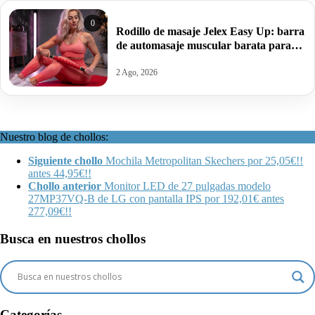
0
Rodillo de masaje Jelex Easy Up: barra
de automasaje muscular barata para
aliviar tensiones y sobrecargas por
13,49€.
2 Ago, 2026
Nuestro blog de chollos:
Siguiente chollo
Mochila Metropolitan Skechers por 25,05€!!
antes 44,95€!!
Chollo anterior
Monitor LED de 27 pulgadas modelo
27MP37VQ-B de LG con pantalla IPS por 192,01€ antes
277,09€!!
Busca en nuestros chollos
Categorías