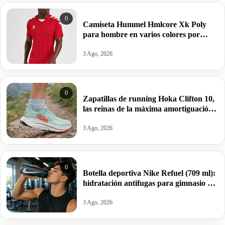
0
Camiseta Hummel Hmlcore Xk Poly
para hombre en varios colores por
11,23€ antes 24,95€.
3 Ago, 2026
0
Zapatillas de running Hoka Clifton 10,
las reinas de la máxima amortiguación
por 95,99€ antes 159,99€.
3 Ago, 2026
0
Botella deportiva Nike Refuel (709 ml):
hidratación antifugas para gimnasio y
deporte por 10€ antes 20€.
3 Ago, 2026