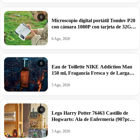
0
Microscopio digital portátil Tomlov P20
con cámara 1080P con tarjeta de 32GB
por 35,99€ antes 53,48€.
6 Ago, 2026
0
Eau de Toillette NIKE Addiction Man
150 ml, Fragancia Fresca y de Larga
Duración por 10,25€ antes 15,95€.
5 Ago, 2026
0
Lego Harry Potter 76463 Castillo de
Hogwarts: Ala de Enfermería (907pcs)
por 64,99€ antes 89,99€.
5 Ago, 2026