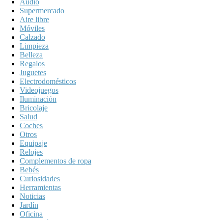
Audio
Supermercado
Aire libre
Móviles
Calzado
Limpieza
Belleza
Regalos
Juguetes
Electrodomésticos
Videojuegos
Iluminación
Bricolaje
Salud
Coches
Otros
Equipaje
Relojes
Complementos de ropa
Bebés
Curiosidades
Herramientas
Noticias
Jardín
Oficina