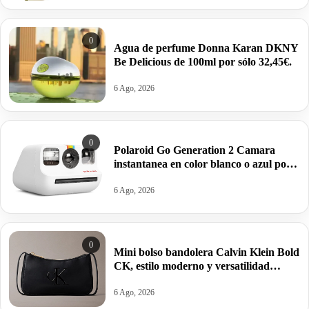
0
Agua de perfume Donna Karan DKNY
Be Delicious de 100ml por sólo 32,45€.
6 Ago, 2026
0
Polaroid Go Generation 2 Camara
instantanea en color blanco o azul por
63,95€ antes 99,99€
6 Ago, 2026
0
Mini bolso bandolera Calvin Klein Bold
CK, estilo moderno y versatilidad
estructurada por 34,95€ antes 69,88€.
6 Ago, 2026