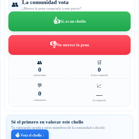
La comunidad vota
👥
¿Merece la pena comprarlo a este precio?
👍
Sí, es un chollo
👎
No merece la pena
👥
🛒
0
0
valoraciones
lo han comprado
💬
📈
0
—
comentarios
lo compraría
Sé el primero en valorar este chollo
Tu valoración ayuda a otros miembros de la comunidad a decidir.
🗳️ Vota el chollo ↓