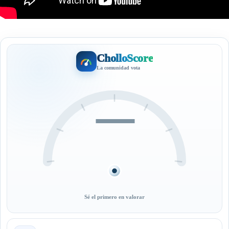
CholloScore
La comunidad vota
—
Sé el primero en valorar