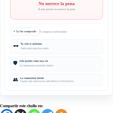
No merece la pena
A este precio no merece la pena
✓
Lo he comprado
0 compras confirmadas
Tu voto es anónimo
🕶️
Nadie sabrá cómo has votado.
Solo puedes votar una vez
🛡️
Así mantenemos resultados fiables.
👥
La comunidad decide
Cuantas más valoraciones, más fiable es el CholloScore.
Compartir este chollo en: