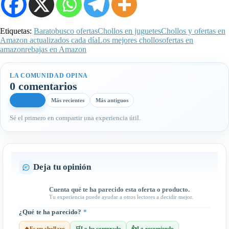
Etiquetas:
Barato
busco ofertas
Chollos en juguetes
Chollos y ofertas en
Amazon actualizados cada día
Los mejores chollos
ofertas en
amazon
rebajas en Amazon
LA COMUNIDAD OPINA
0 comentarios
Más útiles
Más recientes
Más antiguos
Sé el primero en compartir una experiencia útil.
Deja tu opinión
Cuenta qué te ha parecido esta oferta o producto.
Tu experiencia puede ayudar a otros lectores a decidir mejor.
¿Qué te ha parecido?
*
🔥
Es un chollazo
🛒
Lo he comprado
👍
Lo recomiendo