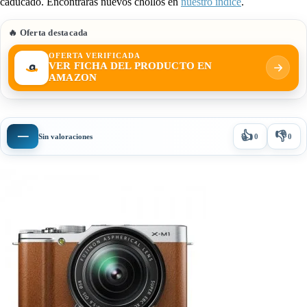
caducado. Encontrarás nuevos chollos en
nuestro índice
.
🔥 Oferta destacada
OFERTA VERIFICADA
VER FICHA DEL PRODUCTO EN
AMAZON
👍
👎
—
Sin valoraciones
0
0