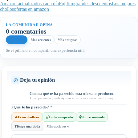
Amazon actualizados cada día
Fujifilm
grandes descuentos
Los mejores
chollos
ofertas en amazon
LA COMUNIDAD OPINA
0 comentarios
Más útiles
Más recientes
Más antiguos
Sé el primero en compartir una experiencia útil.
Deja tu opinión
Cuenta qué te ha parecido esta oferta o producto.
Tu experiencia puede ayudar a otros lectores a decidir mejor.
¿Qué te ha parecido?
*
🔥
Es un chollazo
🛒
Lo he comprado
👍
Lo recomiendo
⌄
❓
Tengo una duda
Más opciones