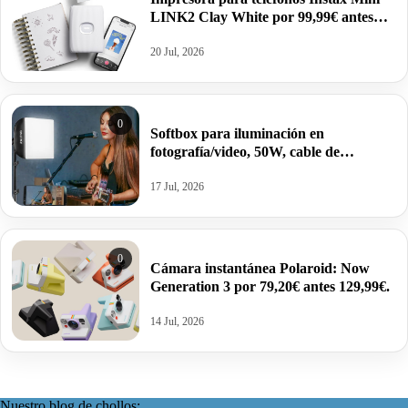
LINK2 Clay White por 99,99€ antes
135,80€.
20 Jul, 2026
0
Softbox para iluminación en
fotografía/video, 50W, cable de
alimentación de 3M por 47,39€ antes
59,99€.
17 Jul, 2026
0
Cámara instantánea Polaroid: Now
Generation 3 por 79,20€ antes 129,99€.
14 Jul, 2026
Nuestro blog de chollos: