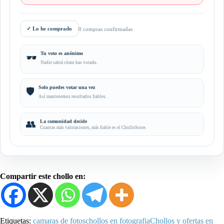
✓
Lo he comprado
0 compras confirmadas
Tu voto es anónimo
🕶️
Nadie sabrá cómo has votado.
Solo puedes votar una vez
🛡️
Así mantenemos resultados fiables.
👥
La comunidad decide
Cuantas más valoraciones, más fiable es el CholloScore.
Compartir este chollo en:
Etiquetas:
camaras de fotos
chollos en fotografia
Chollos y ofertas en