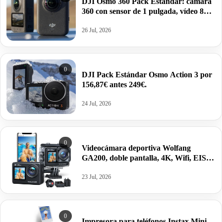
DJI Osmo 360 Pack Estándar: cámara
360 con sensor de 1 pulgada, vídeo 8K y
fotos de 120MP por 299€ antes 398,98€.
26 Jul, 2026
0
DJI Pack Estándar Osmo Action 3 por
156,87€ antes 249€.
24 Jul, 2026
0
Videocámara deportiva Wolfang
GA200, doble pantalla, 4K, Wifi, EIS,
control remoto, 2 baterías 1050mAh,
sumergible 40m, accesorios por 59,99€
23 Jul, 2026
antes 94,99€.
0
Impresora para teléfonos Instax Mini