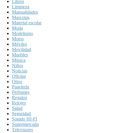
Libros
Limpieza
Manualidades
Mascotas
Material escolar
Moda
Modelismo
Motos
Móviles
Movilidad
Muebles
Música
Niños
Noticias
Oficina
Otros
Papelería
Perfumes
Regalos
Relojes
Salud
Seguridad
Sonido HI-FI
Supermercado
Televisores