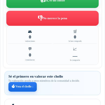
👍
Sí, es un chollo
👎
No merece la pena
👥
🛒
0
0
valoraciones
lo han comprado
💬
📈
0
—
comentarios
lo compraría
Sé el primero en valorar este chollo
Tu valoración ayuda a otros miembros de la comunidad a decidir.
🗳️ Vota el chollo ↓