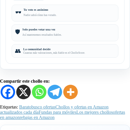
Tu voto es anónimo
🕶️
Nadie sabrá cómo has votado.
Solo puedes votar una vez
🛡️
Así mantenemos resultados fiables.
👥
La comunidad decide
Cuantas más valoraciones, más fiable es el CholloScore.
Compartir este chollo en:
Etiquetas:
Barato
busco ofertas
Chollos y ofertas en Amazon
actualizados cada día
Fundas para móviles
Los mejores chollos
ofertas
en amazon
rebajas en Amazon