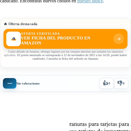
caducado. Encontrarás nuevos chollos en
nuestro índice
.
🔥 Oferta destacada
OFERTA VERIFICADA
VER FICHA DEL PRODUCTO EN
AMAZON
Como afiliado de Amazon, obtengo ingresos por las compras adscritas que cumplen los requisitos
aplicables.
El precio mostrado se corresponde a 12 de noviembre de 2015 a las 14:29, puede haber
cambiado. Consulta la ficha del artículo en Amazon.
👍
👎
—
Sin valoraciones
0
0