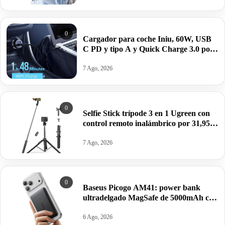
0
Cargador para coche Iniu, 60W, USB
C PD y tipo A y Quick Charge 3.0 por
6,34€.
7 Ago, 2026
0
Selfie Stick trípode 3 en 1 Ugreen con
control remoto inalámbrico por 31,95€
antes 57€.
7 Ago, 2026
0
Baseus Picogo AM41: power bank
ultradelgado MagSafe de 5000mAh con
carga rápida y seguridad avanzada por
28,49€ antes 39,99€.
6 Ago, 2026