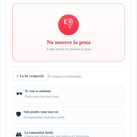
👎
No merece la pena
A este precio no merece la pena
✓
Lo he comprado
0 compras confirmadas
Tu voto es anónimo
🕶️
Nadie sabrá cómo has votado.
Solo puedes votar una vez
🛡️
Así mantenemos resultados fiables.
👥
La comunidad decide
Cuantas más valoraciones, más fiable es el CholloScore.