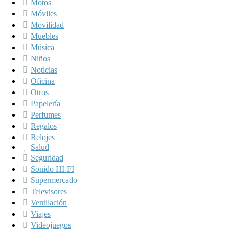
Motos
Móviles
Movilidad
Muebles
Música
Niños
Noticias
Oficina
Otros
Papelería
Perfumes
Regalos
Relojes
Salud
Seguridad
Sonido HI-FI
Supermercado
Televisores
Ventilación
Viajes
Videojuegos