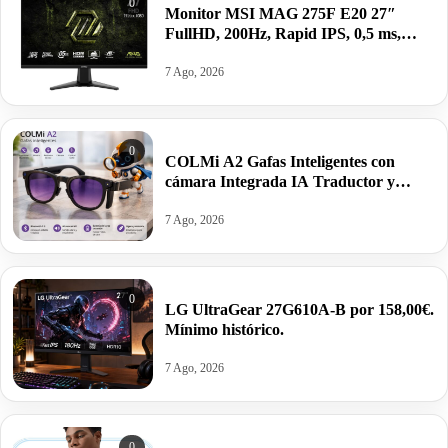
0
Monitor MSI MAG 275F E20 27″
FullHD, 200Hz, Rapid IPS, 0,5 ms,
HDR VESA por 99,00€ antes 155,38€
7 Ago, 2026
0
COLMi A2 Gafas Inteligentes con
cámara Integrada IA Traductor y
altavoces por 59,99€. Mínimo histórico.
7 Ago, 2026
0
LG UltraGear 27G610A-B por 158,00€.
Mínimo histórico.
7 Ago, 2026
0