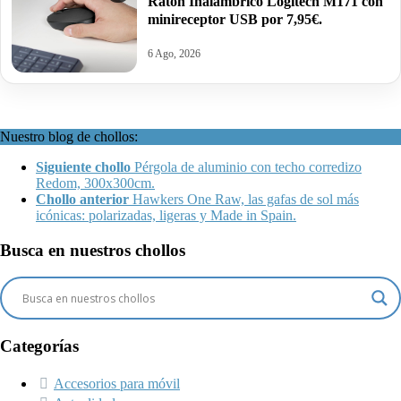
Ratón Inalámbrico Logitech M171 con
minireceptor USB por 7,95€.
6 Ago, 2026
Nuestro blog de chollos:
Siguiente chollo
Pérgola de aluminio con techo corredizo
Redom, 300x300cm.
Chollo anterior
Hawkers One Raw, las gafas de sol más
icónicas: polarizadas, ligeras y Made in Spain.
Busca en nuestros chollos
Categorías
Accesorios para móvil