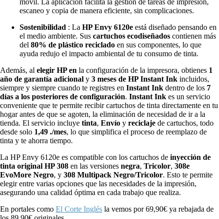
móvil. La aplicación facilita la gestión de tareas de impresión,
escaneo y copia de manera eficiente, sin complicaciones.
Sostenibilidad
: La
HP Envy 6120e
está diseñado pensando en
el medio ambiente. Sus
cartuchos ecodiseñados
contienen más
del
80% de plástico reciclado
en sus componentes, lo que
ayuda redujo el impacto ambiental de tu consumo de tinta.
Además, al
elegir HP en
la configuración de la impresora, obtienes
1
año de garantía adicional
y
3 meses de HP Instant Ink
incluidos,
siempre y siempre cuando te registres en
Instant Ink
dentro de los
7
días a los posteriores de configuración
.
Instant Ink
es un servicio
conveniente que te permite recibir cartuchos de tinta directamente en tu
hogar antes de que se agoten, la eliminación de necesidad de ir a la
tienda. El servicio incluye
tinta
,
Envío
y
reciclaje
de cartuchos, todo
desde solo
1,49 ./mes
, lo que simplifica el proceso de reemplazo de
tinta y te ahorra tiempo.
La HP Envy 6120e es compatible con los cartuchos de
inyección de
tinta original HP 308
en las versiones
negra
,
Tricolor
,
308e
EvoMore Negro
, y
308 Multipack Negro/Tricolor
. Esto te permite
elegir entre varias opciones que las necesidades de la impresión,
asegurando una calidad óptima en cada trabajo que realiza.
En portales como
El Corte Inglés
la vemos por 69,90€ ya rebajada de
los 89,90€ originales.