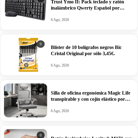
Trust Ymo II: Pack teclado y ratón
inalámbrico Qwerty Español por
19,89€.
6 Ago, 2026
0
Blíster de 10 bolígrafos negros Bic
Cristal Original por sólo 3,45€.
6 Ago, 2026
0
Silla de oficina ergonómica Magic Life
transpirable y con cojín elástico por
69,99€ antes 159,99€.
6 Ago, 2026
0