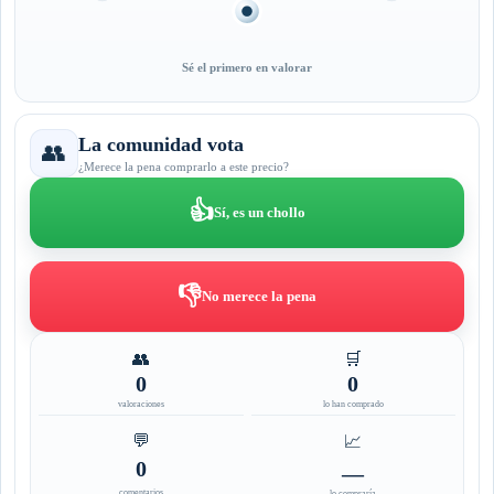
Sé el primero en valorar
La comunidad vota
👥
¿Merece la pena comprarlo a este precio?
👍
Sí, es un chollo
👎
No merece la pena
👥
🛒
0
0
valoraciones
lo han comprado
💬
📈
0
—
comentarios
lo compraría