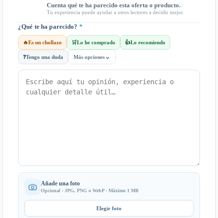
Cuenta qué te ha parecido esta oferta o producto.
Tu experiencia puede ayudar a otros lectores a decidir mejor.
¿Qué te ha parecido?
*
🔥
Es un chollazo
🛒
Lo he comprado
👍
Lo recomiendo
⌄
❓
Tengo una duda
Más opciones
Añade una foto
Opcional · JPG, PNG o WebP · Máximo 1 MB
Elegir foto