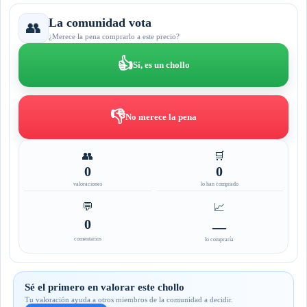
La comunidad vota
👥
¿Merece la pena comprarlo a este precio?
👍
Sí, es un chollo
👎
No merece la pena
👥
🛒
0
0
valoraciones
lo han comprado
💬
📈
0
—
comentarios
lo compraría
Sé el primero en valorar este chollo
Tu valoración ayuda a otros miembros de la comunidad a decidir.