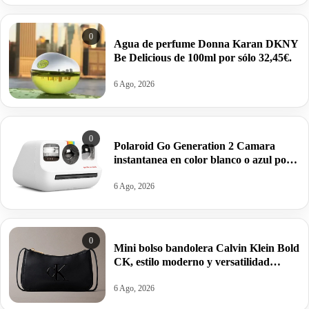
0
Agua de perfume Donna Karan DKNY
Be Delicious de 100ml por sólo 32,45€.
6 Ago, 2026
0
Polaroid Go Generation 2 Camara
instantanea en color blanco o azul por
63,95€ antes 99,99€
6 Ago, 2026
0
Mini bolso bandolera Calvin Klein Bold
CK, estilo moderno y versatilidad
estructurada por 34,95€ antes 69,88€.
6 Ago, 2026