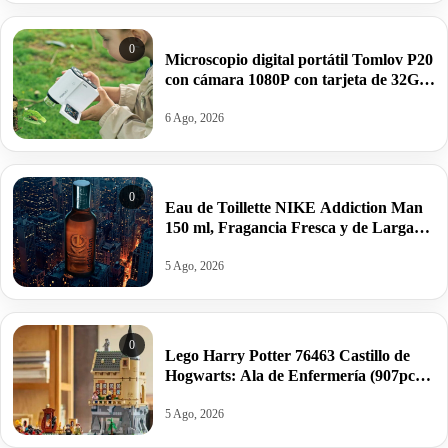
0
Microscopio digital portátil Tomlov P20
con cámara 1080P con tarjeta de 32GB
por 35,99€ antes 53,48€.
6 Ago, 2026
0
Eau de Toillette NIKE Addiction Man
150 ml, Fragancia Fresca y de Larga
Duración por 10,25€ antes 15,95€.
5 Ago, 2026
0
Lego Harry Potter 76463 Castillo de
Hogwarts: Ala de Enfermería (907pcs)
por 64,99€ antes 89,99€.
5 Ago, 2026