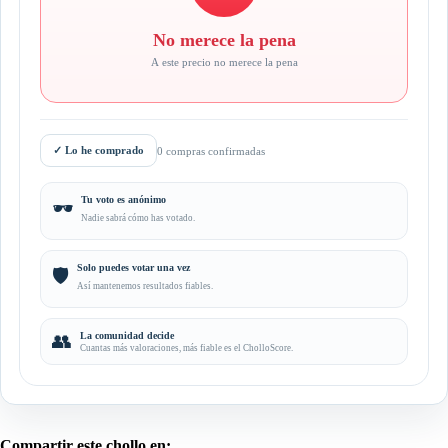
No merece la pena
A este precio no merece la pena
✓
Lo he comprado
0 compras confirmadas
Tu voto es anónimo
🕶️
Nadie sabrá cómo has votado.
Solo puedes votar una vez
🛡️
Así mantenemos resultados fiables.
👥
La comunidad decide
Cuantas más valoraciones, más fiable es el CholloScore.
Compartir este chollo en: