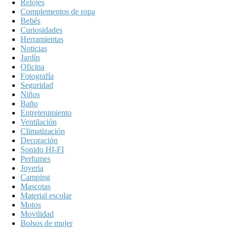
Relojes
Complementos de ropa
Bebés
Curiosidades
Herramientas
Noticias
Jardín
Oficina
Fotografía
Seguridad
Niños
Baño
Entretenimiento
Ventilación
Climatización
Decoración
Sonido HI-FI
Perfumes
Joyeria
Camping
Mascotas
Material escolar
Motos
Movilidad
Bolsos de mujer