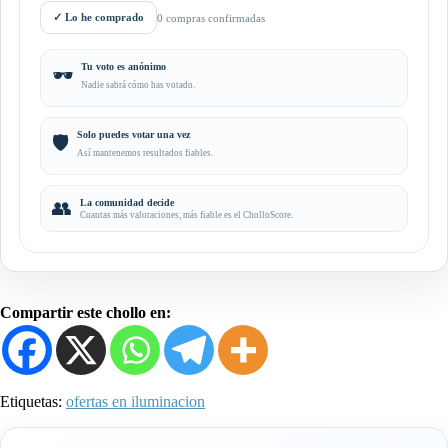
✓
Lo he comprado
0 compras confirmadas
Tu voto es anónimo
🕶️
Nadie sabrá cómo has votado.
Solo puedes votar una vez
🛡️
Así mantenemos resultados fiables.
👥
La comunidad decide
Cuantas más valoraciones, más fiable es el CholloScore.
Compartir este chollo en:
Etiquetas:
ofertas en iluminacion