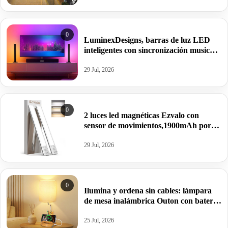
0
LuminexDesigns, barras de luz LED
inteligentes con sincronización musical
y App Tuya por 20,75€ antes 34,99€.
29 Jul, 2026
0
2 luces led magnéticas Ezvalo con
sensor de movimientos,1900mAh por
21,98€.
29 Jul, 2026
0
Ilumina y ordena sin cables: lámpara
de mesa inalámbrica Outon con batería
de 8000mAh por 9,49€ antes 28,99€.
25 Jul, 2026