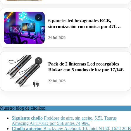
0
6 paneles led hexagonales RGB,
sincronización con música por 47€
antes 68,49€.
24 Jul, 2026
0
Pack de 2 linternas Led recargables
Blukar con 5 modos de luz por 17,14€.
22 Jul, 2026
Nuestro blog de chollos:
Siguiente chollo
Freidora de aire, sin aceite, 5.5L Taurus
Amazing AF1701D por 55€ antes 74,99€.
Chollo anterior
Blackview Acebook 10: Intel N150, 16/512GB