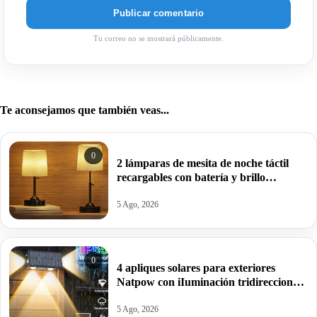
Tu correo no se mostrará públicamente.
Te aconsejamos que también veas...
0
2 lámparas de mesita de noche táctil
recargables con batería y brillo
regulable por 19,99€ antes 49,99€.
5 Ago, 2026
0
4 apliques solares para exteriores
Natpow con iIuminación tridireccional
y modo RGB por 16,99€ antes 39,99€.
5 Ago, 2026