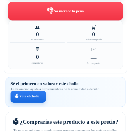
👎
No merece la pena
👥
🛒
0
0
valoraciones
lo han comprado
💬
📈
0
—
comentarios
lo compraría
Sé el primero en valorar este chollo
Tu valoración ayuda a otros miembros de la comunidad a decidir.
🗳️ Vota el chollo ↓
🗳️ ¿Comprarías este producto a este precio?
Tu voto es anónimo y ayuda a otros usuarios a encontrar los mejores chollos.