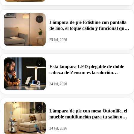
0
Lámpara de pie Edishine con pantalla
de lino, el toque cálido y funcional que
tu hogar necesita por 47,49€ antes
69,99€.
25 Jul, 2026
0
Esta lámpara LED plegable de doble
cabeza de Zensun es la solución
definitiva para estudiar o teletrabajar
por 10,99€ antes 29,99€.
24 Jul, 2026
0
Lámpara de pie con mesa Outonlife, el
mueble multifunción para tu salón o
dormitorio por 56,99€ antes 66,99€.
24 Jul, 2026