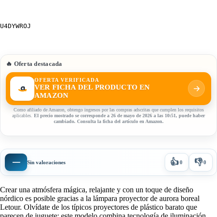
U4DYWROJ
🔥 Oferta destacada
OFERTA VERIFICADA
VER FICHA DEL PRODUCTO EN
AMAZON
Como afiliado de Amazon, obtengo ingresos por las compras adscritas que cumplen los requisitos
aplicables.
El precio mostrado se corresponde a 26 de mayo de 2026 a las 10:51, puede haber
cambiado. Consulta la ficha del artículo en Amazon.
👍
👎
—
Sin valoraciones
0
0
Crear una atmósfera mágica, relajante y con un toque de diseño
nórdico es posible gracias a la lámpara proyector de aurora boreal
Letour. Olvídate de los típicos proyectores de plástico barato que
parecen de juguete; este modelo combina tecnología de iluminación