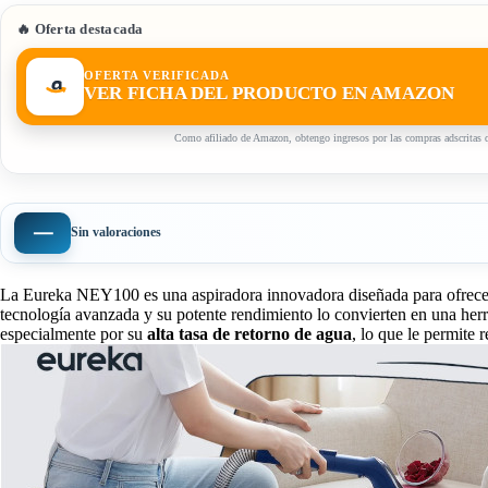
🔥 Oferta destacada
OFERTA VERIFICADA
VER FICHA DEL PRODUCTO EN AMAZON
Como afiliado de Amazon, obtengo ingresos por las compras adscritas q
—
Sin valoraciones
La Eureka NEY100 es una aspiradora innovadora diseñada para ofrecer
tecnología avanzada y su potente rendimiento lo convierten en una herr
especialmente por su
alta tasa de retorno de agua
, lo que le permite