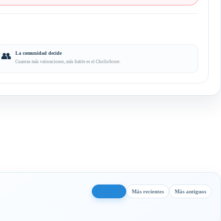
👥
La comunidad decide
Cuantas más valoraciones, más fiable es el CholloScore.
Más útiles
Más recientes
Más antiguos