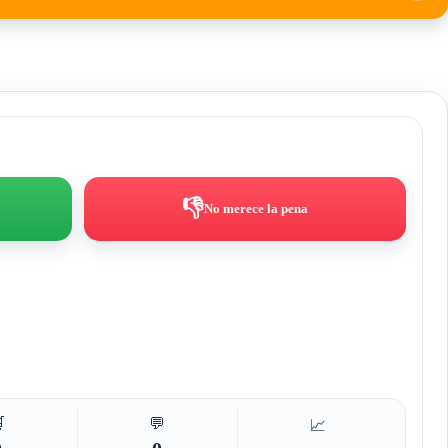
👎
No merece la pena

💬
📈