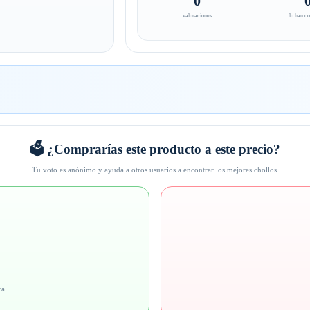
0
valoraciones
lo han c
🗳️ ¿Comprarías este producto a este precio?
Tu voto es anónimo y ayuda a otros usuarios a encontrar los mejores chollos.
ra