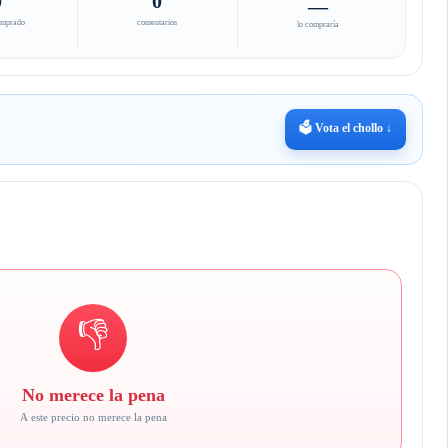
0
0
—
omprado
comentarios
lo compraría
🗳️ Vota el chollo ↓
👎
No merece la pena
A este precio no merece la pena