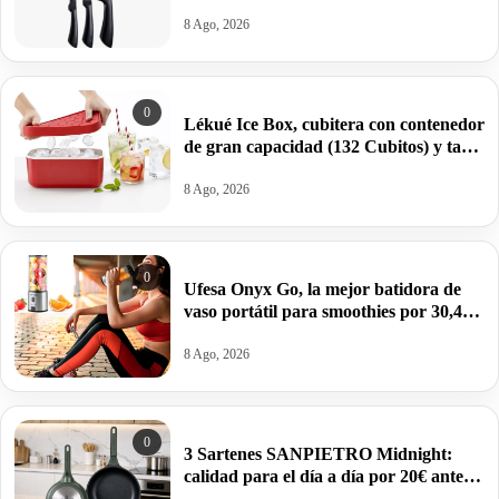
8 Ago, 2026
0
Lékué Ice Box, cubitera con contenedor
de gran capacidad (132 Cubitos) y tapa
de silicona por 19,16€.
8 Ago, 2026
0
Ufesa Onyx Go, la mejor batidora de
vaso portátil para smoothies por 30,41€
antes 44,99€.
8 Ago, 2026
0
3 Sartenes SANPIETRO Midnight:
calidad para el día a día por 20€ antes
39,99€.