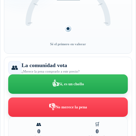
Sé el primero en valorar
La comunidad vota
👥
¿Merece la pena comprarlo a este precio?
👍
Sí, es un chollo
👎
No merece la pena
👥
🛒
0
0