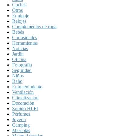
Coches
Otros
Equipaje
Relojes
Complementos de ropa
Bebés
Curiosidades
Herramientas
Noticias
Jardín
Oficina
Fotografía
Seguridad
Niños
Baño
Entretenimiento
Ventilación
Climatización
Decoración
Sonido HI-FI
Perfumes
Joyeria
Camping
Mascotas
Material escolar