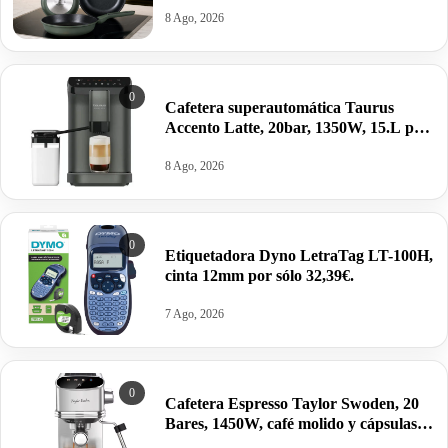
8 Ago, 2026
0
Cafetera superautomática Taurus
Accento Latte, 20bar, 1350W, 15.L por
260,72€ antes 329€.
8 Ago, 2026
0
Etiquetadora Dyno LetraTag LT-100H,
cinta 12mm por sólo 32,39€.
7 Ago, 2026
0
Cafetera Espresso Taylor Swoden, 20
Bares, 1450W, café molido y cápsulas
por 76,28€.