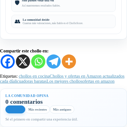
Solo puedes votar una vez
🛡️
Así mantenemos resultados fiables.
👥
La comunidad decide
Cuantas más valoraciones, más fiable es el CholloScore.
Compartir este chollo en:
Etiquetas:
chollos en cocina
Chollos y ofertas en Amazon actualizados
cada día
licuadoras baratas
Los mejores chollos
ofertas en amazon
LA COMUNIDAD OPINA
0 comentarios
Más útiles
Más recientes
Más antiguos
Sé el primero en compartir una experiencia útil.