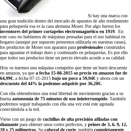
Si hay una marca con
una gran tradición dentro del mercado de aparatos de alto rendimiento
para peluquería esa es la casa alemana Moser. Por algo fueron los
inventores del primer cortapelos electromagnético en 1919
. En
este caso no hablamos de máquinas pensadas para el uso habitual en
hogares (aunque por supuesto pensemos utilizarla en nuestras casas),
los productos de Moser son aparatos para
profesionales
construidos
para aguantar el trabajo duro y continuado en peluquerías. Es por ello
que todos sus productos tiene un precio elevado acorde a su calidad.
Hoy os traemos una máquina cortapelos que tiene un buen descuento
en amazon, ya que
a fecha 15-08-2015 su precio en amazon fue de
64,99€
, a fecha 07-11-2015
bajo un poco a 59,94€
y ahora con un
descuento del 44% la podemos adquirir por 36,20€.
Con ella obtendremos una total libertad de movimiento gracias a su
buena
autonomía de 75 minutos de uso ininterrumpido
. También
podremos seguir trabajando con ella una vez está este agotada
conectándola a la red.
Viene con un juego de
cuchillas de alta precisión afiladas con
diamante
para obtener unos cortes perfectos, y
peines de
3, 6, 9, 12,
18 y 25 milímetros
. Su
cabezal de corte
, también
completamente