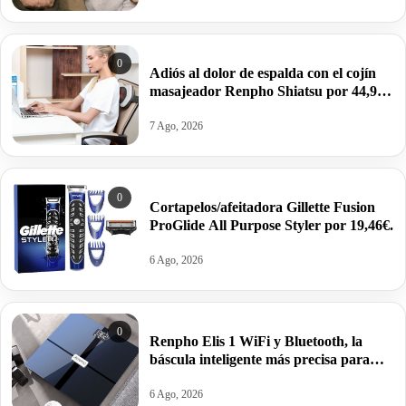
0
Adiós al dolor de espalda con el cojín
masajeador Renpho Shiatsu por 44,99€
antes 52,99€.
7 Ago, 2026
0
Cortapelos/afeitadora Gillette Fusion
ProGlide All Purpose Styler por 19,46€.
6 Ago, 2026
0
Renpho Elis 1 WiFi y Bluetooth, la
báscula inteligente más precisa para
controlar grasa e IMC por 25,94€ antes
39,99€.
6 Ago, 2026