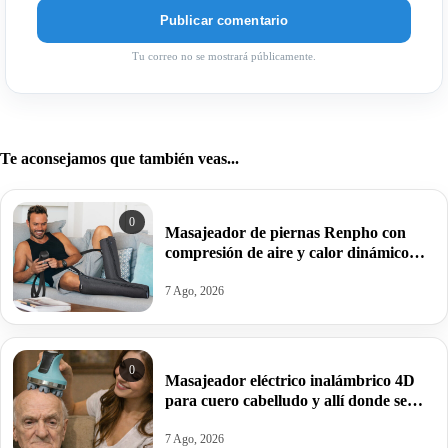
Tu correo no se mostrará públicamente.
Te aconsejamos que también veas...
0
Masajeador de piernas Renpho con
compresión de aire y calor dinámico
para acabar con el dolor muscular por
31,99€ antes 109,99€.
7 Ago, 2026
0
Masajeador eléctrico inalámbrico 4D
para cuero cabelludo y allí donde se
preste por 24,99€ en turquesa y en
blanco por solo 14,99€.
7 Ago, 2026