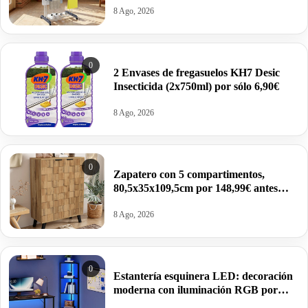
8 Ago, 2026
0
2 Envases de fregasuelos KH7 Desic
Insecticida (2x750ml) por sólo 6,90€
8 Ago, 2026
0
Zapatero con 5 compartimentos,
80,5x35x109,5cm por 148,99€ antes
255,98€.
8 Ago, 2026
0
Estantería esquinera LED: decoración
moderna con iluminación RGB por
37,49€ antes 49,99€.