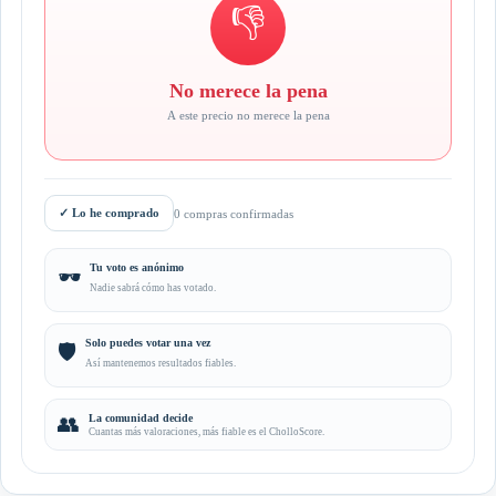
👎
No merece la pena
A este precio no merece la pena
✓
Lo he comprado
0 compras confirmadas
Tu voto es anónimo
🕶️
Nadie sabrá cómo has votado.
Solo puedes votar una vez
🛡️
Así mantenemos resultados fiables.
👥
La comunidad decide
Cuantas más valoraciones, más fiable es el CholloScore.