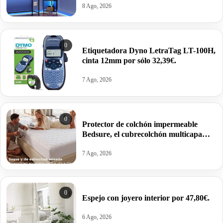
8 Ago, 2026
0
Etiquetadora Dyno LetraTag LT-100H,
cinta 12mm por sólo 32,39€.
7 Ago, 2026
0
Protector de colchón impermeable
Bedsure, el cubrecolchón multicapa
acolchado que salvará tu cama por
21,65€.
7 Ago, 2026
0
Espejo con joyero interior por 47,80€.
6 Ago, 2026