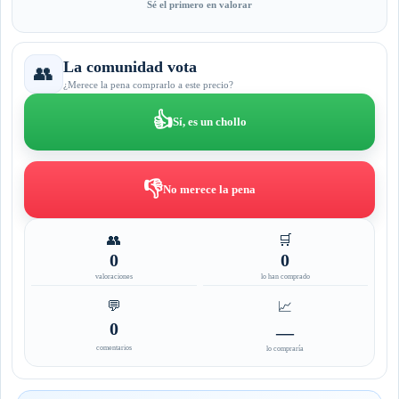
Sé el primero en valorar
La comunidad vota
👥
¿Merece la pena comprarlo a este precio?
👍
Sí, es un chollo
👎
No merece la pena
👥
🛒
0
0
valoraciones
lo han comprado
💬
📈
0
—
comentarios
lo compraría