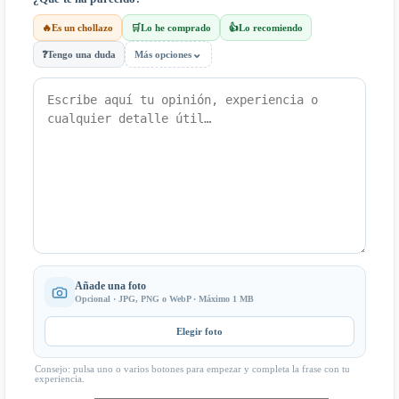
🔥
Es un chollazo
🛒
Lo he comprado
👍
Lo recomiendo
⌄
❓
Tengo una duda
Más opciones
Añade una foto
Opcional · JPG, PNG o WebP · Máximo 1 MB
Elegir foto
Consejo: pulsa uno o varios botones para empezar y completa la frase con tu
experiencia.