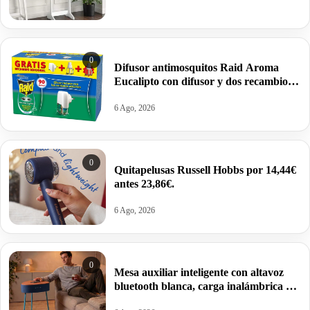
0
Difusor antimosquitos Raid Aroma
Eucalipto con difusor y dos recambios
por 4,69€.
6 Ago, 2026
0
Quitapelusas Russell Hobbs por 14,44€
antes 23,86€.
6 Ago, 2026
0
Mesa auxiliar inteligente con altavoz
bluetooth blanca, carga inalámbrica y
batería integrada por 17,01€.