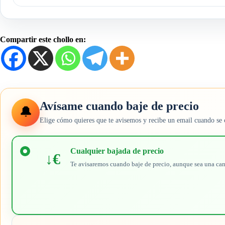
Compartir este chollo en:
Avísame cuando baje de precio
🔔
Elige cómo quieres que te avisemos y recibe un email cuando se 
Elige
cuándo
Cualquier bajada de precio
↓€
quieres
Te avisaremos cuando baje de precio, aunque sea una ca
recibir
el
aviso