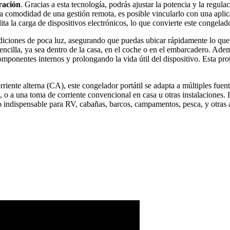
ración
. Gracias a esta tecnología, podrás ajustar la potencia y la reg
la comodidad de una gestión remota, es posible vincularlo con una aplic
ta la carga de dispositivos electrónicos, lo que convierte este congelado
diciones de poca luz, asegurando que puedas ubicar rápidamente lo que 
 sencilla, ya sea dentro de la casa, en el coche o en el embarcadero. Ad
ponentes internos y prolongando la vida útil del dispositivo. Esta prot
nte alterna (CA), este congelador portátil se adapta a múltiples fuente
ra, o a una toma de corriente convencional en casa u otras instalaciones.
 indispensable para RV, cabañas, barcos, campamentos, pesca, y otras ac