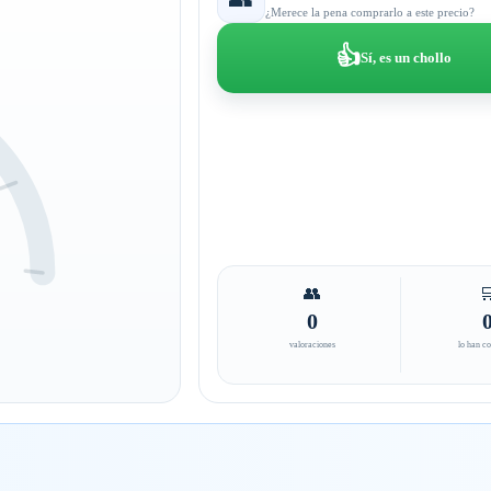
¿Merece la pena comprarlo a este precio?
👍
Sí, es un chollo
👥

0
valoraciones
lo han c