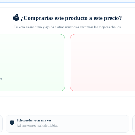
🗳️ ¿Comprarías este producto a este precio?
Tu voto es anónimo y ayuda a otros usuarios a encontrar los mejores chollos.
ra
Solo puedes votar una vez
🛡️
Así mantenemos resultados fiables.