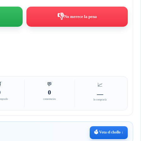
👎
No merece la pena

💬
📈
0
0
—
omprado
comentarios
lo compraría
🗳️ Vota el chollo ↓