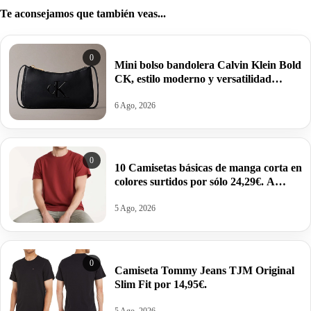
Te aconsejamos que también veas...
0
Mini bolso bandolera Calvin Klein Bold
CK, estilo moderno y versatilidad
estructurada por 34,95€ antes 69,88€.
6 Ago, 2026
0
10 Camisetas básicas de manga corta en
colores surtidos por sólo 24,29€. A
2,43€ la unidad.
5 Ago, 2026
0
Camiseta Tommy Jeans TJM Original
Slim Fit por 14,95€.