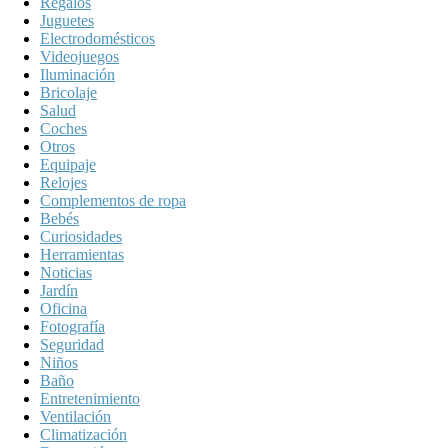
Regalos
Juguetes
Electrodomésticos
Videojuegos
Iluminación
Bricolaje
Salud
Coches
Otros
Equipaje
Relojes
Complementos de ropa
Bebés
Curiosidades
Herramientas
Noticias
Jardín
Oficina
Fotografía
Seguridad
Niños
Baño
Entretenimiento
Ventilación
Climatización