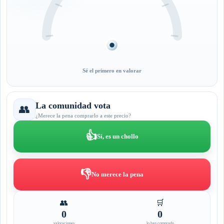
Sé el primero en valorar
La comunidad vota
👥
¿Merece la pena comprarlo a este precio?
👍
Sí, es un chollo
👎
No merece la pena
👥
🛒
0
0
valoraciones
lo han comprado