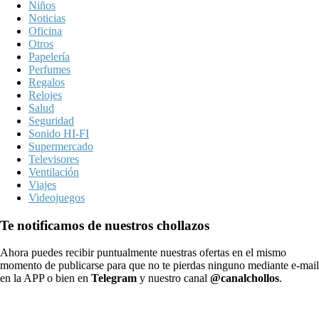
Niños
Noticias
Oficina
Otros
Papelería
Perfumes
Regalos
Relojes
Salud
Seguridad
Sonido HI-FI
Supermercado
Televisores
Ventilación
Viajes
Videojuegos
Te notificamos de nuestros chollazos
Ahora puedes recibir puntualmente nuestras ofertas en el mismo
momento de publicarse para que no te pierdas ninguno mediante e-mail
en la APP o bien en
Telegram
y nuestro canal
@canalchollos
.