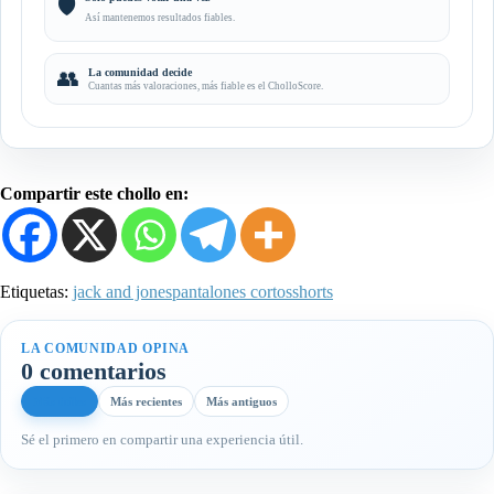
🛡️
Así mantenemos resultados fiables.
👥
La comunidad decide
Cuantas más valoraciones, más fiable es el CholloScore.
Compartir este chollo en:
Etiquetas:
jack and jones
pantalones cortos
shorts
LA COMUNIDAD OPINA
0 comentarios
Más útiles
Más recientes
Más antiguos
Sé el primero en compartir una experiencia útil.