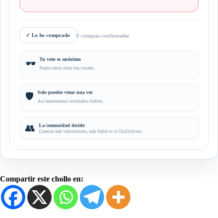
✓
Lo he comprado
0 compras confirmadas
Tu voto es anónimo
🕶️
Nadie sabrá cómo has votado.
Solo puedes votar una vez
🛡️
Así mantenemos resultados fiables.
👥
La comunidad decide
Cuantas más valoraciones, más fiable es el CholloScore.
Compartir este chollo en: