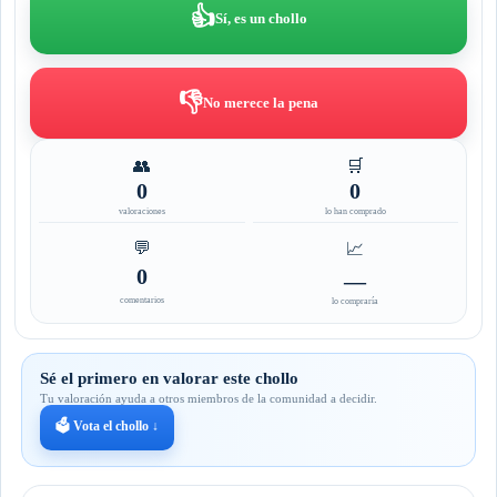
👍
Sí, es un chollo
👎
No merece la pena
👥
🛒
0
0
valoraciones
lo han comprado
💬
📈
0
—
comentarios
lo compraría
Sé el primero en valorar este chollo
Tu valoración ayuda a otros miembros de la comunidad a decidir.
🗳️ Vota el chollo ↓