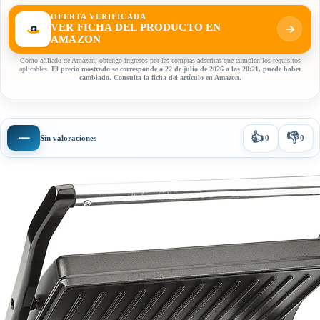
OFERTA VERIFICADA
VER FICHA DEL PRODUCTO EN
AMAZON
Como afiliado de Amazon, obtengo ingresos por las compras adscritas que cumplen los requisitos
aplicables.
El precio mostrado se corresponde a 22 de julio de 2026 a las 20:21, puede haber
cambiado. Consulta la ficha del artículo en Amazon.
👍
👎
—
Sin valoraciones
0
0