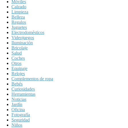
Móviles
Calzado
Limpieza
Belleza
Regalos
Juguetes
Electrodomésticos
Videojuegos
Iluminación
Bricolaje
Salud
Coches
Otros
Equipaje
Relojes
Complementos de ropa
Bebés
Curiosidades
Herramientas
Noticias
Jardín
Oficina
Fotografía
Seguridad
Niños