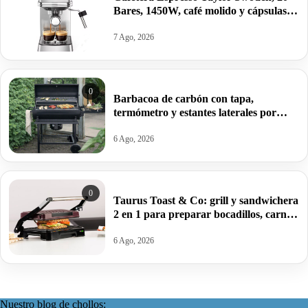
Bares, 1450W, café molido y cápsulas
por 76,28€.
7 Ago, 2026
0
Barbacoa de carbón con tapa,
termómetro y estantes laterales por
99,09€ antes 150,64€.
6 Ago, 2026
0
Taurus Toast & Co: grill y sandwichera
2 en 1 para preparar bocadillos, carnes
y verduras por 32€.
6 Ago, 2026
Nuestro blog de chollos: