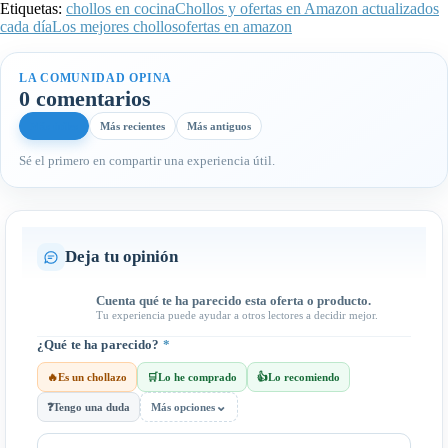
Etiquetas:
chollos en cocina
Chollos y ofertas en Amazon actualizados
cada día
Los mejores chollos
ofertas en amazon
LA COMUNIDAD OPINA
0 comentarios
Más útiles
Más recientes
Más antiguos
Sé el primero en compartir una experiencia útil.
Deja tu opinión
Cuenta qué te ha parecido esta oferta o producto.
Tu experiencia puede ayudar a otros lectores a decidir mejor.
¿Qué te ha parecido?
*
🔥
Es un chollazo
🛒
Lo he comprado
👍
Lo recomiendo
⌄
❓
Tengo una duda
Más opciones