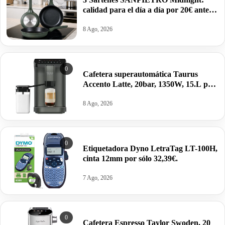
calidad para el día a día por 20€ antes
39,99€.
8 Ago, 2026
0
Cafetera superautomática Taurus
Accento Latte, 20bar, 1350W, 15.L por
260,72€ antes 329€.
8 Ago, 2026
0
Etiquetadora Dyno LetraTag LT-100H,
cinta 12mm por sólo 32,39€.
7 Ago, 2026
0
Cafetera Espresso Taylor Swoden, 20