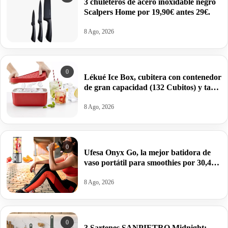
3 chuleteros de acero inoxidable negro
Scalpers Home por 19,90€ antes 29€.
8 Ago, 2026
0
Lékué Ice Box, cubitera con contenedor
de gran capacidad (132 Cubitos) y tapa
de silicona por 19,16€.
8 Ago, 2026
0
Ufesa Onyx Go, la mejor batidora de
vaso portátil para smoothies por 30,41€
antes 44,99€.
8 Ago, 2026
0
3 Sartenes SANPIETRO Midnight: