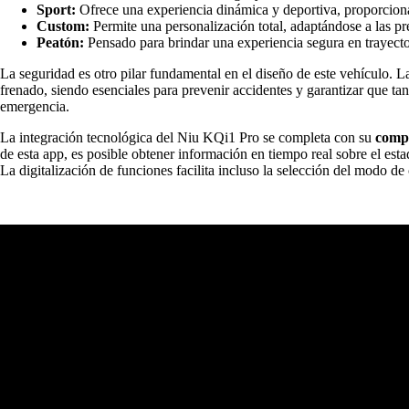
Sport:
Ofrece una experiencia dinámica y deportiva, proporcion
Custom:
Permite una personalización total, adaptándose a las pr
Peatón:
Pensado para brindar una experiencia segura en trayect
La seguridad es otro pilar fundamental en el diseño de este vehículo. 
frenado, siendo esenciales para prevenir accidentes y garantizar que t
emergencia.
La integración tecnológica del Niu KQi1 Pro se completa con su
compa
de esta app, es posible obtener información en tiempo real sobre el esta
La digitalización de funciones facilita incluso la selección del modo d