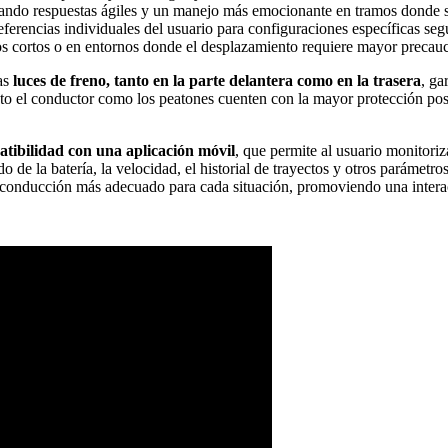
ando respuestas ágiles y un manejo más emocionante en tramos donde s
eferencias individuales del usuario para configuraciones específicas se
os cortos o en entornos donde el desplazamiento requiere mayor precau
Las
luces de freno, tanto en la parte delantera como en la trasera
, ga
anto el conductor como los peatones cuenten con la mayor protección pos
tibilidad con una aplicación móvil
, que permite al usuario monitoriz
do de la batería, la velocidad, el historial de trayectos y otros parámet
e conducción más adecuado para cada situación, promoviendo una interacc