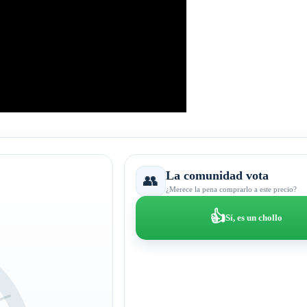
La comunidad vota
👥
¿Merece la pena comprarlo a este precio?
👍
Sí, es un chollo