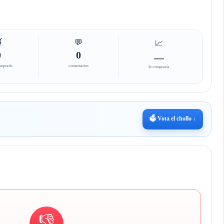

💬
📈
0
0
—
omprado
comentarios
lo compraría
🗳️ Vota el chollo ↓
👎