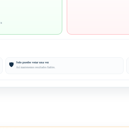
ra
Solo puedes votar una vez
🛡️
Así mantenemos resultados fiables.