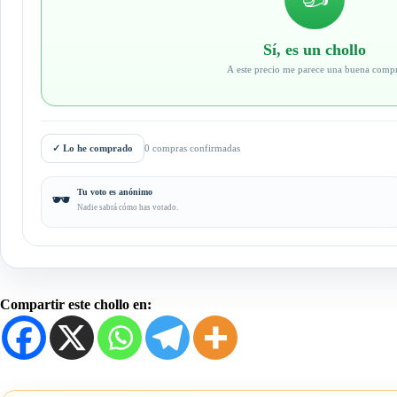
Sí, es un chollo
A este precio me parece una buena comp
✓
Lo he comprado
0 compras confirmadas
Tu voto es anónimo
🕶️
Nadie sabrá cómo has votado.
Compartir este chollo en: