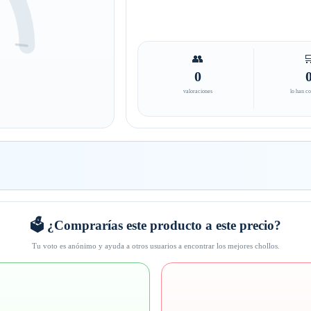
👥

0
valoraciones
lo han c
🗳️ ¿Comprarías este producto a este precio?
Tu voto es anónimo y ayuda a otros usuarios a encontrar los mejores chollos.