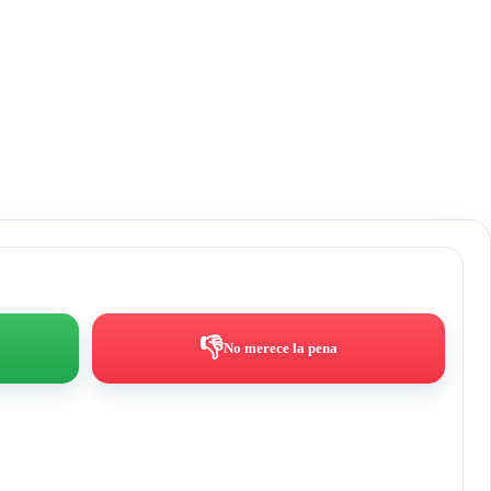
👎
No merece la pena