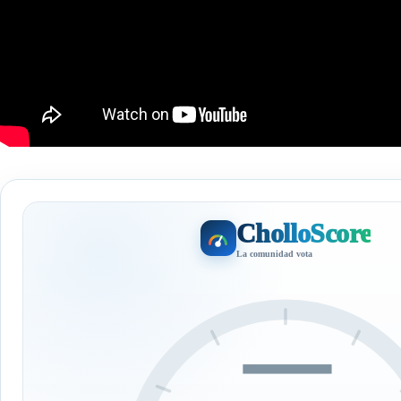
CholloScore
La comunidad vota
—