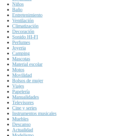
Niños
Baño
Entretenimiento
Ventilación
Climatización
Decoración
Sonido HI-FI
Perfumes
Joyeria
Camping
Mascotas
Material escolar
Motos
Movilidad
Bolsos de mujer
Viajes
Papelería
Manualidades
Televisores
Cine y series
Instrumentos musicales
Muebles
Descanso
Actualidad
Modelismo