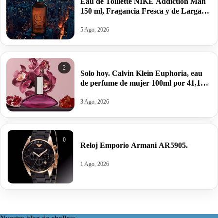
Eau de Toillette NIKE Addiction Man
150 ml, Fragancia Fresca y de Larga
Duración por 10,25€ antes 15,95€.
5 Ago, 2026
2
Solo hoy. Calvin Klein Euphoria, eau
de perfume de mujer 100ml por 41,12€
antes 100,99€.
3 Ago, 2026
0
Reloj Emporio Armani AR5905.
1 Ago, 2026