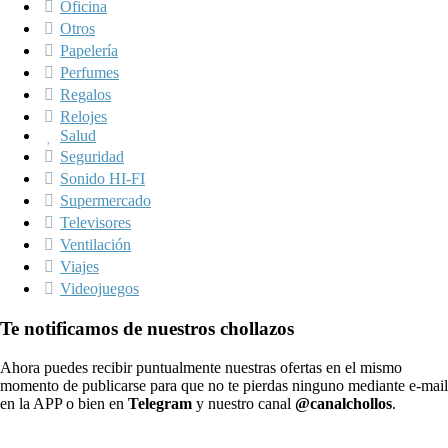
Oficina
Otros
Papelería
Perfumes
Regalos
Relojes
Salud
Seguridad
Sonido HI-FI
Supermercado
Televisores
Ventilación
Viajes
Videojuegos
Te notificamos de nuestros chollazos
Ahora puedes recibir puntualmente nuestras ofertas en el mismo
momento de publicarse para que no te pierdas ninguno mediante e-mail
en la APP o bien en
Telegram
y nuestro canal
@canalchollos
.