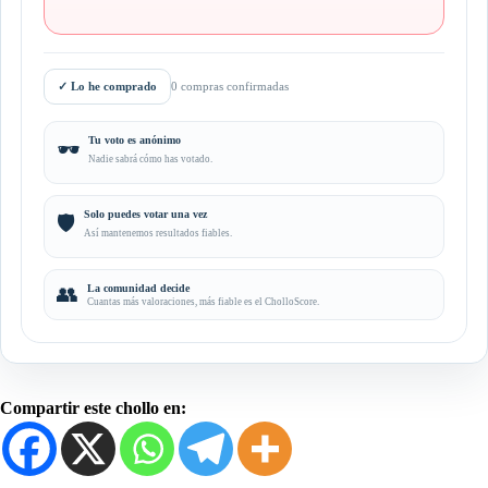
✓
Lo he comprado
0 compras confirmadas
Tu voto es anónimo
🕶️
Nadie sabrá cómo has votado.
Solo puedes votar una vez
🛡️
Así mantenemos resultados fiables.
👥
La comunidad decide
Cuantas más valoraciones, más fiable es el CholloScore.
Compartir este chollo en: