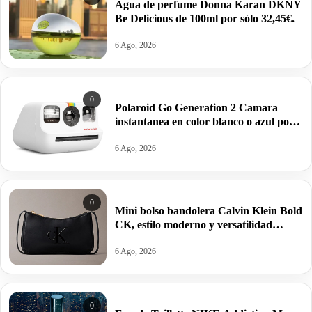
Agua de perfume Donna Karan DKNY
Be Delicious de 100ml por sólo 32,45€.
6 Ago, 2026
0
Polaroid Go Generation 2 Camara
instantanea en color blanco o azul por
63,95€ antes 99,99€
6 Ago, 2026
0
Mini bolso bandolera Calvin Klein Bold
CK, estilo moderno y versatilidad
estructurada por 34,95€ antes 69,88€.
6 Ago, 2026
0