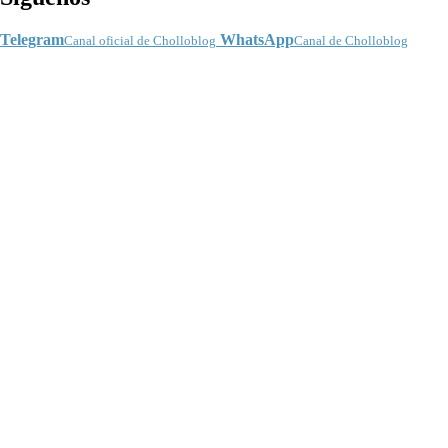
Telegram
WhatsApp
Canal oficial de Cholloblog
Canal de Cholloblog