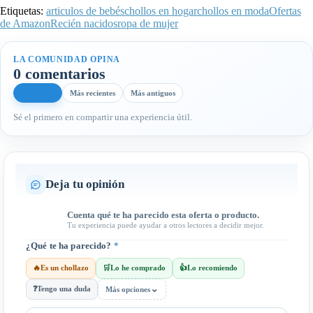
Etiquetas:
articulos de bebés
chollos en hogar
chollos en moda
Ofertas
de Amazon
Recién nacidos
ropa de mujer
LA COMUNIDAD OPINA
0 comentarios
Más útiles
Más recientes
Más antiguos
Sé el primero en compartir una experiencia útil.
Deja tu opinión
Cuenta qué te ha parecido esta oferta o producto.
Tu experiencia puede ayudar a otros lectores a decidir mejor.
¿Qué te ha parecido?
*
🔥
Es un chollazo
🛒
Lo he comprado
👍
Lo recomiendo
⌄
❓
Tengo una duda
Más opciones