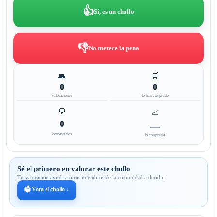
👍
Sí, es un chollo
👎
No merece la pena
👥
🛒
0
0
valoraciones
lo han comprado
💬
📈
0
—
comentarios
lo compraría
Sé el primero en valorar este chollo
Tu valoración ayuda a otros miembros de la comunidad a decidir.
🗳️ Vota el chollo ↓