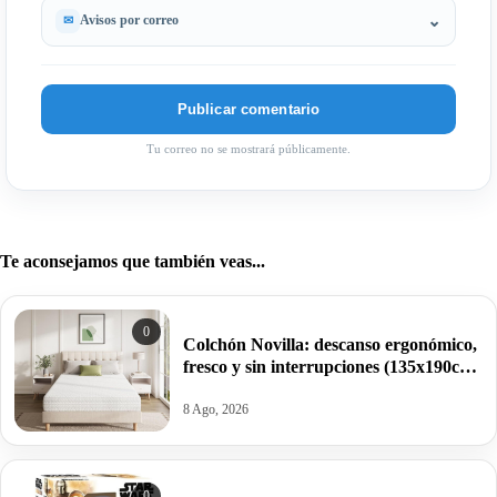
Avisos por correo
Tu correo no se mostrará públicamente.
Te aconsejamos que también veas...
0
Colchón Novilla: descanso ergonómico,
fresco y sin interrupciones (135x190cm)
por 66,99€ antes 133,99€.
8 Ago, 2026
0