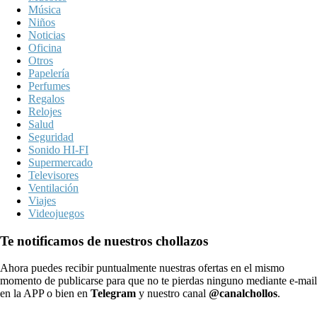
Música
Niños
Noticias
Oficina
Otros
Papelería
Perfumes
Regalos
Relojes
Salud
Seguridad
Sonido HI-FI
Supermercado
Televisores
Ventilación
Viajes
Videojuegos
Te notificamos de nuestros chollazos
Ahora puedes recibir puntualmente nuestras ofertas en el mismo
momento de publicarse para que no te pierdas ninguno mediante e-mail
en la APP o bien en
Telegram
y nuestro canal
@canalchollos
.