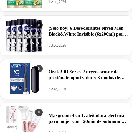
4 Ago, 2026
0
¡Solo hoy! 6 Desodorantes Nivea Men
Black&White Invisible (6x200ml) por
sólo 12,90€.
3 Ago, 2026
0
Oral-B iO Series 2 negro, sensor de
presión, temporizador y 3 modos de
limpieza por 42,99€ antes 79,95€.
3 Ago, 2026
0
Maxgroom 4 en 1, afeitadora eléctrica
para mujer con 120min de autonomía
por 14,99€ antes 29,99€.