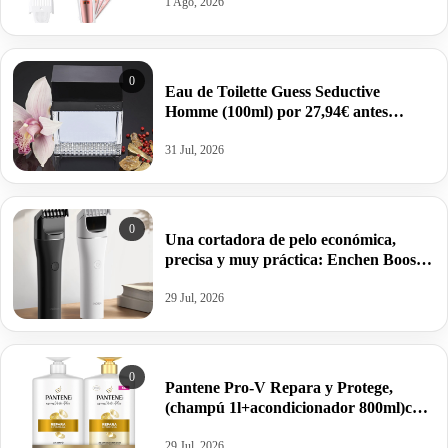
1 Ago, 2026
0
Eau de Toilette Guess Seductive
Homme (100ml) por 27,94€ antes
37,20€.
31 Jul, 2026
0
Una cortadora de pelo económica,
precisa y muy práctica: Enchen Boost 2
Hair Clipper por 10,00€.
29 Jul, 2026
0
Pantene Pro-V Repara y Protege,
(champú 1l+acondicionador 800ml)con
dispensador por 15,99€ antes 21,80€.
29 Jul, 2026