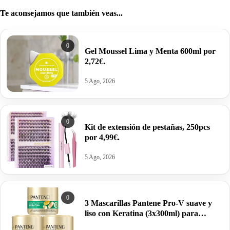
Te aconsejamos que también veas...
0
Gel Moussel Lima y Menta 600ml por
2,72€.
5 Ago, 2026
0
Kit de extensión de pestañas, 250pcs
por 4,99€.
5 Ago, 2026
0
3 Mascarillas Pantene Pro-V suave y
liso con Keratina (3x300ml) para
cabello encrespado o seco por 9,99€.