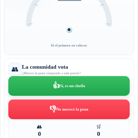
Sé el primero en valorar
La comunidad vota
👥
¿Merece la pena comprarlo a este precio?
👍
Sí, es un chollo
👎
No merece la pena
👥
🛒
0
0