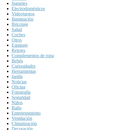
Juguetes
Electrodomésticos
Videojuegos
Iluminación
Bricolaje
Salud
Coches
Otros
Equipaje
Relojes
Complementos de ropa
Bebés
Curiosidades
Herramientas
Jardín
Noticias
Oficina
Fotografía
Seguridad
Niños
Baño
Entretenimiento
Ventilación
Climatización
Decoración