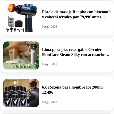
0
Pistola de masaje Renpho con bluetooth
y cabezal térmico por 79,99€ antes
119,99€.
9 Ago, 2026
0
Lima para pies recargable Cecotec
SkinCare Steam Silky con accesorios
por 19,90€.
8 Ago, 2026
0
6X Rexona para hombre Ice 200ml
12,49€
8 Ago, 2026