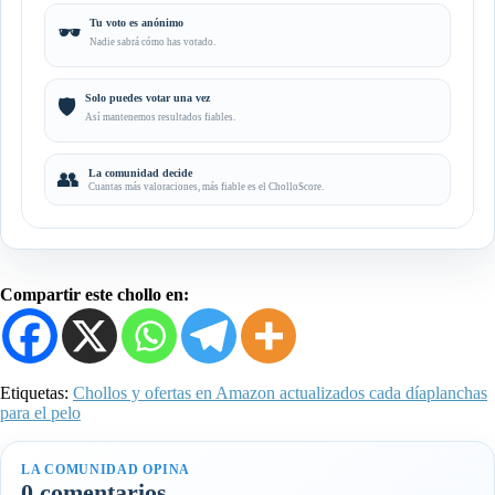
Tu voto es anónimo
🕶️
Nadie sabrá cómo has votado.
Solo puedes votar una vez
🛡️
Así mantenemos resultados fiables.
👥
La comunidad decide
Cuantas más valoraciones, más fiable es el CholloScore.
Compartir este chollo en:
Etiquetas:
Chollos y ofertas en Amazon actualizados cada día
planchas
para el pelo
LA COMUNIDAD OPINA
0 comentarios