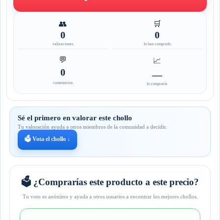
👥
🛒
0
0
valoraciones
lo han comprado
💬
📈
0
—
comentarios
lo compraría
Sé el primero en valorar este chollo
Tu valoración ayuda a otros miembros de la comunidad a decidir.
🗳️ Vota el chollo ↓
🗳️ ¿Comprarías este producto a este precio?
Tu voto es anónimo y ayuda a otros usuarios a encontrar los mejores chollos.