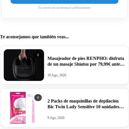
Tu correo no se mostrará públicamente.
Te aconsejamos que también veas...
0
Masajeador de pies RENPHO: disfruta
de un masaje Shiatsu por 79,99€ antes
99,99€.
10 Ago, 2026
0
2 Packs de maquinillas de depilación
Bic Twin Lady Sensitive 10 unidades
por 4,29€. Pilla dos packs
9 Ago, 2026