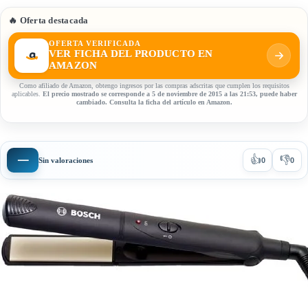
🔥 Oferta destacada
OFERTA VERIFICADA
VER FICHA DEL PRODUCTO EN
AMAZON
Como afiliado de Amazon, obtengo ingresos por las compras adscritas que cumplen los requisitos
aplicables.
El precio mostrado se corresponde a 5 de noviembre de 2015 a las 21:53, puede haber
cambiado. Consulta la ficha del artículo en Amazon.
👍
👎
—
Sin valoraciones
0
0