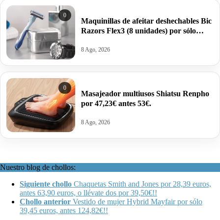
0
Maquinillas de afeitar deshechables Bic
Razors Flex3 (8 unidades) por sólo
6,50€ antes 14,21€.
8 Ago, 2026
0
Masajeador multiusos Shiatsu Renpho
por 47,23€ antes 53€.
8 Ago, 2026
Nuestro blog de chollos:
Siguiente chollo
Chaquetas Smith and Jones por 28,39 euros,
antes 63,90 euros, o llévate dos por 39,50€!!
Chollo anterior
Vestido de mujer Hybrid Mayfair por sólo
39,45 euros, antes 124,82€!!