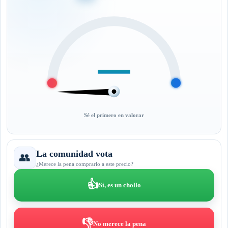
—
Sé el primero en valorar
La comunidad vota
👥
¿Merece la pena comprarlo a este precio?
👍
Sí, es un chollo
👎
No merece la pena