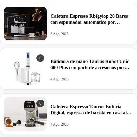
0
Cafetera Espresso Rbfgyiop 20 Bares
con espumador automático por
109,86€.
6 Ago, 2026
0
Batidora de mano Taurus Robot Unic
600 Plus con pack de accesorios por
22,99€.
4 Ago, 2026
0
Cafetera Espresso Taurus Euforia
Digital, espresso de barista en casa al
mejor precio: por 118,99€ antes
183,99€.
4 Ago, 2026