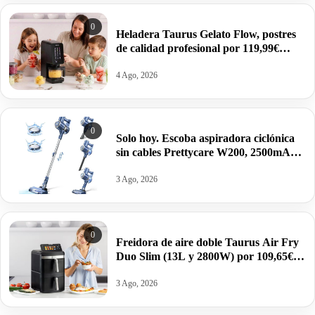
0
Heladera Taurus Gelato Flow, postres
de calidad profesional por 119,99€
antes 249,99€.
4 Ago, 2026
0
Solo hoy. Escoba aspiradora ciclónica
sin cables Prettycare W200, 2500mAh,
20000pa por 53,25€.
3 Ago, 2026
0
Freidora de aire doble Taurus Air Fry
Duo Slim (13L y 2800W) por 109,65€
antes 169€.
3 Ago, 2026