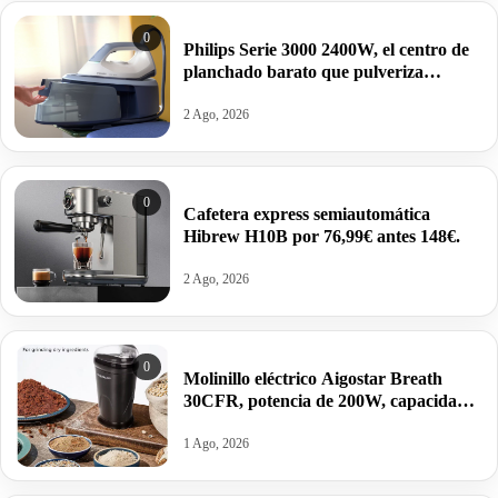
0
Philips Serie 3000 2400W, el centro de
planchado barato que pulveriza
arrugas y precios: por 79,99€ antes
114,26€.
2 Ago, 2026
0
Cafetera express semiautomática
Hibrew H10B por 76,99€ antes 148€.
2 Ago, 2026
0
Molinillo eléctrico Aigostar Breath
30CFR, potencia de 200W, capacidad
60gr. cuchillas de acero inoxidable por
14,78€.
1 Ago, 2026