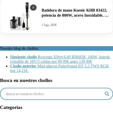
0
Batidora de mano Koenic KHB 83422,
potencia de 800W, acero Inoxidable, kit
completo por 17,90€ antes 28,99€.
1 Ago, 2026
Nuestro blog de chollos:
Siguiente chollo
Rowenta XPert 6.60 RH6838, 100W, batería
extraíble de 18V/5 celdas por 99,99€ antes 139,99€
Chollo anterior
Mini altavoz PulseSound BT 5.3 TWS RGB
por 14,21€.
Busca en nuestros chollos
Categorías