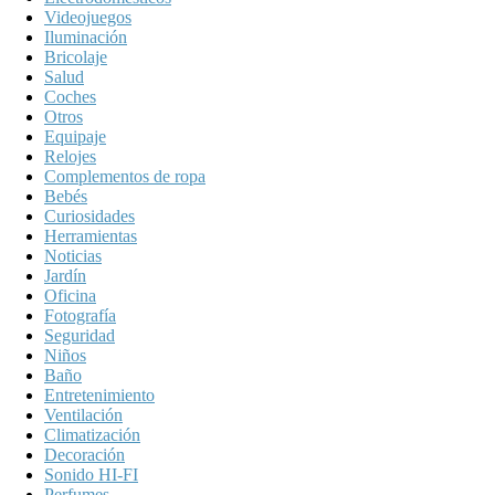
Videojuegos
Iluminación
Bricolaje
Salud
Coches
Otros
Equipaje
Relojes
Complementos de ropa
Bebés
Curiosidades
Herramientas
Noticias
Jardín
Oficina
Fotografía
Seguridad
Niños
Baño
Entretenimiento
Ventilación
Climatización
Decoración
Sonido HI-FI
Perfumes