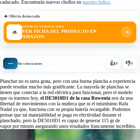
caducado. Encontrarás nuevos chollos en
nuestro índice
.
🔥 Oferta destacada
OFERTA VERIFICADA
VER FICHA DEL PRODUCTO EN
AMAZON
👍
👎
—
Sin valoraciones
0
0
Planchar no es tarea grata, pero con una buena plancha a experiencia
puede resultar mucho más gratificante. La mayoría de planchas se
tienen que conectar a la red eléctrica para funcionar, pero el modelo
que os traemos hoy,
el DE5010D1 de la casa Rowenta
nos da una
libertad de movimientos con la muñeca que ni el mismísimo Rafa
Nadal ya que, funciona con su propia batería recargable. Podemos
pensar que tal manejabilidad se paga en efectividad durante el
planchado, pero la DE5010D1 es capaz de generar 115 gr de
vapor por minuto asegurando unos resultados francamente increíbles.