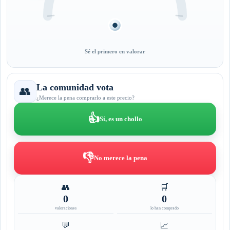
Sé el primero en valorar
La comunidad vota
👥
¿Merece la pena comprarlo a este precio?
👍
Sí, es un chollo
👎
No merece la pena
👥
🛒
0
0
valoraciones
lo han comprado
💬
📈