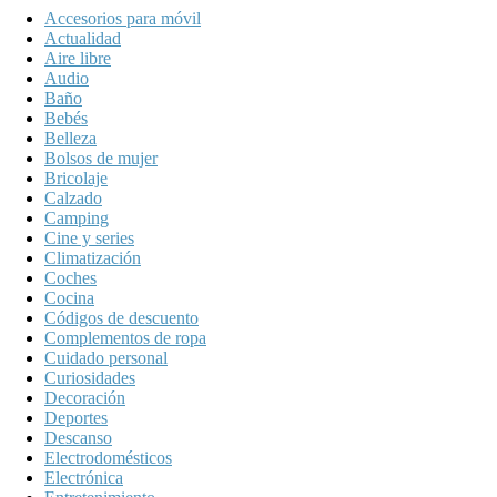
Accesorios para móvil
Actualidad
Aire libre
Audio
Baño
Bebés
Belleza
Bolsos de mujer
Bricolaje
Calzado
Camping
Cine y series
Climatización
Coches
Cocina
Códigos de descuento
Complementos de ropa
Cuidado personal
Curiosidades
Decoración
Deportes
Descanso
Electrodomésticos
Electrónica