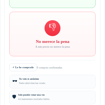
👎
No merece la pena
A este precio no merece la pena
✓
Lo he comprado
0 compras confirmadas
Tu voto es anónimo
🕶️
Nadie sabrá cómo has votado.
Solo puedes votar una vez
🛡️
Así mantenemos resultados fiables.