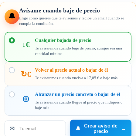
Avísame cuando baje de precio
🔔
Elige cómo quieres que te avisemos y recibe un email cuando se
cumpla la condición.
Elige
cuándo
Cualquier bajada de precio
↓€
quieres
Te avisaremos cuando baje de precio, aunque sea una
recibir
cantidad mínima.
el
aviso
Volver al precio actual o bajar de él
↻€
Te avisaremos cuando vuelva a 17,05 € o baje más.
Alcanzar un precio concreto o bajar de él
◎
Te avisaremos cuando llegue al precio que indiques o
baje más.
Crear aviso de
✉
🔔
→
Tu
precio