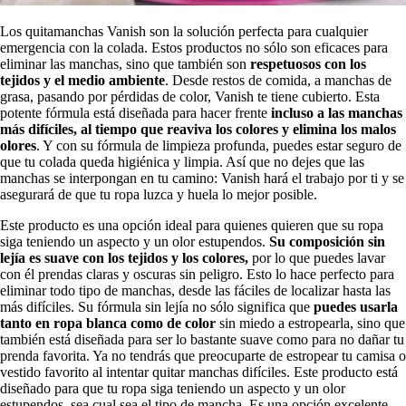
Los quitamanchas Vanish son la solución perfecta para cualquier
emergencia con la colada. Estos productos no sólo son eficaces para
eliminar las manchas, sino que también son
respetuosos con los
tejidos y el medio ambiente
. Desde restos de comida, a manchas de
grasa, pasando por pérdidas de color, Vanish te tiene cubierto. Esta
potente fórmula está diseñada para hacer frente
incluso a las manchas
más difíciles, al tiempo que reaviva los colores y elimina los malos
olores
. Y con su fórmula de limpieza profunda, puedes estar seguro de
que tu colada queda higiénica y limpia. Así que no dejes que las
manchas se interpongan en tu camino: Vanish hará el trabajo por ti y se
asegurará de que tu ropa luzca y huela lo mejor posible.
Este producto es una opción ideal para quienes quieren que su ropa
siga teniendo un aspecto y un olor estupendos.
Su composición sin
lejía es suave con los tejidos y los colores,
por lo que puedes lavar
con él prendas claras y oscuras sin peligro. Esto lo hace perfecto para
eliminar todo tipo de manchas, desde las fáciles de localizar hasta las
más difíciles. Su fórmula sin lejía no sólo significa que
puedes usarla
tanto en ropa blanca como de color
sin miedo a estropearla, sino que
también está diseñada para ser lo bastante suave como para no dañar tu
prenda favorita. Ya no tendrás que preocuparte de estropear tu camisa o
vestido favorito al intentar quitar manchas difíciles. Este producto está
diseñado para que tu ropa siga teniendo un aspecto y un olor
estupendos, sea cual sea el tipo de mancha. Es una opción excelente