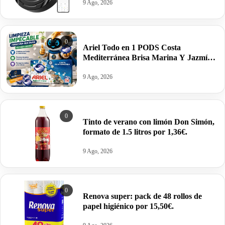
Alexa/Google Home por 89,94€.
9 Ago, 2026
0
Ariel Todo en 1 PODS Costa
Mediterránea Brisa Marina Y Jazmín,
para Lavadora, 114 Lavados por
27,99€ antes 39,92€.
9 Ago, 2026
0
Tinto de verano con limón Don Simón,
formato de 1.5 litros por 1,36€.
9 Ago, 2026
0
Renova super: pack de 48 rollos de
papel higiénico por 15,50€.