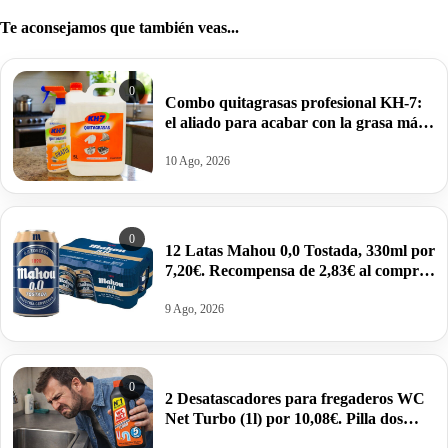
Te aconsejamos que también veas...
0
Combo quitagrasas profesional KH-7:
el aliado para acabar con la grasa más
difícil por 19,68€.
10 Ago, 2026
0
12 Latas Mahou 0,0 Tostada, 330ml por
7,20€. Recompensa de 2,83€ al comprar
1.
9 Ago, 2026
0
2 Desatascadores para fregaderos WC
Net Turbo (1l) por 10,08€. Pilla dos
unidades