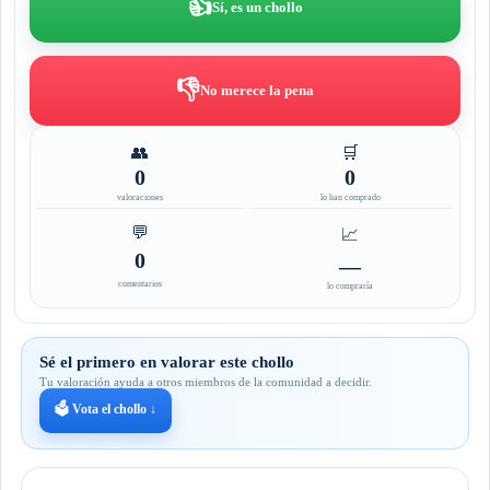
👍
Sí, es un chollo
👎
No merece la pena
👥
🛒
0
0
valoraciones
lo han comprado
💬
📈
0
—
comentarios
lo compraría
Sé el primero en valorar este chollo
Tu valoración ayuda a otros miembros de la comunidad a decidir.
🗳️ Vota el chollo ↓