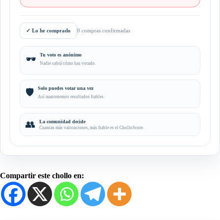
✓
Lo he comprado
0 compras confirmadas
Tu voto es anónimo
🕶️
Nadie sabrá cómo has votado.
Solo puedes votar una vez
🛡️
Así mantenemos resultados fiables.
👥
La comunidad decide
Cuantas más valoraciones, más fiable es el CholloScore.
Compartir este chollo en: