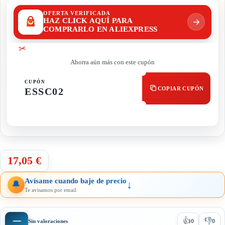
OFERTA VERIFICADA
HAZ CLICK AQUÍ PARA
COMPRARLO EN ALIEXPRESS
✂
Ahorra aún más con este cupón
CUPÓN
COPIAR CUPÓN
ESSC02
17,05 €
Avísame cuando baje de precio
↓
🔔
Te avisamos por email
👍
👎
—
Sin valoraciones
0
0