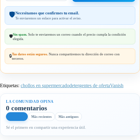
email
Necesitamos que confirmes tu email.
🛡️
Te enviaremos un enlace para activar el aviso.
Sin spam.
Solo te enviaremos un correo cuando el precio cumpla la condición
🛡️
elegida.
Tus datos están seguros.
Nunca compartiremos tu dirección de correo con
🔒
terceros.
Etiquetas:
chollos en supermercado
detergentes de oferta
Vanish
LA COMUNIDAD OPINA
0 comentarios
Más útiles
Más recientes
Más antiguos
Sé el primero en compartir una experiencia útil.